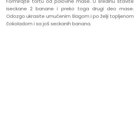
Formirajte tortu od polovine mase. U sredinu stavite
iseckane 2 banane i preko toga drugi deo mase.
Odozgo ukrasite umućenim šlagom i po želji topljenom
čokoladom i sa još seckanih banana.