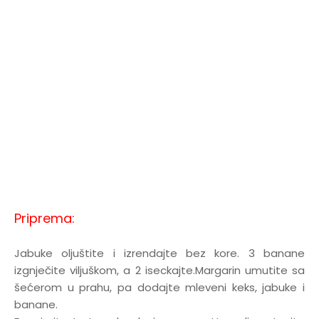
Priprema:
Jabuke oljuštite i izrendajte bez kore. 3 banane
izgnječite viljuškom, a 2 iseckajte.Margarin umutite sa
šećerom u prahu, pa dodajte mleveni keks, jabuke i
banane.