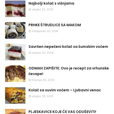
Najbolji kolač s višnjama
ožujka 22, 2013
PRHKE ŠTRUDLICE SA MAKOM
listopada 20, 2018
Savršen nepečeni kolač sa šumskim voćem
srpnja 20, 2016
ODMAH ZAPIŠITE: Ovo je recept za vrhunske
ćevape!
travnja 26, 2013
Kolač sa suvim voćem – Ljubavni venac
ožujka 28, 2013
PLJESKAVICE KOJE ĆE VAS ODUŠEVITI!