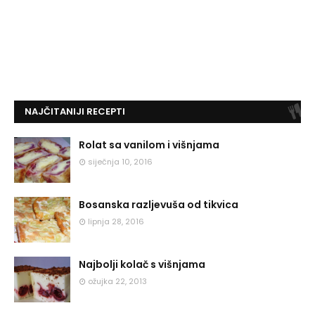
NAJČITANIJI RECEPTI
Rolat sa vanilom i višnjama
siječnja 10, 2016
Bosanska razljevuša od tikvica
lipnja 28, 2016
Najbolji kolač s višnjama
ožujka 22, 2013