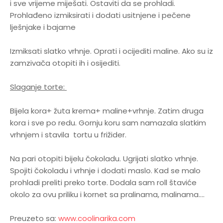
i sve vrijeme miješati. Ostaviti da se prohladi.
Prohlađeno izmiksirati i dodati usitnjene i pečene
lješnjake i bajame
Izmiksati slatko vrhnje. Oprati i ocijediti maline. Ako su iz
zamzivača otopiti ih i osijediti.
Slaganje torte:
Bijela kora+ žuta krema+ maline+vrhnje. Zatim druga
kora i sve po redu. Gornju koru sam namazala slatkim
vrhnjem i stavila tortu u frižider.
Na pari otopiti bijelu čokoladu. Ugrijati slatko vrhnje.
Spojiti čokoladu i vrhnje i dodati maslo. Kad se malo
prohladi preliti preko torte. Dodala sam roll štaviće
okolo za ovu priliku i kornet sa pralinama, malinama....
Preuzeto sa:
www.coolinarika.com