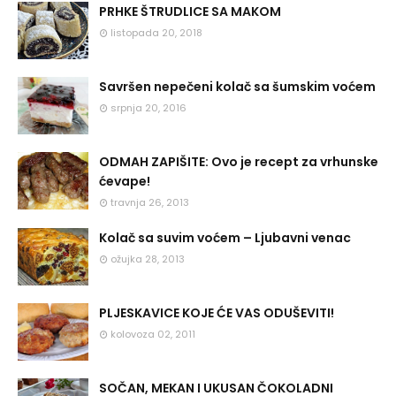
PRHKE ŠTRUDLICE SA MAKOM
listopada 20, 2018
Savršen nepečeni kolač sa šumskim voćem
srpnja 20, 2016
ODMAH ZAPIŠITE: Ovo je recept za vrhunske
ćevape!
travnja 26, 2013
Kolač sa suvim voćem – Ljubavni venac
ožujka 28, 2013
PLJESKAVICE KOJE ĆE VAS ODUŠEVITI!
kolovoza 02, 2011
SOČAN, MEKAN I UKUSAN ČOKOLADNI