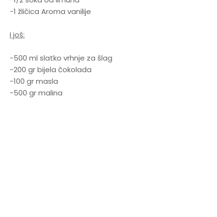
-1 žličica Aroma vanilije
I još:
-500 ml slatko vrhnje za šlag
-200 gr bijela čokolada
-100 gr masla
-500 gr malina