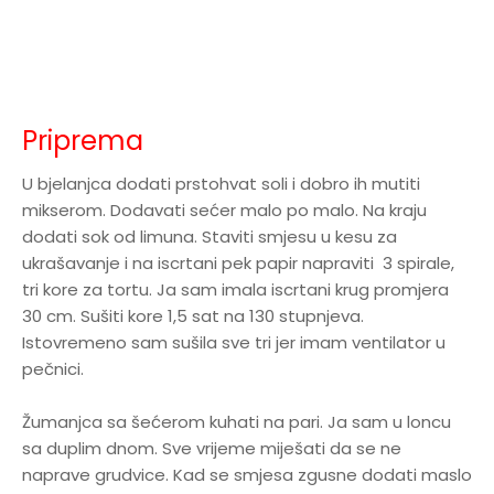
Priprema
U bjelanjca dodati prstohvat soli i dobro ih mutiti
mikserom. Dodavati sećer malo po malo. Na kraju
dodati sok od limuna. Staviti smjesu u kesu za
ukrašavanje i na iscrtani pek papir napraviti 3 spirale,
tri kore za tortu. Ja sam imala iscrtani krug promjera
30 cm. Sušiti kore 1,5 sat na 130 stupnjeva.
Istovremeno sam sušila sve tri jer imam ventilator u
pečnici.
Žumanjca sa šećerom kuhati na pari. Ja sam u loncu
sa duplim dnom. Sve vrijeme miješati da se ne
naprave grudvice. Kad se smjesa zgusne dodati maslo