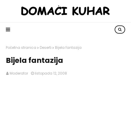
Početna stranica
Deserti
Bijela fantazija
Bijela fantazija
Moderator
listopada 12, 2008