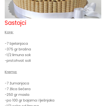
Sastojci
Kore:
-7 bjelanjaca
-375 gr brašna
-1/2 limuna sok
-prstohvat soli
Krema:
-7 žumanjaca
-7 žlica šećera
-250 gr masla
-po 100 gr bajama i lješnjaka
-1/2 soka od limuna