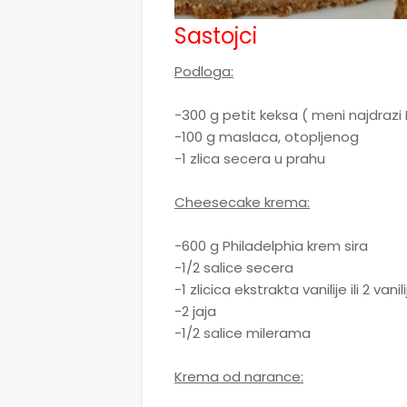
Sastojci
Podloga:
-300 g petit keksa ( meni najdrazi Le
-100 g maslaca, otopljenog
-1 zlica secera u prahu
Cheesecake krema:
-600 g Philadelphia krem sira
-1/2 salice secera
-1 zlicica ekstrakta vanilije ili 2 vani
-2 jaja
-1/2 salice milerama
Krema od narance: