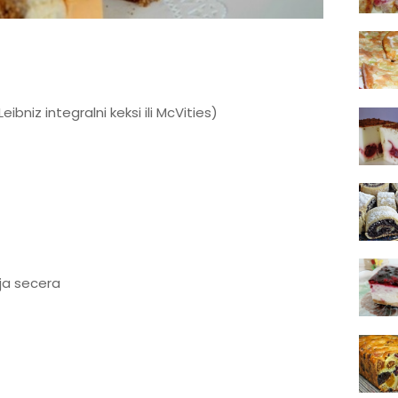
ibniz integralni keksi ili McVities)
lija secera