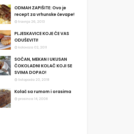
ODMAH ZAPIŠITE: Ovo je
recept za vrhunske ćevape!
travnja 26, 2013
PLJESKAVICE KOJE ĆE VAS
ODUŠEVITI!
kolovoza 02, 2011
SOČAN, MEKAN I UKUSAN
ČOKOLADNI KOLAČ KOJI SE
SVIMA DOPAO!
listopada 20, 2018
Kolač sa rumom i orasima
prosinca 14, 2008