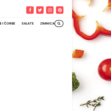
E I ČORBE
SALATE
ZIMNICA