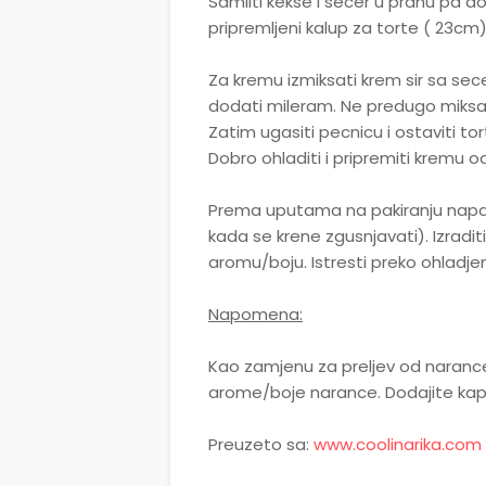
Samliti kekse i secer u prahu pa do
pripremljeni kalup za torte ( 23cm)
Za kremu izmiksati krem sir sa secer
dodati mileram. Ne predugo miksati
Zatim ugasiti pecnicu i ostaviti to
Dobro ohladiti i pripremiti kremu o
Prema uputama na pakiranju napavi
kada se krene zgusnjavati). Izraditi
aromu/boju. Istresti preko ohladjen
Napomena:
Kao zamjenu za preljev od narance m
arome/boje narance. Dodajite kap 
Preuzeto sa:
www.coolinarika.com