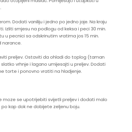
dati otopljeni maslac. Pomijesajti i utapkati u
.
om. Dodati vaniliju i jedno po jedno jaje. Na kraju
. Izliti smjesu na podlogu od keksa i peci 30 min.
rtu u pecnici sa odskrinutim vratima jos 15 min.
d narance.
ti preljev. Ostaviti da ohladi do toplog (taman
 slatko vrhnje i lagano umijesajti u preljev. Dodati
e torte i ponovno vratiti na hladjenje.
oze se upotrijebiti svijetli preljev i dodati malo
po kap dok ne dobijete zeljenu boju.