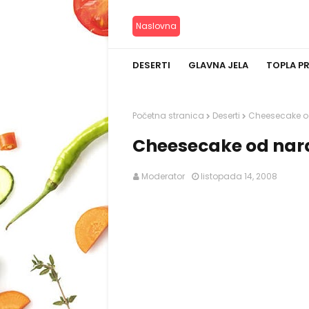
Naslovna
DESERTI
GLAVNA JELA
TOPLA P
Početna stranica
Deserti
Cheesecake o
Cheesecake od nar
Moderator
listopada 14, 2008