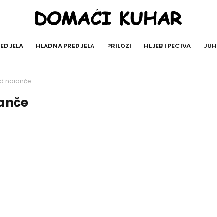
REDJELA
HLADNA PREDJELA
PRILOZI
HLJEB I PECIVA
JUH
d naranče
anče