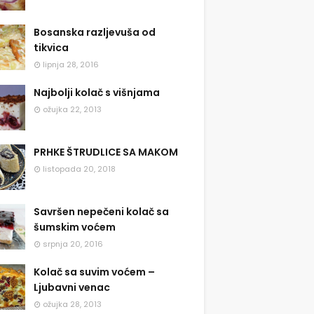
Bosanska razljevuša od
tikvica
lipnja 28, 2016
Najbolji kolač s višnjama
ožujka 22, 2013
PRHKE ŠTRUDLICE SA MAKOM
listopada 20, 2018
Savršen nepečeni kolač sa
šumskim voćem
srpnja 20, 2016
Kolač sa suvim voćem –
Ljubavni venac
ožujka 28, 2013