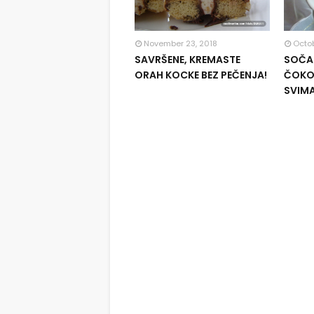
November 23, 2018
Octob
SAVRŠENE, KREMASTE
SOČAN
ORAH KOCKE BEZ PEČENJA!
ČOKOL
SVIM