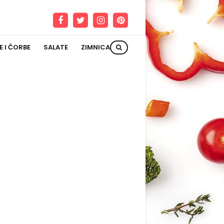
E I ČORBE
SALATE
ZIMNICA