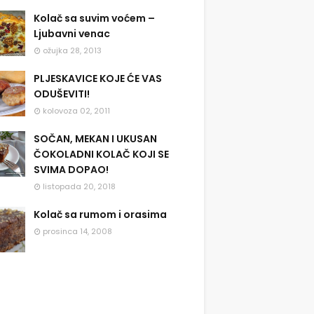
Kolač sa suvim voćem –
Ljubavni venac
ožujka 28, 2013
PLJESKAVICE KOJE ĆE VAS
ODUŠEVITI!
kolovoza 02, 2011
SOČAN, MEKAN I UKUSAN
ČOKOLADNI KOLAČ KOJI SE
SVIMA DOPAO!
listopada 20, 2018
Kolač sa rumom i orasima
prosinca 14, 2008