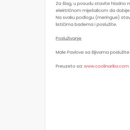
Za šlag, u posudu stavite hladno mli
električnom miješalicom da dobijet
Na svaku podlogu (meringue) stavi
listićima badema i poslužite.
Posluživanje
Male Pavlove sa šljivama poslužit
Preuzeto sa:
www.coolinarika.com