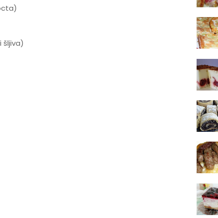
 octa)
 šljiva)