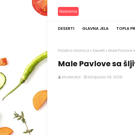
Naslovna
DESERTI
GLAVNA JELA
TOPLA P
Početna stranica
Deserti
Male Pavlove 
Male Pavlove sa šl
Moderator
listopada 09, 2008