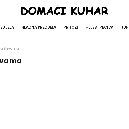
REDJELA
HLADNA PREDJELA
PRILOZI
HLJEB I PECIVA
JUH
sa šljivama
jivama