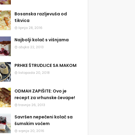
Bosanska razljevuša od
tikvica
lipnja 28, 2016
Najbolji kolač s višnjama
ožujka 22, 2013
PRHKE ŠTRUDLICE SA MAKOM
listopada 20, 2018
ODMAH ZAPIŠITE: Ovo je
recept za vrhunske ćevape!
travnja 26, 2013
Savršen nepečeni kolač sa
šumskim voćem
srpnja 20, 2016