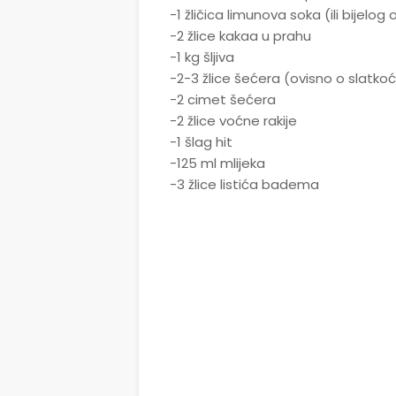
-1 žličica limunova soka (ili bijelog
-2 žlice kakaa u prahu
-1 kg šljiva
-2-3 žlice šećera (ovisno o slatkoći
-2 cimet šećera
-2 žlice voćne rakije
-1 šlag hit
-125 ml mlijeka
-3 žlice listića badema