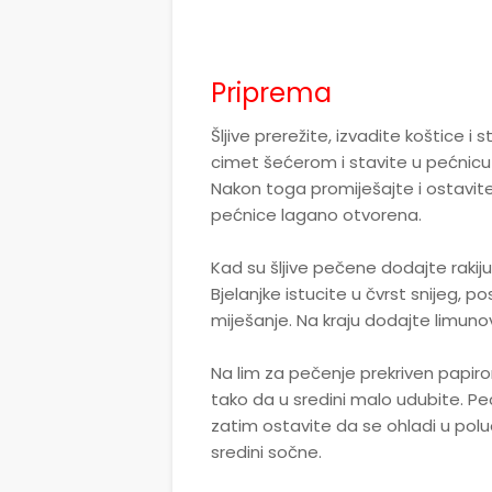
Priprema
Šljive prerežite, izvadite koštice 
cimet šećerom i stavite u pećnicu
Nakon toga promiješajte i ostavit
pećnice lagano otvorena.
Kad su šljive pečene dodajte rakiju
Bjelanjke istucite u čvrst snijeg, 
miješanje. Na kraju dodajte limunov
Na lim za pečenje prekriven papirom
tako da u sredini malo udubite. Pec
zatim ostavite da se ohladi u poluo
sredini sočne.