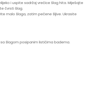
jeko i uspite sadržaj vrećice šlag hita. Miješajte
e čvrsti šlag.
te malo šlaga, zatim pečene šljive. Ukrasite
e sa šlagom posipanim listićima badema.