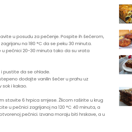
i stavite u posudu za pečenje. Pospite ih šećerom,
 zagrijanu na 180 °C da se peku 30 minuta.
e u pećnici 20-30 minuta tako da su vrata
 i pustite da se ohlade.
postepeno dodajte vanilin šećer u prahu uz
 sok i kakao.
 stavite 6 hrpica smjese. Žlicom raširite u krug
ite u pećnici zagrijanoj na 120 °C 40 minuta, a
tvorenoj pećnici. Izvana moraju biti hrskave, a u