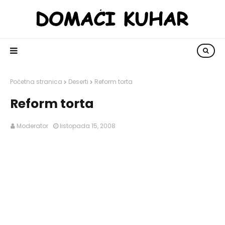
Početna stranica
Deserti
Reform torta
Reform torta
Moderator
listopada 15, 2008