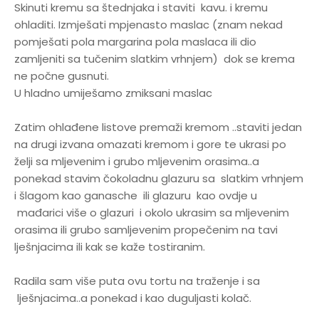
Skinuti kremu sa štednjaka i staviti kavu. i kremu
ohladiti. Izmješati mpjenasto maslac (znam nekad
pomješati pola margarina pola maslaca ili dio
zamljeniti sa tučenim slatkim vrhnjem) dok se krema
ne počne gusnuti.
U hladno umiješamo zmiksani maslac
Zatim ohlađene listove premaži kremom ..staviti jedan
na drugi izvana omazati kremom i gore te ukrasi po
želji sa mljevenim i grubo mljevenim orasima..a
ponekad stavim čokoladnu glazuru sa slatkim vrhnjem
i šlagom kao ganasche ili glazuru kao ovdje u
mađarici više o glazuri i okolo ukrasim sa mljevenim
orasima ili grubo samljevenim propečenim na tavi
lješnjacima ili kak se kaže tostiranim.
Radila sam više puta ovu tortu na traženje i sa
lješnjacima..a ponekad i kao duguljasti kolač.