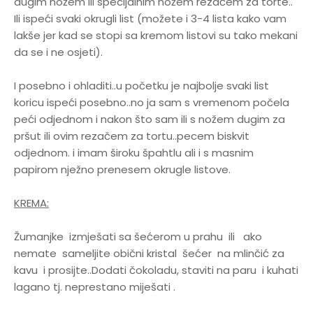
dugim nožem ili specijalnim nožem rezačem za torte..
Ili ispeći svaki okrugli list (možete i 3-4 lista kako vam
lakše jer kad se stopi sa kremom listovi su tako mekani
da se i ne osjeti).
I posebno i ohladiti..u početku je najbolje svaki list
koricu ispeći posebno..no ja sam s vremenom počela
peći odjednom i nakon što sam ili s nožem dugim za
pršut ili ovim rezačem za tortu..pecem biskvit
odjednom. i imam široku špahtlu ali i s masnim
papirom nježno prenesem okrugle listove.
KREMA:
Žumanjke izmješati sa šećerom u prahu ili ako
nemate sameljite obični kristal šećer na mlinčić za
kavu i prosijte..Dodati čokoladu, staviti na paru i kuhati
lagano tj. neprestano miješati .