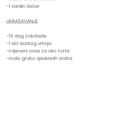
-1 vanilin šećer
UKRAŠAVANJE
-15 dag čokolade
-1 dcl slatkog vrhnja
-mljeveni orasi za oko torte
-malo grubo sjeskanih oraha