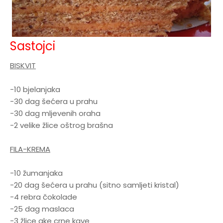
Sastojci
BISKVIT
-10 bjelanjaka
-30 dag šećera u prahu
-30 dag mljevenih oraha
-2 velike žlice oštrog brašna
FILA-KREMA
-10 žumanjaka
-20 dag šećera u prahu (sitno samljeti kristal)
-4 rebra čokolade
-25 dag maslaca
-3 žlice ake crne kave