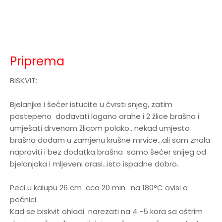
Priprema
BISKVIT:
Bjelanjke i šećer istucite u čvrsti snjeg, zatim
postepeno dodavati lagano orahe i 2 žlice brašna i
umješati drvenom žlicom polako.. nekad umjesto
brašna dodam u zamjenu krušne mrvice...ali sam znala
napraviti i bez dodatka brašna samo šećer snijeg od
bjelanjaka i mljeveni orasi...isto ispadne dobro..
Peci u kalupu 26 cm cca 20 min. na 180°C ovisi o
pećnici.
Kad se biskvit ohladi narezati na 4 -5 kora sa oštrim