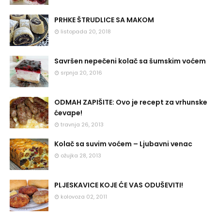
PRHKE ŠTRUDLICE SA MAKOM
listopada 20, 2018
Savršen nepečeni kolač sa šumskim voćem
srpnja 20, 2016
ODMAH ZAPIŠITE: Ovo je recept za vrhunske
ćevape!
travnja 26, 2013
Kolač sa suvim voćem – Ljubavni venac
ožujka 28, 2013
PLJESKAVICE KOJE ĆE VAS ODUŠEVITI!
kolovoza 02, 2011