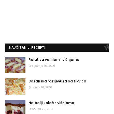
NAJČITANIJI RECEPTI
Rolat sa vanilom i višnjama
siječnja 10, 2016
Bosanska razljevuša od tikvica
lipnja 28, 2016
Najbolji kolač s višnjama
ožujka 22, 2013