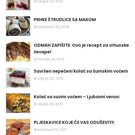
ožujka 22, 2013
PRHKE ŠTRUDLICE SA MAKOM
listopada 20, 2018
ODMAH ZAPIŠITE: Ovo je recept za vrhunske
ćevape!
travnja 26, 2013
Savršen nepečeni kolač sa šumskim voćem
srpnja 20, 2016
Kolač sa suvim voćem – Ljubavni venac
ožujka 28, 2013
PLJESKAVICE KOJE ĆE VAS ODUŠEVITI!
kolovoza 02, 2011