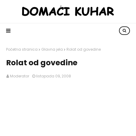
Početna stranica
Glavna jela
Rolat od govedine
Rolat od govedine
Moderator
listopada 09, 2008