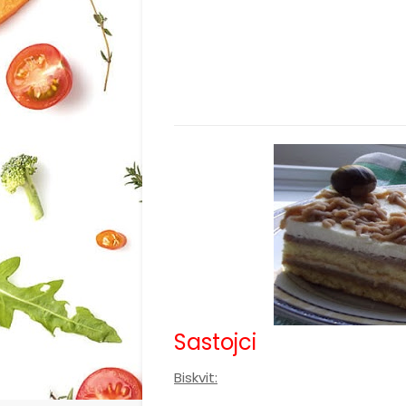
Sastojci
Biskvit: