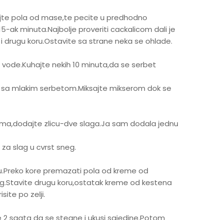
lijte pola od mase,te pecite u predhodno
5-ak minuta.Najbolje proveriti cackalicom dali je
e i drugu koru.Ostavite sa strane neka se ohlade.
e vode.Kuhajte nekih 10 minuta,da se serbet
iti sa mlakim serbetom.Miksajte mikserom dok se
ema,dodajte zlicu-dve slaga.Ja sam dodala jednu
za slag u cvrst sneg.
ru.Preko kore premazati pola od kreme od
ag.Stavite drugu koru,ostatak kreme od kestena
site po zelji.
e 2 saata da se stegne i ukusi sajedine.Potom