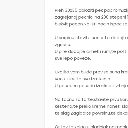
Pleh 30x35 obloziti pek papirom.Iz
zagrejanoj pecnici na 200 stepeni 1
biskvit pecen.Na isti nacin ispecit
U serpicu stavite secer te dodajt
zgusne.
U pire dodajte cimet i rum,te pol
sve lepo poveze.
Ukoliko vam bude previse suha kr
vecu zlicu te sve izmiksala.
U posebnu posudu izmiksati vrhnje 
Na tacnu za torte,stavite prvu ko
kestena,te preko kreme naneti sl
te slag.Zagladite povrsinu,te dekori
Ostavite kolac u hladnjak najmanj