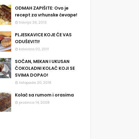
ODMAH ZAPIŠITE: Ovo je
recept za vrhunske ćevape!
travnja 26, 2013
PLJESKAVICE KOJE ĆE VAS
ODUŠEVITI!
kolovoza 02, 2011
SOČAN, MEKAN I UKUSAN
ČOKOLADNI KOLAČ KOJI SE
SVIMA DOPAO!
listopada 20, 2018
Kolač sa rumom i orasima
prosinca 14, 2008