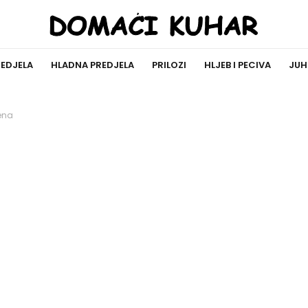
REDJELA
HLADNA PREDJELA
PRILOZI
HLJEB I PECIVA
JUH
ena