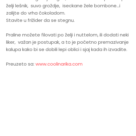
želji lešnik, suvo groždje, iseckane žele bombone...i
zalijte do vrha čokoladom.
Stavite u frižider da se stegnu.
Praline možete filovati po želji i nuttelom, ili dodati neki
liker, važan je postupak, a to je početno premazivanje
kalupa kako bi se dobili lepi oblici i sjaj kada ih izvadite.
Preuzeto sa:
www.coolinarika.com