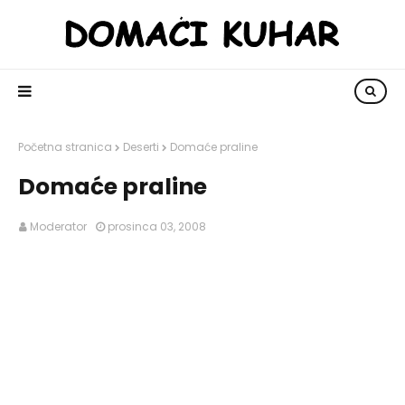
Početna stranica
Deserti
Domaće praline
Domaće praline
Moderator
prosinca 03, 2008