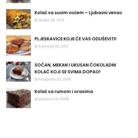
Kolač sa suvim voćem – Ljubavni venac
ožujka 28, 2013
PLJESKAVICE KOJE ĆE VAS ODUŠEVITI!
kolovoza 02, 2011
SOČAN, MEKAN I UKUSAN ČOKOLADNI
KOLAČ KOJI SE SVIMA DOPAO!
listopada 20, 2018
Kolač sa rumom i orasima
prosinca 14, 2008