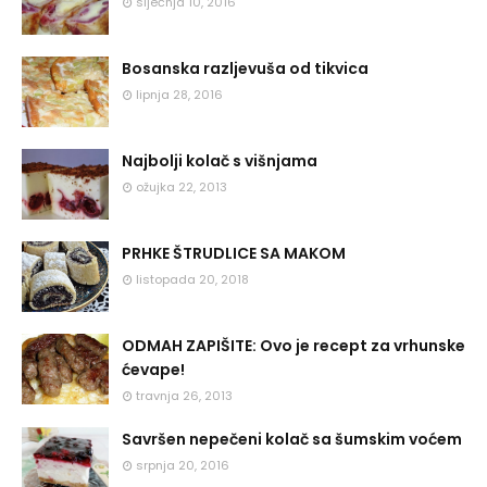
siječnja 10, 2016
Bosanska razljevuša od tikvica
lipnja 28, 2016
Najbolji kolač s višnjama
ožujka 22, 2013
PRHKE ŠTRUDLICE SA MAKOM
listopada 20, 2018
ODMAH ZAPIŠITE: Ovo je recept za vrhunske
ćevape!
travnja 26, 2013
Savršen nepečeni kolač sa šumskim voćem
srpnja 20, 2016