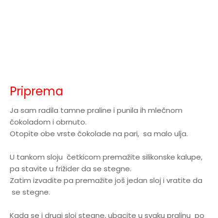
Priprema
Ja sam radila tamne praline i punila ih mlečnom
čokoladom i obrnuto.
Otopite obe vrste čokolade na pari, sa malo ulja.
U tankom sloju četkicom premažite silikonske kalupe,
pa stavite u frižider da se stegne.
Zatim izvadite pa premažite još jedan sloj i vratite da
se stegne.
Kada se i drugi sloj stegne, ubacite u svaku pralinu po