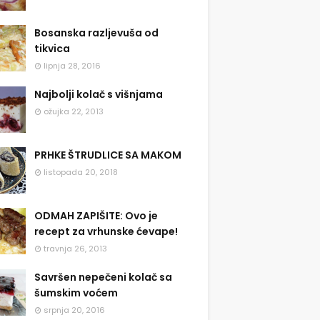
Bosanska razljevuša od
tikvica
lipnja 28, 2016
Najbolji kolač s višnjama
ožujka 22, 2013
PRHKE ŠTRUDLICE SA MAKOM
listopada 20, 2018
ODMAH ZAPIŠITE: Ovo je
recept za vrhunske ćevape!
travnja 26, 2013
Savršen nepečeni kolač sa
šumskim voćem
srpnja 20, 2016