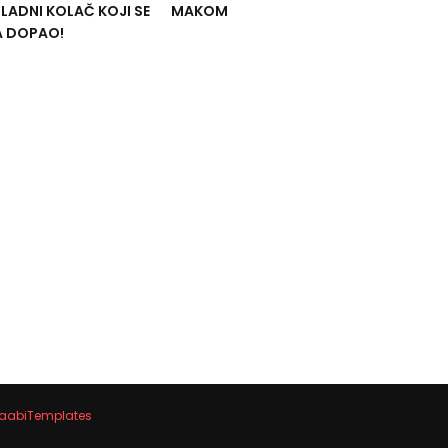
ADNI KOLAČ KOJI SE
MAKOM
A DOPAO!
aabiTemplates