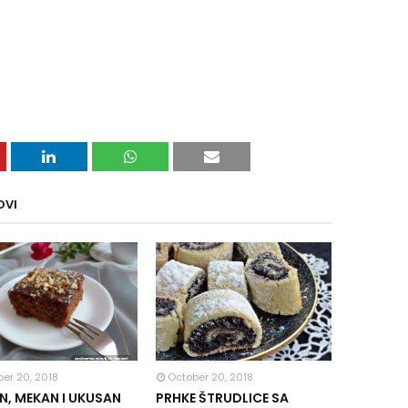
OVI
er 20, 2018
October 20, 2018
, MEKAN I UKUSAN
PRHKE ŠTRUDLICE SA