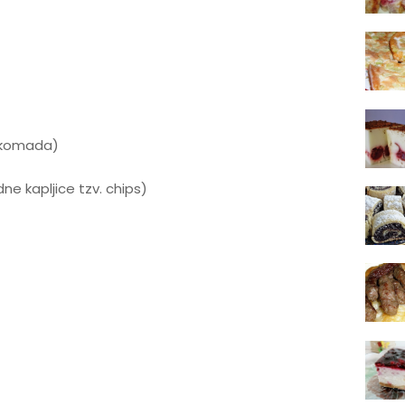
 komada)
ne kapljice tzv. chips)