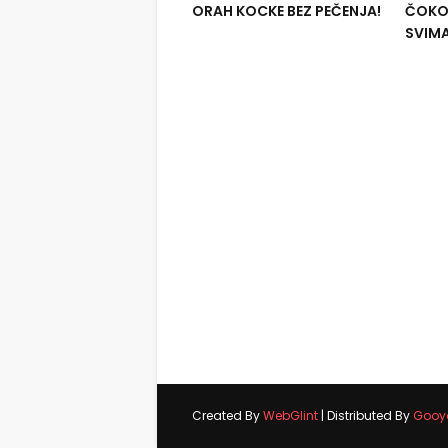
ORAH KOCKE BEZ PEČENJA!
ČOKOL
SVIM
Created By
WebGlint
| Distributed By
Gooy