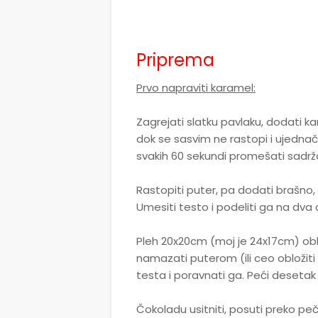
Priprema
Prvo napraviti karamel:
Zagrejati slatku pavlaku, dodati kar
dok se sasvim ne rastopi i ujednači
svakih 60 sekundi promešati sadrža
Rastopiti puter, pa dodati brašno, 
Umesiti testo i podeliti ga na dva 
Pleh 20x20cm (moj je 24x17cm) obl
namazati puterom (ili ceo obložit
testa i poravnati ga. Peći desetak
Čokoladu usitniti, posuti preko pe