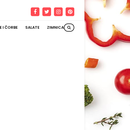
E I ČORBE
SALATE
ZIMNICA