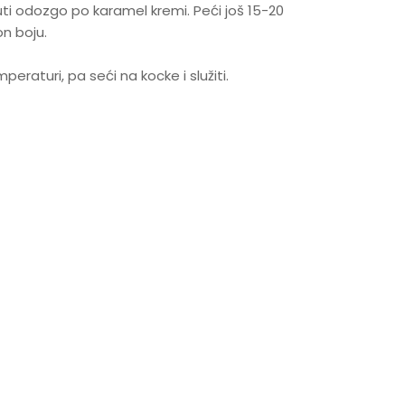
uti odozgo po karamel kremi. Peći još 15-20
n boju.
peraturi, pa seći na kocke i služiti.