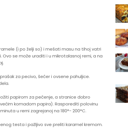
amele (i po želji so) i mešati masu na tihoj vatri
. Ovo se može uraditi i u mikrotalasnoj rerni, a na
j.
prašak za pecivo, šećer i ovsene pahuljice.
dela.
ožiti papirom za pečenje, a stranice dobro
i većim komadom papira). Rasporediti polovinu
 minuta u rerni zagrejanoj na 180°- 200°C.
čenog testa i pažljivo sve preliti karamel kremom.