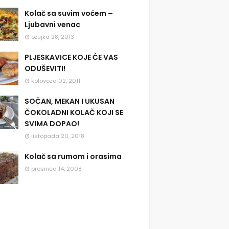
Kolač sa suvim voćem –
Ljubavni venac
ožujka 28, 2013
PLJESKAVICE KOJE ĆE VAS
ODUŠEVITI!
kolovoza 02, 2011
SOČAN, MEKAN I UKUSAN
ČOKOLADNI KOLAČ KOJI SE
SVIMA DOPAO!
listopada 20, 2018
Kolač sa rumom i orasima
prosinca 14, 2008