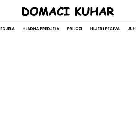
REDJELA
HLADNA PREDJELA
PRILOZI
HLJEB I PECIVA
JUH