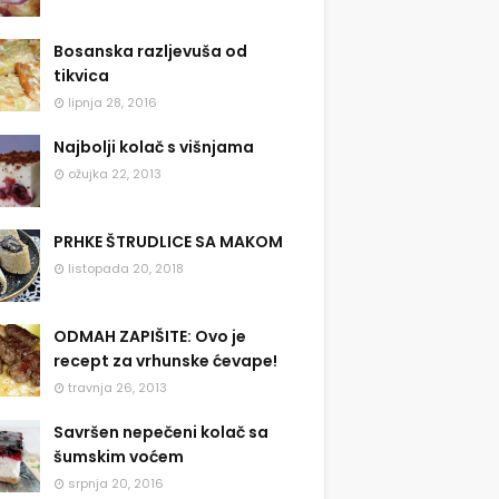
Bosanska razljevuša od
tikvica
lipnja 28, 2016
Najbolji kolač s višnjama
ožujka 22, 2013
PRHKE ŠTRUDLICE SA MAKOM
listopada 20, 2018
ODMAH ZAPIŠITE: Ovo je
recept za vrhunske ćevape!
travnja 26, 2013
Savršen nepečeni kolač sa
šumskim voćem
srpnja 20, 2016