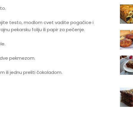
to.
njite testo, modlom cvet vadite pogačice i
rajnu pekarsku foliju ili papir za pečenje.
le.
o dve pekmezom.
 ili jednu preliti čokoladom.