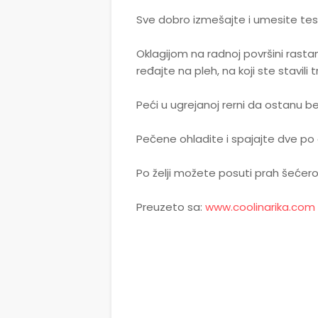
Sve dobro izmešajte i umesite tes
Oklagijom na radnoj površini rasta
ređajte na pleh, na koji ste stavili t
Peći u ugrejanoj rerni da ostanu be
Pečene ohladite i spajajte dve p
Po želji možete posuti prah šećerom
Preuzeto sa:
www.coolinarika.com