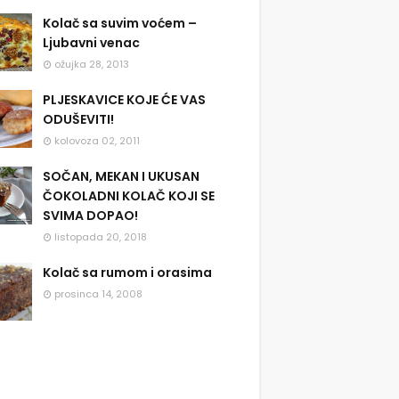
Kolač sa suvim voćem –
Ljubavni venac
ožujka 28, 2013
PLJESKAVICE KOJE ĆE VAS
ODUŠEVITI!
kolovoza 02, 2011
SOČAN, MEKAN I UKUSAN
ČOKOLADNI KOLAČ KOJI SE
SVIMA DOPAO!
listopada 20, 2018
Kolač sa rumom i orasima
prosinca 14, 2008