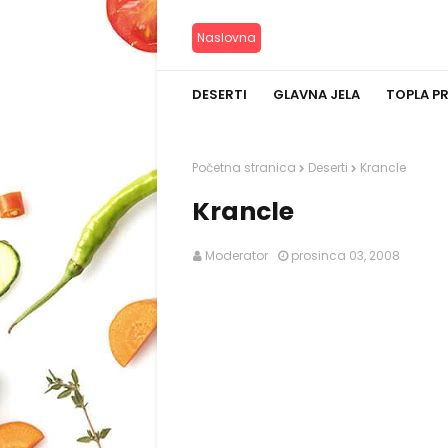
Naslovna
DESERTI
GLAVNA JELA
TOPLA P
Početna stranica
Deserti
Krancle
Krancle
Moderator
prosinca 03, 2008