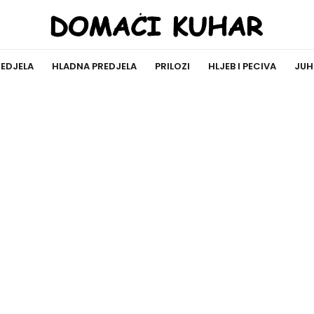
REDJELA
HLADNA PREDJELA
PRILOZI
HLJEB I PECIVA
JUH