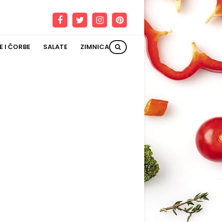
E I ČORBE
SALATE
ZIMNICA