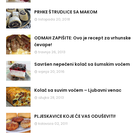
PRHKE ŠTRUDLICE SA MAKOM
listopada 20, 2018
ODMAH ZAPIŠITE: Ovo je recept za vrhunske
ćevape!
travnja 26, 2013
Savršen nepečeni kolač sa šumskim voćem
srpnja 20, 2016
Kolač sa suvim voćem – Ljubavni venac
ožujka 28, 2013
PLJESKAVICE KOJE ĆE VAS ODUŠEVITI!
kolovoza 02, 2011