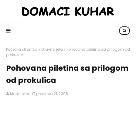
Početna stranica
Glavna jela
Pohovana piletina sa prilogom od
prokulica
Pohovana piletina sa prilogom
od prokulica
Moderator
prosinca 21, 2008