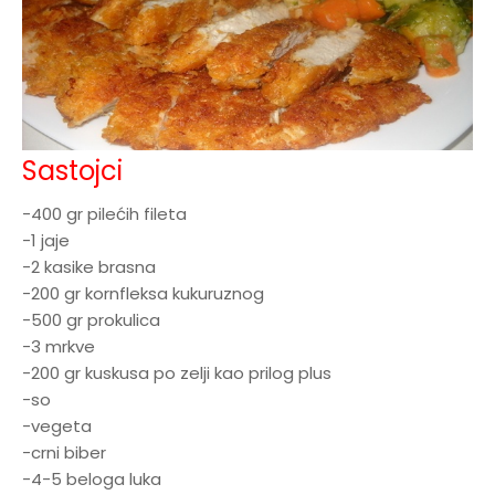
Sastojci
-400 gr pilećih fileta
-1 jaje
-2 kasike brasna
-200 gr kornfleksa kukuruznog
-500 gr prokulica
-3 mrkve
-200 gr kuskusa po zelji kao prilog plus
-so
-vegeta
-crni biber
-4-5 beloga luka