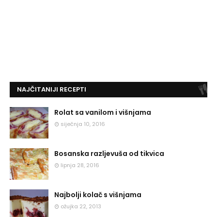
NAJČITANIJI RECEPTI
Rolat sa vanilom i višnjama
siječnja 10, 2016
Bosanska razljevuša od tikvica
lipnja 28, 2016
Najbolji kolač s višnjama
ožujka 22, 2013