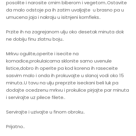
posolite i narosite crnim biberom i vegetom..Ostavite
da malo odstoje pa ih zatim uvaljajte u brasno pa u
umucena jaja i nakraju u isitnjeni kornfleks..
Przite ih na zagrejanom ulju oko desetak minuta dok
ne dobiju finu zlatnu boju..
Mrkvu ogulite,operite i isecite na
komadice,prokulaicama sklonite samo uvenule
listice,dobro ih operite pa kod korena ih raseceite
sasvim malo i onda ih prokuvajte u slanoj vodi oko 15
minuta..U tavu na ulju preprzite iseckani beli luk pa
dodajte ocedzenu mrkvu i prokulice pirjajte par minuta
i servirajte uz pilece filete..
Servirajte i uzivajte u finom obroku..
Prijatno..