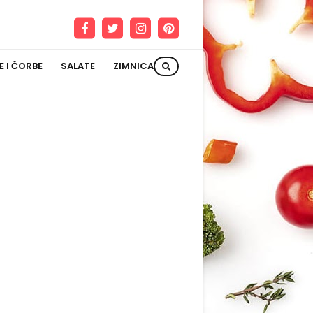
E I ČORBE
SALATE
ZIMNICA