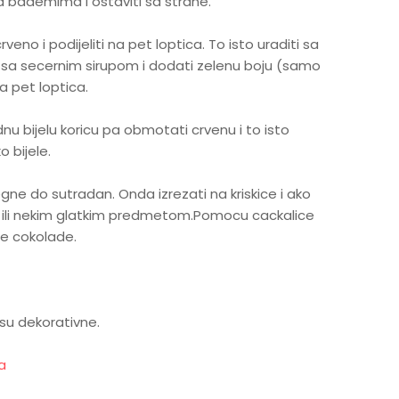
 bademima i ostaviti sa strane.
o i podijeliti na pet loptica. To isto uraditi sa
sa secernim sirupom i dodati zelenu boju (samo
a pet loptica.
ednu bijelu koricu pa obmotati crvenu i to isto
 bijele.
tegne do sutradan. Onda izrezati na kriskice i ako
m ili nekim glatkim predmetom.Pomocu cackalice
ne cokolade.
o su dekorativne.
a