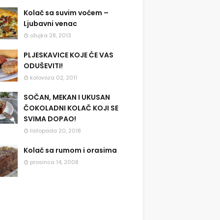
Kolač sa suvim voćem –
Ljubavni venac
ožujka 28, 2013
PLJESKAVICE KOJE ĆE VAS
ODUŠEVITI!
kolovoza 02, 2011
SOČAN, MEKAN I UKUSAN
ČOKOLADNI KOLAČ KOJI SE
SVIMA DOPAO!
listopada 20, 2018
Kolač sa rumom i orasima
prosinca 14, 2008