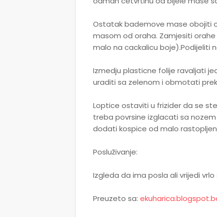
odmah cetvrtinu od bijele mase sa
Ostatak bademove mase obojiti crven
masom od oraha. Zamjesiti orahe 
malo na cackalicu boje).Podijeliti n
Izmedju plasticne folije ravaljati j
uraditi sa zelenom i obmotati preko
Loptice ostaviti u frizider da se s
treba povrsine izglacati sa noze
dodati kospice od malo rastoplje
Posluživanje:
Izgleda da ima posla ali vrijedi vrl
Preuzeto sa:
ekuharica.blogspot.b