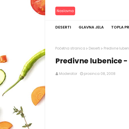
Naslovna
DESERTI
GLAVNA JELA
TOPLA P
Početna stranica
Deserti
Predivne luben
Predivne lubenice -
Moderator
prosinca 08, 2008