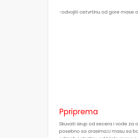
-odvojiti cetvrtinu od gore mase
Ppriprema
Skuvati sirup od secera i vode z
posebno sa orasima.U masu sa ba