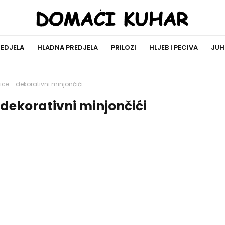
REDJELA
HLADNA PREDJELA
PRILOZI
HLJEB I PECIVA
JUH
ice - dekorativni minjončići
 dekorativni minjončići