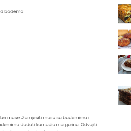
 od badema
a obe mase .Zamjesiti masu sa bademima i
demima dodati komadic margarina. Odvojiti