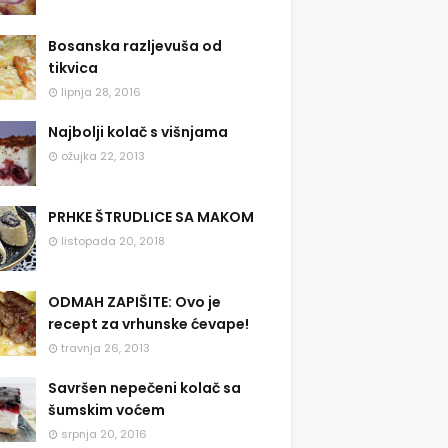
Bosanska razljevuša od
tikvica
lipnja 28, 2016
Najbolji kolač s višnjama
ožujka 22, 2013
PRHKE ŠTRUDLICE SA MAKOM
listopada 20, 2018
ODMAH ZAPIŠITE: Ovo je
recept za vrhunske ćevape!
travnja 26, 2013
Savršen nepečeni kolač sa
šumskim voćem
srpnja 20, 2016