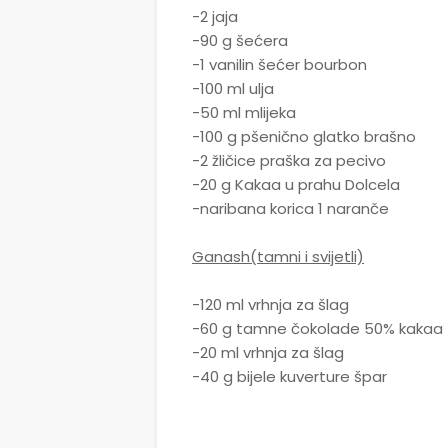
-2 jaja
-90 g šećera
-1 vanilin šećer bourbon
-100 ml ulja
-50 ml mlijeka
-100 g pšenično glatko brašno
-2 žličice praška za pecivo
-20 g Kakaa u prahu Dolcela
-naribana korica 1 naranče
Ganash(tamni i svijetli)
-120 ml vrhnja za šlag
-60 g tamne čokolade 50% kakaa
-20 ml vrhnja za šlag
-40 g bijele kuverture špar