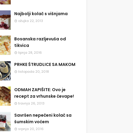
Najbolji kolač s višnjama
ožujka 22, 2013
Bosanska razljevuša od
tikvica
lipnja 28, 2016
PRHKE ŠTRUDLICE SA MAKOM
listopada 20, 2018
ODMAH ZAPIŠITE: Ovo je
recept za vrhunske ćevape!
travnja 26, 2013
Savršen nepečeni kolač sa
šumskim voćem
srpnja 20, 2016