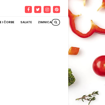
E I ČORBE
SALATE
ZIMNICA