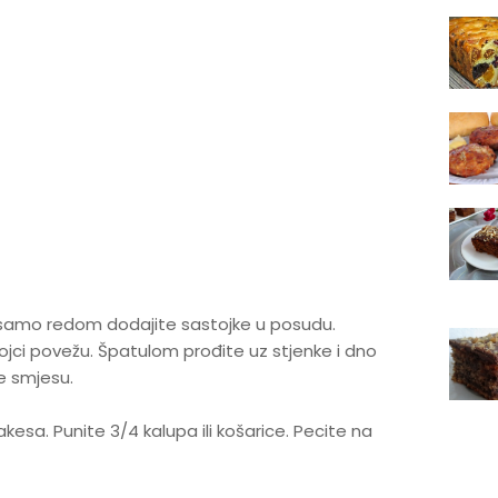
samo redom dodajite sastojke u posudu.
jci povežu. Špatulom prođite uz stjenke i dno
e smjesu.
esa. Punite 3/4 kalupa ili košarice. Pecite na