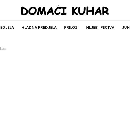
REDJELA
HLADNA PREDJELA
PRILOZI
HLJEB I PECIVA
JUH
kes