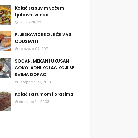
Kolač sa suvim voćem –
Ljubavni venac
ožujka 28, 2013
PLJESKAVICE KOJE ĆE VAS
ODUŠEVITI!
kolovoza 02, 2011
SOČAN, MEKAN I UKUSAN
ČOKOLADNI KOLAČ KOJI SE
SVIMA DOPAO!
listopada 20, 2018
Kolač sa rumom i orasima
prosinca 14, 2008