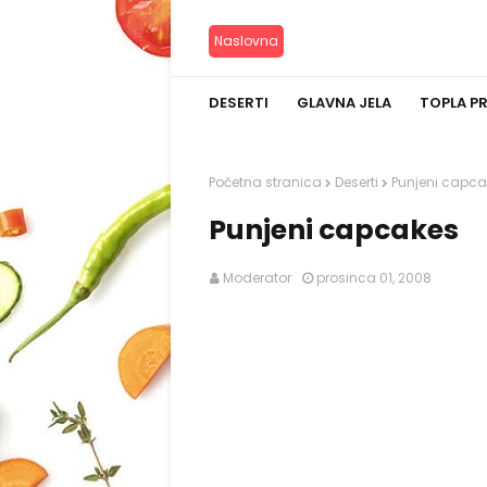
Naslovna
DESERTI
GLAVNA JELA
TOPLA P
Početna stranica
Deserti
Punjeni capca
Punjeni capcakes
Moderator
prosinca 01, 2008