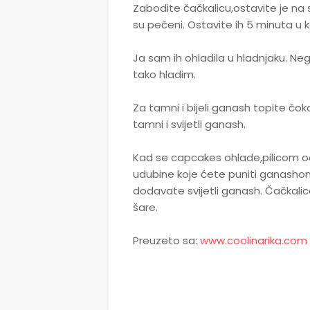
Zabodite čačkalicu,ostavite je na 
su pečeni. Ostavite ih 5 minuta u k
Ja sam ih ohladila u hladnjaku. Ne
tako hladim.
Za tamni i bijeli ganash topite čo
tamni i svijetli ganash.
Kad se capcakes ohlade,pilicom od
udubine koje ćete puniti ganashom.
dodavate svijetli ganash. Čačkalic
šare.
Preuzeto sa:
www.coolinarika.com