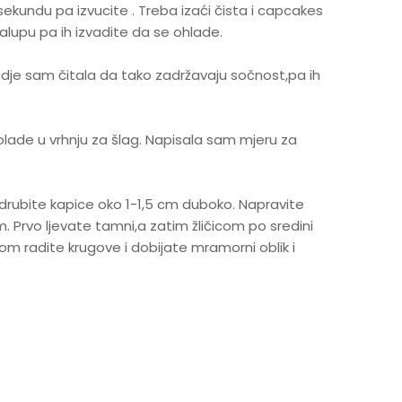
sekundu pa izvucite . Treba izaći čista i capcakes
alupu pa ih izvadite da se ohlade.
gdje sam čitala da tako zadržavaju sočnost,pa ih
kolade u vrhnju za šlag. Napisala sam mjeru za
rubite kapice oko 1-1,5 cm duboko. Napravite
 Prvo ljevate tamni,a zatim žličicom po sredini
om radite krugove i dobijate mramorni oblik i