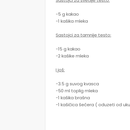
Sastojci za svetlije testo:
-5 g kakao
-1 kašika mleka
Sastojci za tamnije testo:
-15 g kakao
-2 kašike mleka
I još:
-3.5 g suvog kvasca
-50 ml toplig mleka
-1 kašika brašna
-1 kašičica šećera ( oduzeti od uku