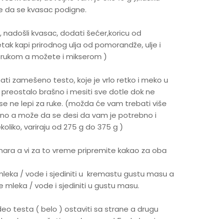
te da se kvasac podigne.
, nadošli kvasac, dodati šećer,koricu od
ak kapi prirodnog ulja od pomorandže, ulje i
e rukom a možete i mikserom )
ati zamešeno testo, koje je vrlo retko i meko u
preostalo brašno i mesiti sve dotle dok ne
 se ne lepi za ruke. (možda će vam trebati više
ljno a može da se desi da vam je potrebno i
nekoliko, variraju od 275 g do 375 g )
ara a vi za to vreme pripremite kakao za oba
u mleka / vode i sjediniti u kremastu gustu masu a
ike mleka / vode i sjediniti u gustu masu.
deo testa ( belo ) ostaviti sa strane a drugu