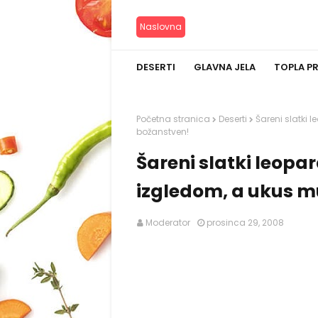
Naslovna
DESERTI
GLAVNA JELA
TOPLA P
Početna stranica
Deserti
Šareni slatki 
božanstven!
Šareni slatki leopa
izgledom, a ukus m
Moderator
prosinca 29, 2008