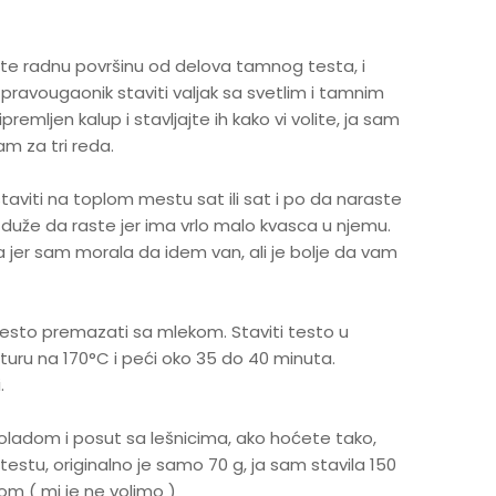
stite radnu površinu od delova tamnog testa, i
i pravougaonik staviti valjak sa svetlim i tamnim
premljen kalup i stavljajte ih kako vi volite, ja sam
am za tri reda.
staviti na toplom mestu sat ili sat i po da naraste
 duže da raste jer ima vrlo malo kvasca u njemu.
 jer sam morala da idem van, ali je bolje da vam
testo premazati sa mlekom. Staviti testo u
turu na 170°C i peći oko 35 do 40 minuta.
.
okoladom i posut sa lešnicima, ako hoćete tako,
stu, originalno je samo 70 g, ja sam stavila 150
om ( mi je ne volimo )