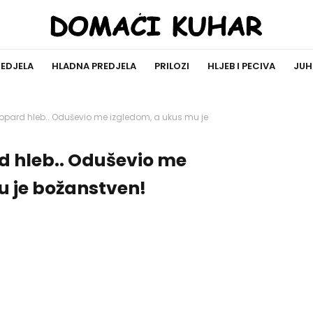
REDJELA
HLADNA PREDJELA
PRILOZI
HLJEB I PECIVA
JUH
leopard hleb.. Oduševio me izgledom, a ukus mu je
rd hleb.. Oduševio me
u je božanstven!