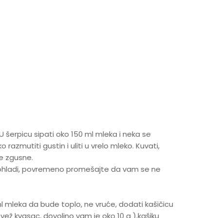
U šerpicu sipati oko 150 ml mleka i neka se
 razmutiti gustin i uliti u vrelo mleko. Kuvati,
e zgusne.
e prohladi, povremeno promešajte da vam se ne
ml mleka da bude toplo, ne vruće, dodati kašičicu
svež kvasac, dovoljno vam je oko 10 g ),kašiku