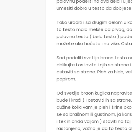
polovinu podeliti na dva dela i u 
umesiti dobro u testo da dobijete 
Tako uraditi i sa drugim delom u ko
to testo malo mekše od prvog, dod
polovinu testa ( belo testo ) podel
možete ako hoćete i na više. Ostavi
Sad podeliti svetlije braon testo n
oblikujte i ostavite i njih sa strane 
ostaviti sa strane. Pleh za hleb, vel
papirom.
Od svetlije braon kuglica napravite
bude i kraći ) i ostaviti ih sa stra
dužine koliki vam je pleh i širine 
se sa brašnom ili gustinom, ja kor
i tek ih onda valjam ) staviti na 
rastanjeno, važno je da to testo ob