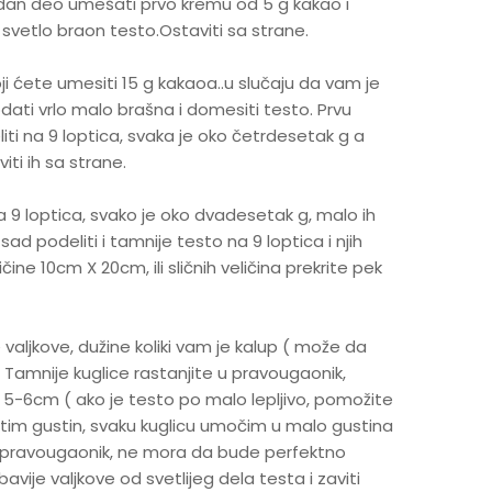
jedan deo umešati prvo kremu od 5 g kakao i
svetlo braon testo.Ostaviti sa strane.
ji ćete umesiti 15 g kakaoa..u slučaju da vam je
ati vrlo malo brašna i domesiti testo. Prvu
iti na 9 loptica, svaka je oko četrdesetak g a
ti ih sa strane.
a 9 loptica, svako je oko dvadesetak g, malo ih
i sad podeliti i tamnije testo na 9 loptica i njih
ičine 10cm X 20cm, ili sličnih veličina prekrite pek
 valjkove, dužine koliki vam je kalup ( može da
ne. Tamnije kuglice rastanjite u pravougaonik,
oko 5-6cm ( ako je testo po malo lepljivo, pomožite
istim gustin, svaku kuglicu umočim u malo gustina
taj pravougaonik, ne mora da bude perfektno
avije valjkove od svetlijeg dela testa i zaviti