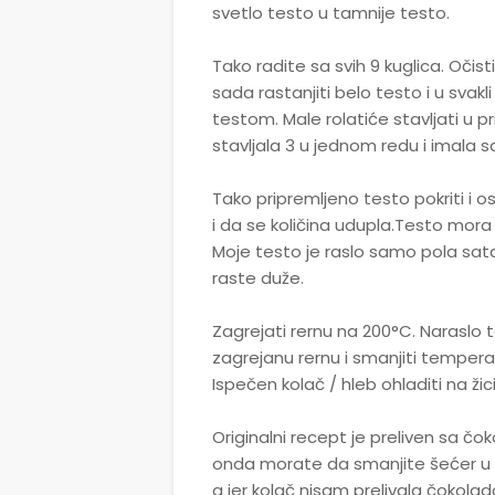
svetlo testo u tamnije testo.
Tako radite sa svih 9 kuglica. Oči
sada rastanjiti belo testo i u svakl
testom. Male rolatiće stavljati u pri
stavljala 3 u jednom redu i imala s
Tako pripremljeno testo pokriti i o
i da se količina udupla.Testo mora
Moje testo je raslo samo pola sata
raste duže.
Zagrejati rernu na 200°C. Naraslo 
zagrejanu rernu i smanjiti tempera
Ispečen kolač / hleb ohladiti na žici
Originalni recept je preliven sa č
onda morate da smanjite šećer u te
g jer kolač nisam prelivala čokolad