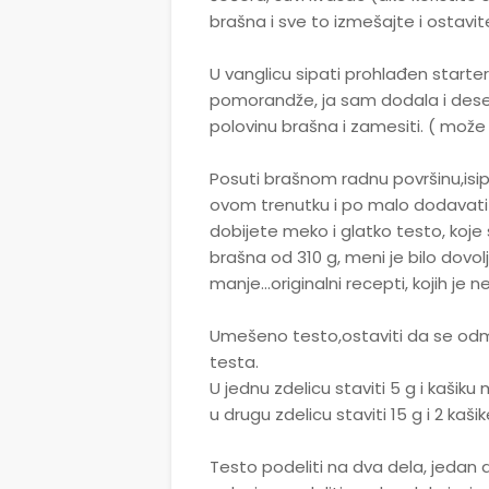
brašna i sve to izmešajte i ostavi
U vanglicu sipati prohlađen starter
pomorandže, ja sam dodala i deset
polovinu brašna i zamesiti. ( mož
Posuti brašnom radnu površinu,isip
ovom trenutku i po malo dodavati 
dobijete meko i glatko testo, koje
brašna od 310 g, meni je bilo dovo
manje...originalni recepti, kojih je 
Umešeno testo,ostaviti da se odm
testa.
U jednu zdelicu staviti 5 g i kašik
u drugu zdelicu staviti 15 g i 2 kaš
Testo podeliti na dva dela, jedan 