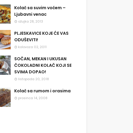
Kolač sa suvim voćem –
Ljubavni venac
ožujka 28, 2013
PLJESKAVICE KOJE ĆE VAS
ODUŠEVITI!
kolovoza 02, 2011
SOČAN, MEKAN I UKUSAN
ČOKOLADNI KOLAČ KOJI SE
SVIMA DOPAO!
listopada 20, 2018
Kolač sa rumom i orasima
prosinca 14, 2008