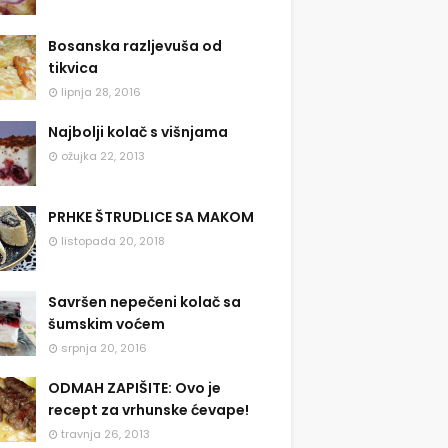
Bosanska razljevuša od
tikvica
lipnja 28, 2016
Najbolji kolač s višnjama
ožujka 22, 2013
PRHKE ŠTRUDLICE SA MAKOM
listopada 20, 2018
Savršen nepečeni kolač sa
šumskim voćem
srpnja 20, 2016
ODMAH ZAPIŠITE: Ovo je
recept za vrhunske ćevape!
travnja 26, 2013