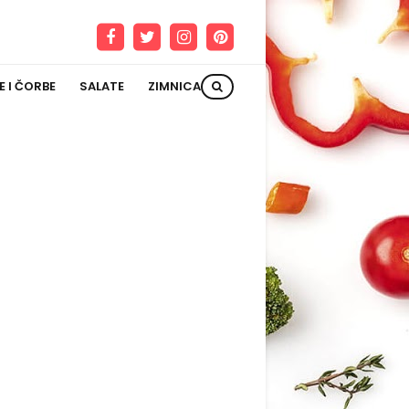
E I ČORBE
SALATE
ZIMNICA