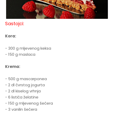
Sastojci:
Kora:
- 300 g mljevenog keksa
- 150 g maslaca
Krema:
- 500 g mascarponea
- 2 dl čvrstog jogurta
- 2 dl kiselog vrhnja
- 6 listića želatine
- 150 g mljevenog šećera
- 3 vanilin šećera