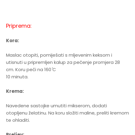
Priprema:
Kora:
Maslac otopiti, pomiješati s mljevenim keksom i
utisnuti u pripremljen kalup za pečenje promjera 28
cm. Koru peći na 160 ̊C
10 minuta.
Krema:
Navedene sastojke umutiti mikserom, dodati
otopljenu želatinu. Na koru složiti maline, preliti kremom
te ohladiti.
Preljev: