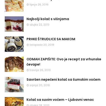
lipnja 28, 2016
Najbolji kolač s višnjama
ožujka 22, 2013
PRHKE ŠTRUDLICE SA MAKOM
listopada 20, 2018
ODMAH ZAPIŠITE: Ovo je recept za vrhunske
ćevape!
travnja 26, 2013
Savršen nepečeni kolač sa šumskim voćem
srpnja 20, 2016
Kolač sa suvim voćem – Ljubavni venac
ožujka 28, 2013