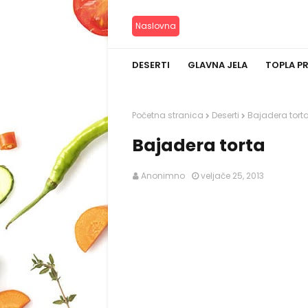
Naslovna
DESERTI
GLAVNA JELA
TOPLA P
Početna stranica
Deserti
Bajadera tort
Bajadera torta
Anonimno
veljače 25, 2013