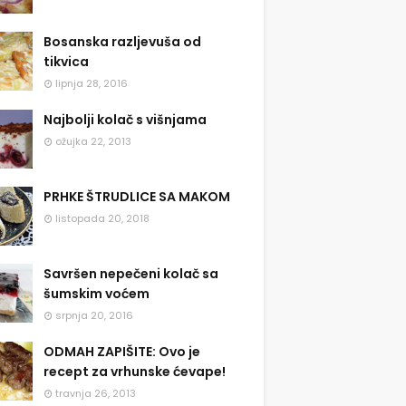
Bosanska razljevuša od
tikvica
lipnja 28, 2016
Najbolji kolač s višnjama
ožujka 22, 2013
PRHKE ŠTRUDLICE SA MAKOM
listopada 20, 2018
Savršen nepečeni kolač sa
šumskim voćem
srpnja 20, 2016
ODMAH ZAPIŠITE: Ovo je
recept za vrhunske ćevape!
travnja 26, 2013