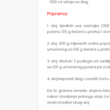
- 500 ml vrhnja za šlag
Priprema:
1. sloj: Sjediniti sve sastojke (
putera, 125 g šećera u prahu) i stav
2. sloj: 300 g mljevenih oraha popa
umućenog sa 125 g šećera u prahu. S
3. sloj: Skuhati 2 pudinga od vanilij
sa 125 g umućenog putera pa onda r
4. sloj:Napraviti šlag i završiti tort
Da bi granica između slojeva bila
nakon stavljanja jednoga sloja tor
onda stavljati drugi sloj.