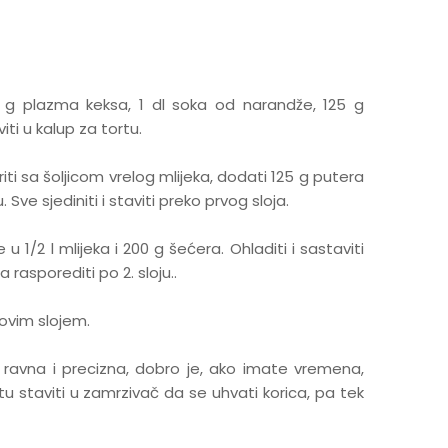
300 g plazma keksa, 1 dl soka od narandže, 125 g
iti u kalup za tortu.
riti sa šoljicom vrelog mlijeka, dodati 125 g putera
ve sjediniti i staviti preko prvog sloja.
e u 1/2 l mlijeka i 200 g šećera. Ohladiti i sastaviti
asporediti po 2. sloju..
u ovim slojem.
 ravna i precizna, dobro je, ako imate vremena,
tu staviti u zamrzivač da se uhvati korica, pa tek