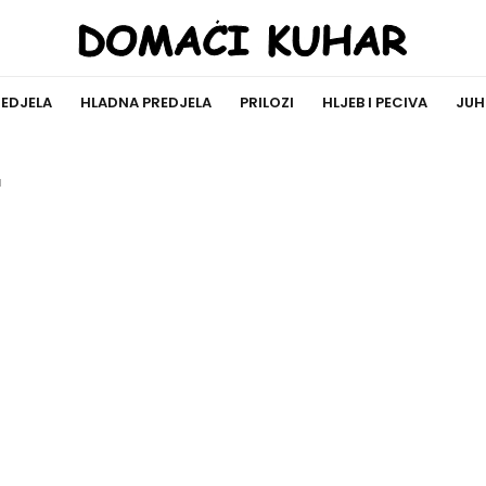
REDJELA
HLADNA PREDJELA
PRILOZI
HLJEB I PECIVA
JUH
a