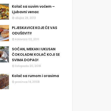
Kolač sa suvim voćem –
Ljubavni venac
ožujka 28, 2013
PLJESKAVICE KOJE ĆE VAS
ODUŠEVITI!
kolovoza 02, 2011
SOČAN, MEKAN I UKUSAN
ČOKOLADNI KOLAČ KOJI SE
SVIMA DOPAO!
listopada 20, 2018
Kolač sa rumom i orasima
prosinca 14, 2008