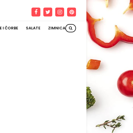
E I ČORBE
SALATE
ZIMNICA