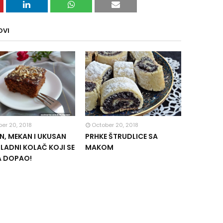
OVI
er 20, 2018
October 20, 2018
, MEKAN I UKUSAN
PRHKE ŠTRUDLICE SA
ADNI KOLAČ KOJI SE
MAKOM
A DOPAO!