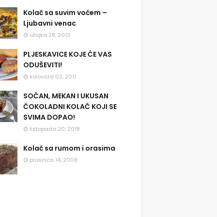
Kolač sa suvim voćem –
Ljubavni venac
ožujka 28, 2013
PLJESKAVICE KOJE ĆE VAS
ODUŠEVITI!
kolovoza 02, 2011
SOČAN, MEKAN I UKUSAN
ČOKOLADNI KOLAČ KOJI SE
SVIMA DOPAO!
listopada 20, 2018
Kolač sa rumom i orasima
prosinca 14, 2008