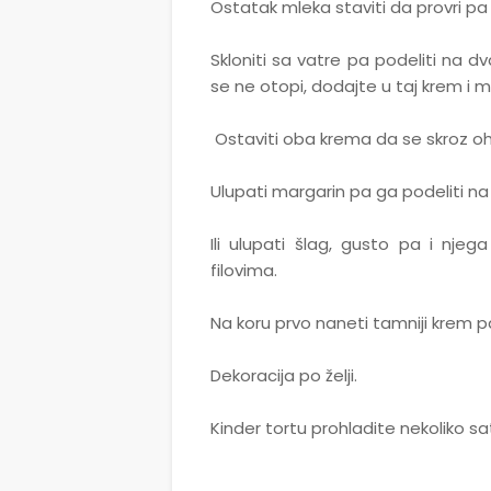
Ostatak mleka staviti da provri p
Skloniti sa vatre pa podeliti na d
se ne otopi, dodajte u taj krem i 
Ostaviti oba krema da se skroz oh
Ulupati margarin pa ga podeliti na
Ili ulupati šlag, gusto pa i nj
filovima.
Na koru prvo naneti tamniji krem pa 
Dekoracija po želji.
Kinder tortu prohladite nekoliko sati