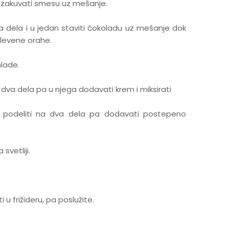
a zakuvati smesu uz mešanje.
va dela i u jedan staviti čokoladu uz mešanje dok
mlevene orahe.
lade.
 dva dela pa u njega dodavati krem i miksirati
ega podeliti na dva dela pa dodavati postepeno
svetliji.
 u frižideru, pa poslužite.