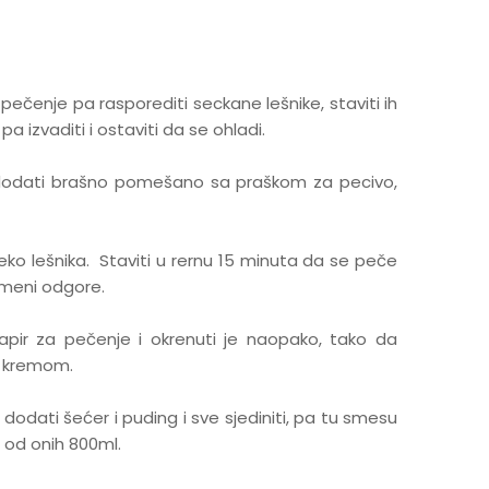
pečenje pa rasporediti seckane lešnike, staviti ih
a izvaditi i ostaviti da se ohladi.
dodati brašno pomešano sa praškom za pecivo,
reko lešnika. Staviti u rernu 15 minuta da se peče
umeni odgore.
papir za pečenje i okrenuti je naopako, tako da
a kremom.
ati šećer i puding i sve sjediniti, pa tu smesu
 od onih 800ml.