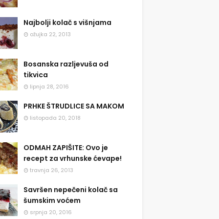
Najbolji kolač s višnjama
ožujka 22, 2013
Bosanska razljevuša od
tikvica
lipnja 28, 2016
PRHKE ŠTRUDLICE SA MAKOM
listopada 20, 2018
ODMAH ZAPIŠITE: Ovo je
recept za vrhunske ćevape!
travnja 26, 2013
Savršen nepečeni kolač sa
šumskim voćem
srpnja 20, 2016