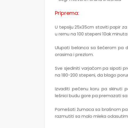
Priprema:
U tepsiju 25x35cm staviti papir za 
u rernu na 100 stepeni 10ak minuta p
Ulupati belanca sa šećerom pa 
orasima i prezlom.
Sve sjediniti varjačom pa sipati p
na 180-200 stepeni, da blago por
Izvaditi pečenu koru pa skinuti 
lešnici budu gore pa premazati s
Pomešati žumaca sa brašnom pa dod
razmutiti sa malo mleka odasutim