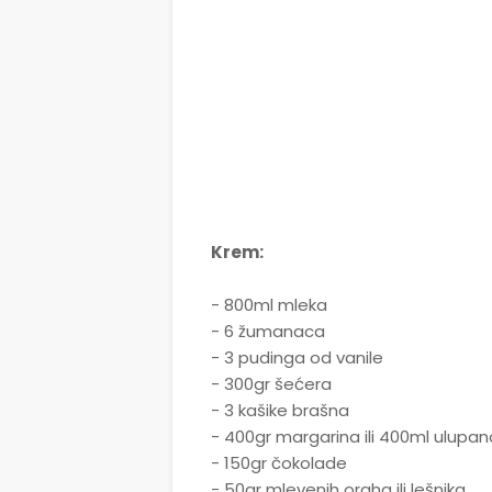
Krem:
- 800ml mleka
- 6 žumanaca
- 3 pudinga od vanile
- 300gr šećera
- 3 kašike brašna
- 400gr margarina ili 400ml ulupa
- 150gr čokolade
- 50gr mlevenih oraha ili lešnika