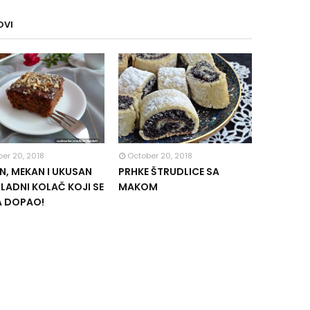
OVI
er 20, 2018
October 20, 2018
, MEKAN I UKUSAN
PRHKE ŠTRUDLICE SA
ADNI KOLAČ KOJI SE
MAKOM
A DOPAO!