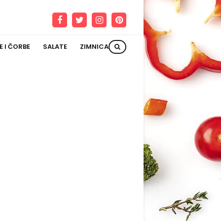
E I ČORBE
SALATE
ZIMNICA