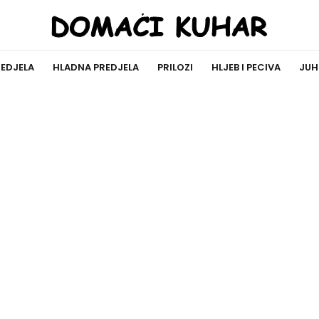
REDJELA
HLADNA PREDJELA
PRILOZI
HLJEB I PECIVA
JUH