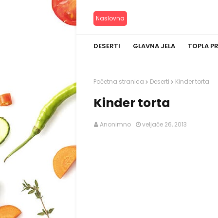
Naslovna
DESERTI
GLAVNA JELA
TOPLA P
Početna stranica
Deserti
Kinder torta
Kinder torta
Anonimno
veljače 26, 2013