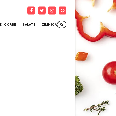
E I ČORBE
SALATE
ZIMNICA