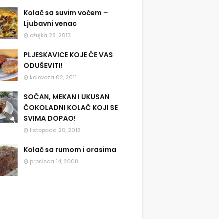
Kolač sa suvim voćem –
Ljubavni venac
ožujka 28, 2013
PLJESKAVICE KOJE ĆE VAS
ODUŠEVITI!
kolovoza 02, 2011
SOČAN, MEKAN I UKUSAN
ČOKOLADNI KOLAČ KOJI SE
SVIMA DOPAO!
listopada 20, 2018
Kolač sa rumom i orasima
prosinca 14, 2008