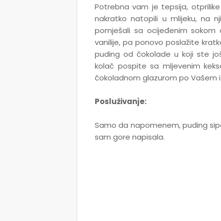
Potrebna vam je tepsija, otprilik
nakratko natopili u mlijeku, na 
pomješali sa ocijeđenim sokom o
vanilije, pa ponovo poslažite krat
puding od čokolade u koji ste još
kolač pospite sa mljevenim keks
čokoladnom glazurom po Vašem i
Posluživanje:
Samo da napomenem, puding sipaj
sam gore napisala.