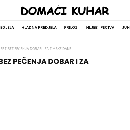
REDJELA
HLADNA PREDJELA
PRILOZI
HLJEB I PECIVA
JUH
SERT BEZ PEČENJA DOBAR I ZA ZIMSKE DANE
 BEZ PEČENJA DOBAR I ZA