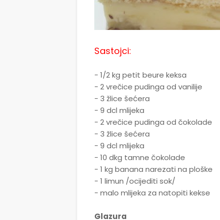
Sastojci:
- 1/2 kg petit beure keksa
- 2 vrečice pudinga od vanilije
- 3 žlice šećera
- 9 dcl mlijeka
- 2 vrečice pudinga od čokolade
- 3 žlice šećera
- 9 dcl mlijeka
- 10 dkg tamne čokolade
- 1 kg banana narezati na ploške
- 1 limun /ocijediti sok/
- malo mlijeka za natopiti kekse
Glazura