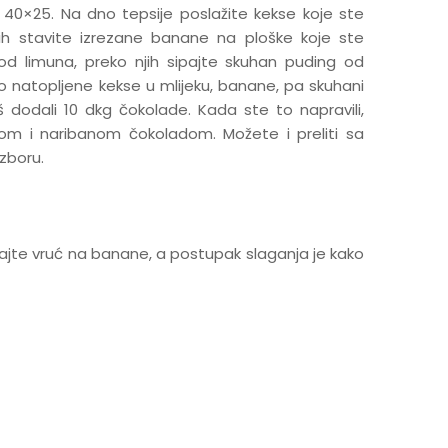
e 40×25. Na dno tepsije poslažite kekse koje ste
njih stavite izrezane banane na ploške koje ste
d limuna, preko njih sipajte skuhan puding od
ko natopljene kekse u mlijeku, banane, pa skuhani
 dodali 10 dkg čokolade. Kada ste to napravili,
om i naribanom čokoladom. Možete i preliti sa
zboru.
te vruć na banane, a postupak slaganja je kako