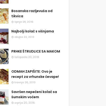
Bosanska razljevuša od
tikvica
lipnja 28, 2016
Najbolji kolač s višnjama
ožujka 22, 2013
PRHKE ŠTRUDLICE SA MAKOM
listopada 20, 2018
ODMAH ZAPIŠITE: Ovo je
recept za vrhunske ćevape!
travnja 26, 2013
Savršen nepečeni kolač sa
šumskim voćem
srpnja 20, 2016