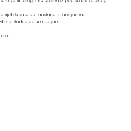
om (onih drugih 50 grama iz popisa sastojaka!),
nijeti kremu od maslaca ili margarina.
taviti na hladno da se stegne.
1 cm.