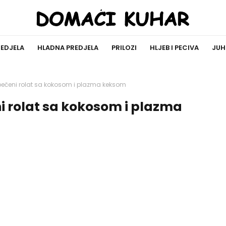
REDJELA
HLADNA PREDJELA
PRILOZI
HLJEB I PECIVA
JUH
epečeni rolat sa kokosom i plazma keksom
ni rolat sa kokosom i plazma