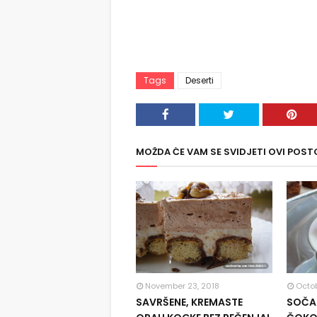
Tags
Deserti
MOŽDA ĆE VAM SE SVIDJETI OVI POST
November 23, 2018
Octob
SAVRŠENE, KREMASTE
SOČAN