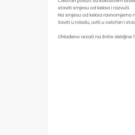
Celofan posuti sa kokosovim brašn
staviti smjesu od keksa i razvući.
Na smjesu od keksa ravnomjerno na
Saviti u roladu, uviti u celofan i s
Ohlađeno rezati na šnite debljine 