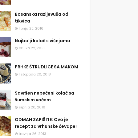
Bosanska razljevuša od
tikvica
lipnja 28, 2016
Najbolji kolač s višnjama
ožujka 22, 2013
PRHKE ŠTRUDLICE SA MAKOM
listopada 20, 2018
Savršen nepečeni kolač sa
šumskim voćem
srpnja 20, 2016
ODMAH ZAPIŠITE: Ovo je
recept za vrhunske ćevape!
travnja 26, 2013