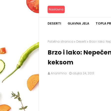
Naslovna
DESERTI
GLAVNA JELA
TOPLA P
Početna stranica
Deserti
Brzo i lako: N
Brzo i lako: Nepeče
keksom
Anonimno
ožujka 24, 2013