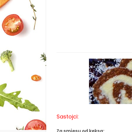
Sastojci:
Za smjesu od keksa: