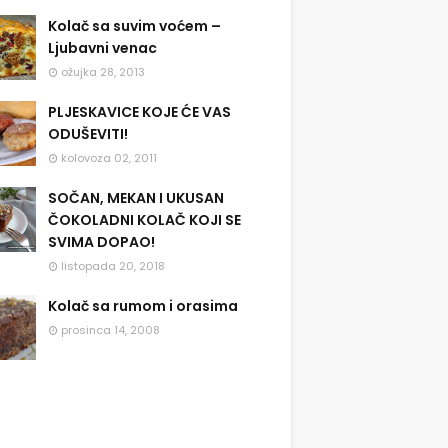
Kolač sa suvim voćem –
Ljubavni venac
ožujka 28, 2013
PLJESKAVICE KOJE ĆE VAS
ODUŠEVITI!
kolovoza 02, 2011
SOČAN, MEKAN I UKUSAN
ČOKOLADNI KOLAČ KOJI SE
SVIMA DOPAO!
listopada 20, 2018
Kolač sa rumom i orasima
prosinca 14, 2008