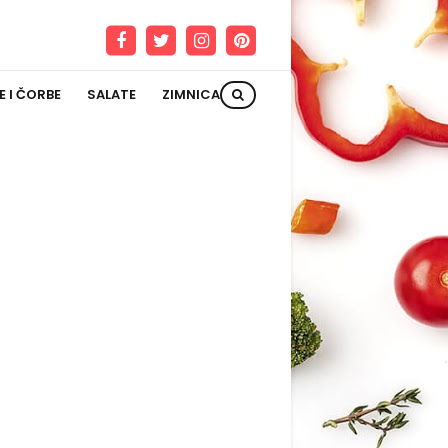
E I ČORBE
SALATE
ZIMNICA