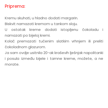
Priprema:
Kremu skuhati, u hladno dodati margarin.
Biskvit namazati kremom u tankom sloju.
U ostatak kreme dodati istopljenu čokoladu i
namazati po bijeloj kremi.
Kolač premazati tučenim slatkim vrhnjem ili preliti
čokoladnom glazurom.
Ja sam ovdje usitnila 20-ak kraševih lješnjak napolitanki
i posula između bijele i tamne kreme, možete, a ne
morate.