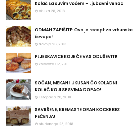
Kolač sa suvim voćem – Ljubavni venac
ožujka 28, 2013
ODMAH ZAPIŠITE: Ovo je recept za vrhunske
ćevape!
travnja 26, 2013
PLJESKAVICE KOJE ĆE VAS ODUŠEVITI!
kolovoza 02, 2011
SOČAN, MEKAN I UKUSAN ČOKOLADNI
KOLAČ KOJI SE SVIMA DOPAO!
listopada 20, 2018
SAVRŠENE, KREMASTE ORAH KOCKE BEZ
PEČENJA!
studenoga 23, 2018