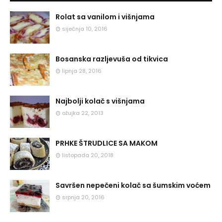
Rolat sa vanilom i višnjama
siječnja 10, 2016
Bosanska razljevuša od tikvica
lipnja 28, 2016
Najbolji kolač s višnjama
ožujka 22, 2013
PRHKE ŠTRUDLICE SA MAKOM
listopada 20, 2018
Savršen nepečeni kolač sa šumskim voćem
srpnja 20, 2016