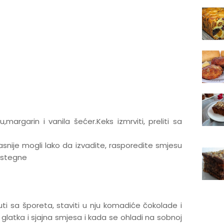
,margarin i vanila šećer.Keks izmrviti, preliti sa
kasnije mogli lako da izvadite, rasporedite smjesu
e stegne
nuti sa šporeta, staviti u nju komadiće čokolade i
 glatka i sjajna smjesa i kada se ohladi na sobnoj