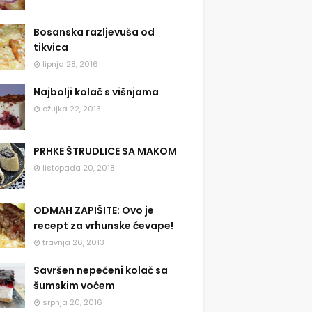
Bosanska razljevuša od
tikvica
lipnja 28, 2016
Najbolji kolač s višnjama
ožujka 22, 2013
PRHKE ŠTRUDLICE SA MAKOM
listopada 20, 2018
ODMAH ZAPIŠITE: Ovo je
recept za vrhunske ćevape!
travnja 26, 2013
Savršen nepečeni kolač sa
šumskim voćem
srpnja 20, 2016