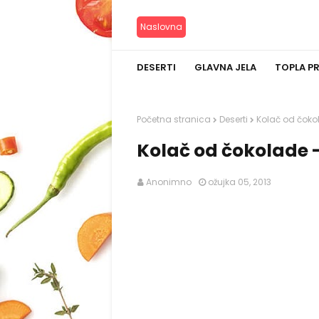
Naslovna
DESERTI
GLAVNA JELA
TOPLA P
Početna stranica
Deserti
Kolač od čoko
Kolač od čokolade -
Anonimno
ožujka 05, 2013