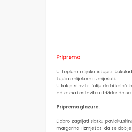
Priprema:
U toplom mlijeku istopiti čokoladu
toplim mlijekom i izmiješati.
U kalup stavite foliju da bi kolač 
od keksa i ostavite u frižider da s
Priprema glazure:
Dobro zagrijati slatku pavlaku,ski
margarina i izmješati da se dobije