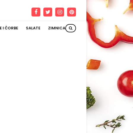
E I ČORBE
SALATE
ZIMNICA