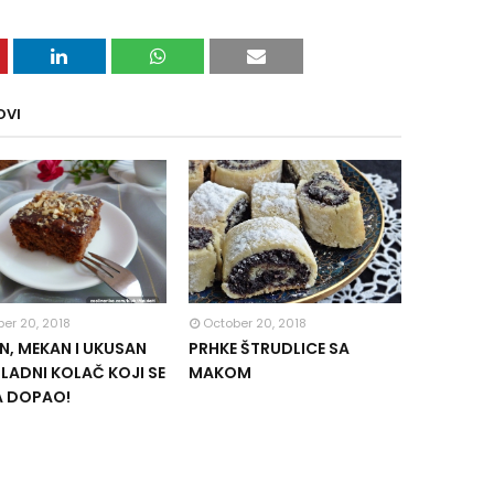
OVI
er 20, 2018
October 20, 2018
, MEKAN I UKUSAN
PRHKE ŠTRUDLICE SA
ADNI KOLAČ KOJI SE
MAKOM
A DOPAO!