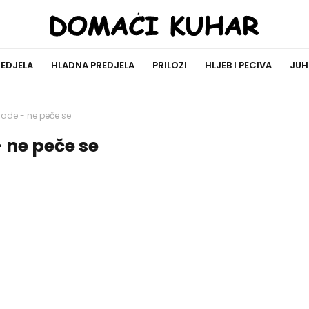
REDJELA
HLADNA PREDJELA
PRILOZI
HLJEB I PECIVA
JUH
lade - ne peče se
 ne peče se