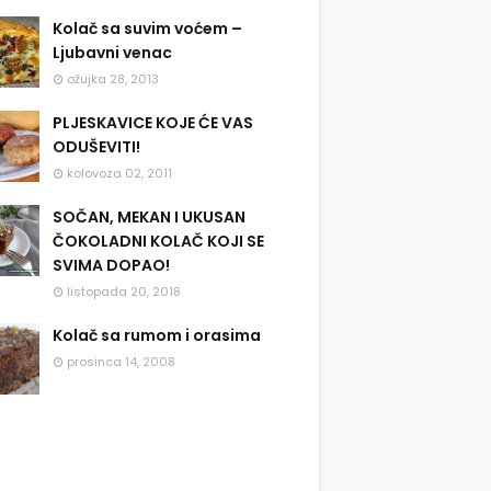
Kolač sa suvim voćem –
Ljubavni venac
ožujka 28, 2013
PLJESKAVICE KOJE ĆE VAS
ODUŠEVITI!
kolovoza 02, 2011
SOČAN, MEKAN I UKUSAN
ČOKOLADNI KOLAČ KOJI SE
SVIMA DOPAO!
listopada 20, 2018
Kolač sa rumom i orasima
prosinca 14, 2008