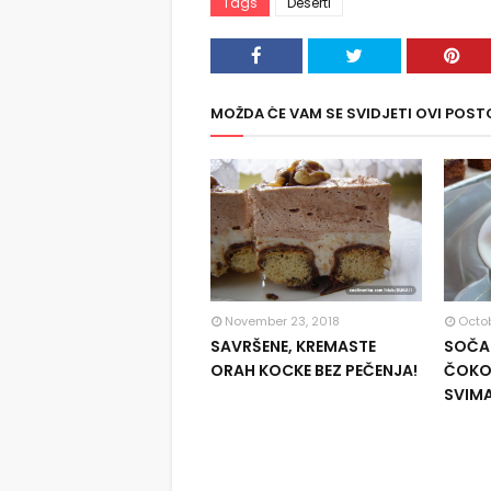
Tags
Deserti
MOŽDA ĆE VAM SE SVIDJETI OVI POST
November 23, 2018
Octob
SAVRŠENE, KREMASTE
SOČAN
ORAH KOCKE BEZ PEČENJA!
ČOKOL
SVIM