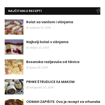
NAJČITANIJI RECEPTI
Rolat sa vanilom i višnjama
siječnja 10, 2016
Najbolji kolač s višnjama
ožujka 22, 2013
Bosanska razljevuša od tikvica
lipnja 28, 2016
PRHKE ŠTRUDLICE SA MAKOM
listopada 20, 2018
ODMAH ZAPIŠITE: Ovo je recept za vrhunske