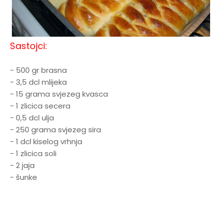
Sastojci:
- 500 gr brasna
- 3,5 dcl mlijeka
- 15 grama svjezeg kvasca
- 1 zlicica secera
- 0,5 dcl ulja
- 250 grama svjezeg sira
- 1 dcl kiselog vrhnja
- 1 zlicica soli
- 2 jaja
- šunke