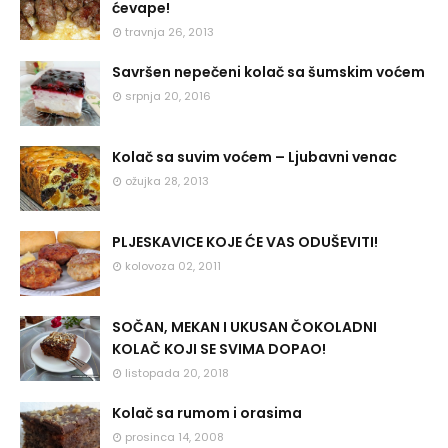
ćevape!
travnja 26, 2013
Savršen nepečeni kolač sa šumskim voćem
srpnja 20, 2016
Kolač sa suvim voćem – Ljubavni venac
ožujka 28, 2013
PLJESKAVICE KOJE ĆE VAS ODUŠEVITI!
kolovoza 02, 2011
SOČAN, MEKAN I UKUSAN ČOKOLADNI
KOLAČ KOJI SE SVIMA DOPAO!
listopada 20, 2018
Kolač sa rumom i orasima
prosinca 14, 2008