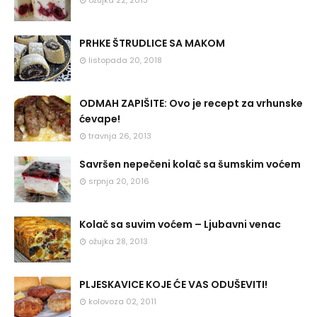
PRHKE ŠTRUDLICE SA MAKOM
listopada 20, 2018
ODMAH ZAPIŠITE: Ovo je recept za vrhunske
ćevape!
travnja 26, 2013
Savršen nepečeni kolač sa šumskim voćem
srpnja 20, 2016
Kolač sa suvim voćem – Ljubavni venac
ožujka 28, 2013
PLJESKAVICE KOJE ĆE VAS ODUŠEVITI!
kolovoza 02, 2011