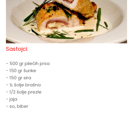
Sastojci:
- 500 gr pilećih prsa
- 150 gr šunke
- 150 gr sira
- ½ šolje brašna
- 1/2 šolje prezle
- jaja
- so, biber