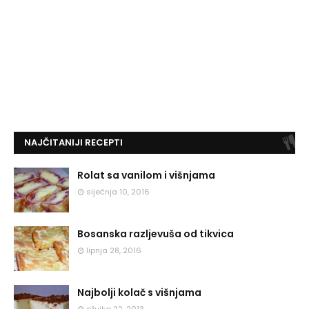
NAJČITANIJI RECEPTI
Rolat sa vanilom i višnjama
siječnja 10, 2016
Bosanska razljevuša od tikvica
lipnja 28, 2016
Najbolji kolač s višnjama
ožujka 22, 2013