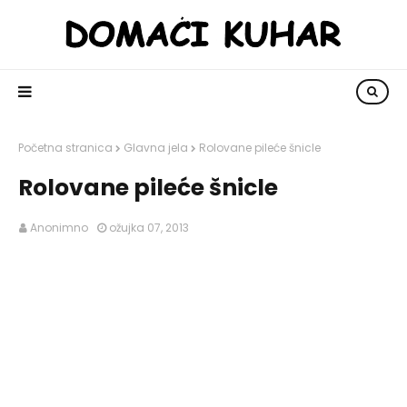
Početna stranica
Glavna jela
Rolovane pileće šnicle
Rolovane pileće šnicle
Anonimno
ožujka 07, 2013