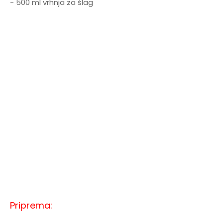
- 500 ml vrhnja za šlag
Priprema: