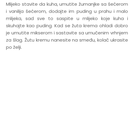
Mlijeko stavite da kuha, umutite žumanjke sa šećerom
i vanilija šećerom, dodajte im puding u prahu i malo
mlijeka, sad sve to saspite u mlijeko koje kuha i
skuhajte kao puding. Kad se žuta krema ohladi dobro
je umutite mikserom i sastavite sa umučenim vrhnjem
za šlag. Žutu kremu nanesite na smeđu, kolač ukrasite
po želji.