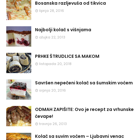
Bosanska razljevuša od tikvica
lipnja 28, 2016
Najbolji kolač s višnjama
ožujka 22, 2013
PRHKE ŠTRUDLICE SA MAKOM
listopada 20, 2018
Savršen nepečeni kolač sa šumskim voćem
srpnja 20, 2016
ODMAH ZAPIŠITE: Ovo je recept za vrhunske
ćevape!
travnja 26, 2013
Kolač sa suvim voćem – Ljubavni venac