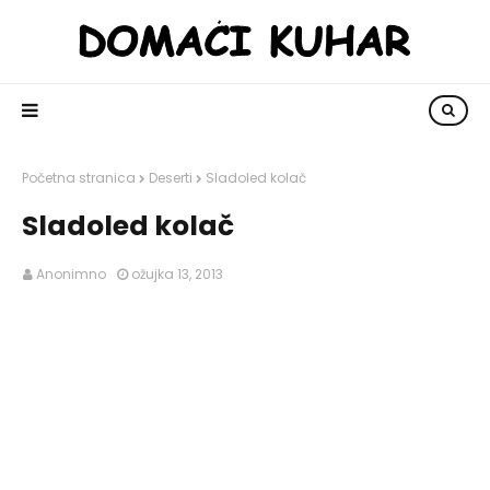
Početna stranica
Deserti
Sladoled kolač
Sladoled kolač
Anonimno
ožujka 13, 2013