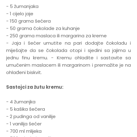
- 5 žumanjaka
- 1 cijelo jaje
- 150 grama šećera
- 50 grama čokolade za kuhanje
- 250 grama maslaca ili margarina za kreme
- Jaja i šećer umutite na pari dodajte čokoladu i
miješajte da se čokolada otopi i sjedini sa jajima u
jednu finu kremu. - Kremu ohladite i sastavite sa
umučenim maslacem ili margarinom i premažite je na
ohlađeni biskvit.
Sastojci za žutu kremu:
- 4 žumanjka
- 5 kašika šećera
- 2 pudinga od vanilije
- 1 vanilija šećer
- 700 ml mlijeka