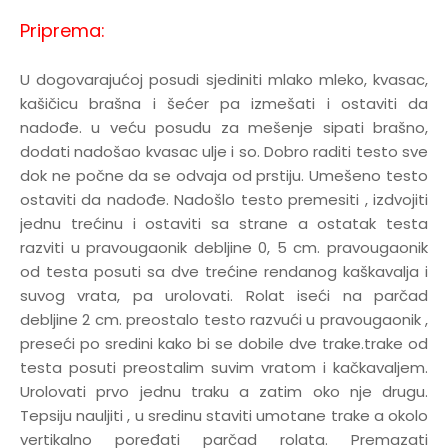
Priprema:
U dogovarajućoj posudi sjediniti mlako mleko, kvasac,
kašičicu brašna i šećer pa izmešati i ostaviti da
nadođe. u veću posudu za mešenje sipati brašno,
dodati nadošao kvasac ulje i so. Dobro raditi testo sve
dok ne počne da se odvaja od prstiju. Umešeno testo
ostaviti da nadođe. Nadošlo testo premesiti , izdvojiti
jednu trećinu i ostaviti sa strane a ostatak testa
razviti u pravougaonik debljine 0, 5 cm. pravougaonik
od testa posuti sa dve trećine rendanog kaškavalja i
suvog vrata, pa urolovati. Rolat iseći na parčad
debljine 2 cm. preostalo testo razvući u pravougaonik ,
preseći po sredini kako bi se dobile dve trake.trake od
testa posuti preostalim suvim vratom i kačkavaljem.
Urolovati prvo jednu traku a zatim oko nje drugu.
Tepsiju nauljiti , u sredinu staviti umotane trake a okolo
vertikalno poređati parčad rolata. Premazati