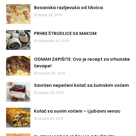
Bosanska razljevuša od tikvica
lipnja 28, 2016
PRHKE ŠTRUDLICE SA MAKOM
listopada 20, 2018
ODMAH ZAPIŠITE: Ovo je recept za vrhunske
ćevape!
travnja 26, 2013
Savršen nepečeni kolač sa šumskim voćem
srpnja 20, 2016
Kolač sa suvim voćem – Ljubavni venac
ožujka 28, 2013