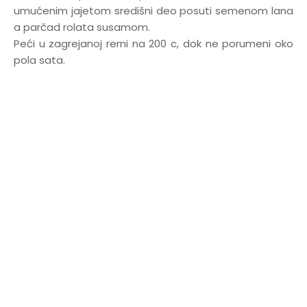
umućenim jajetom središni deo posuti semenom lana
a parčad rolata susamom.
Peći u zagrejanoj rerni na 200 c, dok ne porumeni oko
pola sata.