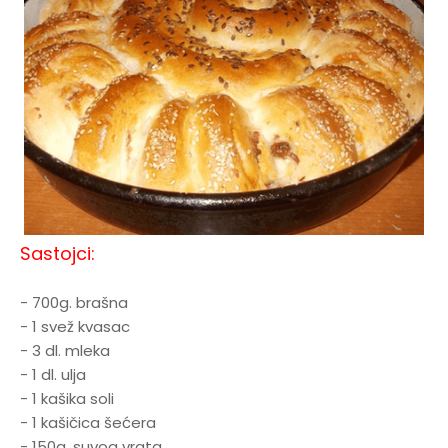
Sastojci:
- 700g. brašna
- 1 svež kvasac
- 3 dl. mleka
- 1 dl. ulja
- 1 kašika soli
- 1 kašičica šećera
- 150g. suvog vrata