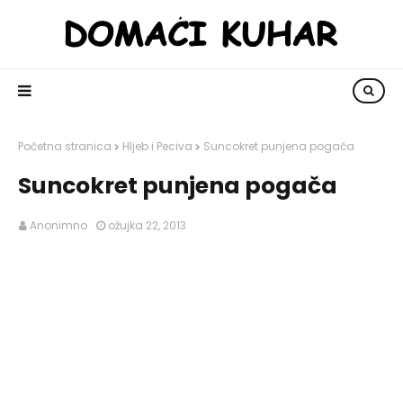
Početna stranica
Hljeb i Peciva
Suncokret punjena pogača
Suncokret punjena pogača
Anonimno
ožujka 22, 2013