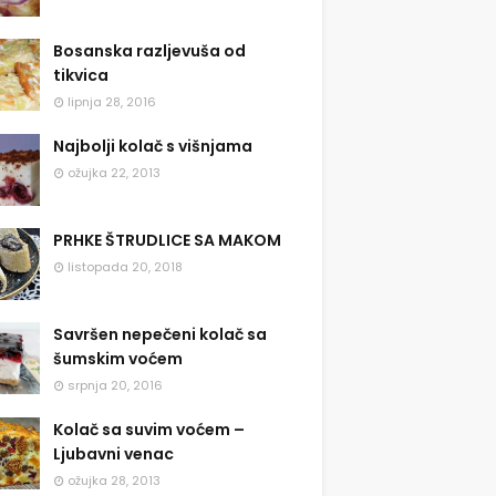
Bosanska razljevuša od
tikvica
lipnja 28, 2016
Najbolji kolač s višnjama
ožujka 22, 2013
PRHKE ŠTRUDLICE SA MAKOM
listopada 20, 2018
Savršen nepečeni kolač sa
šumskim voćem
srpnja 20, 2016
Kolač sa suvim voćem –
Ljubavni venac
ožujka 28, 2013