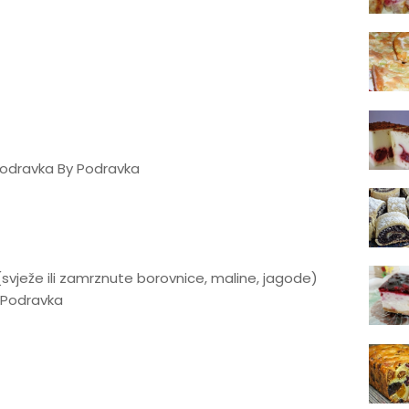
Podravka By Podravka
vježe ili zamrznute borovnice, maline, jagode)
y Podravka