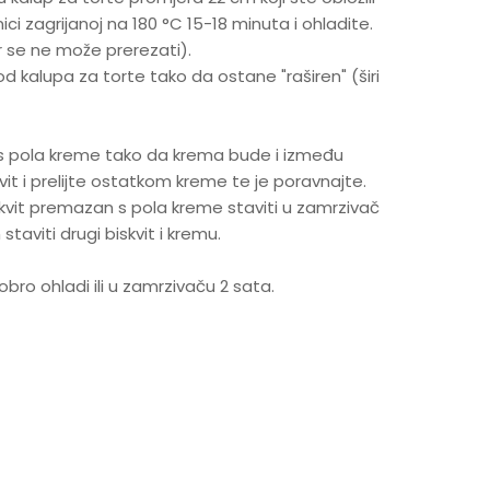
i zagrijanoj na 180 °C 15-18 minuta i ohladite.
r se ne može prerezati).
d kalupa za torte tako da ostane "raširen" (širi
te s pola kreme tako da krema bude i između
skvit i prelijte ostatkom kreme te je poravnajte.
vit premazan s pola kreme staviti u zamrzivač
taviti drugi biskvit i kremu.
bro ohladi ili u zamrzivaču 2 sata.