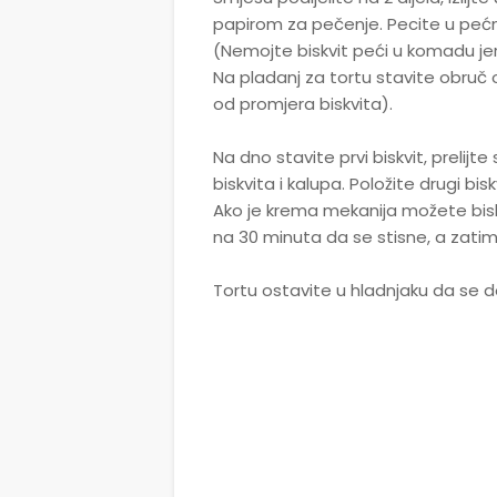
papirom za pečenje. Pecite u pećnic
(Nemojte biskvit peći u komadu je
Na pladanj za tortu stavite obruč o
od promjera biskvita).
Na dno stavite prvi biskvit, prelij
biskvita i kalupa. Položite drugi bi
Ako je krema mekanija možete bisk
na 30 minuta da se stisne, a zatim s
Tortu ostavite u hladnjaku da se do