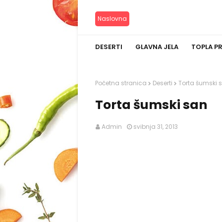
Naslovna
DESERTI
GLAVNA JELA
TOPLA P
Početna stranica
Deserti
Torta šumski 
Torta šumski san
Admin
svibnja 31, 2013