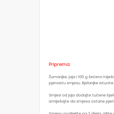
Priprema:
Žumanjke, jaja i 100 g šećera mije
pjenastu smjesu. Bjelanjke istucite 
Smjesi od jaja dodajte tučene bje
izmiješajte da smjesa ostane pjen
Smjesu podijelite na 2 dijela, izlijt