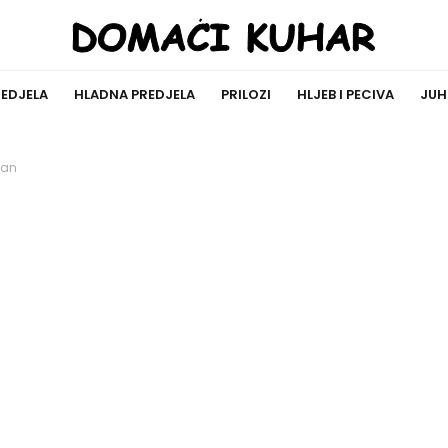
REDJELA
HLADNA PREDJELA
PRILOZI
HLJEB I PECIVA
JUH
san