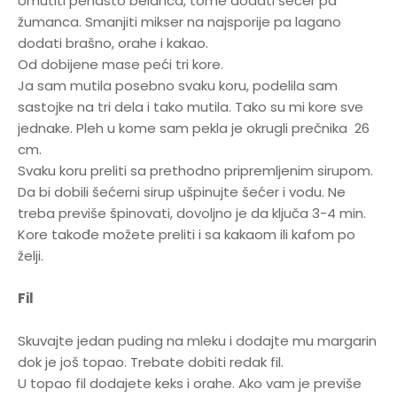
Umutiti penasto belanca, tome dodati šećer pa
žumanca. Smanjiti mikser na najsporije pa lagano
dodati brašno, orahe i kakao.
Od dobijene mase peći tri kore.
Ja sam mutila posebno svaku koru, podelila sam
sastojke na tri dela i tako mutila. Tako su mi kore sve
jednake. Pleh u kome sam pekla je okrugli prečnika 26
cm.
Svaku koru preliti sa prethodno pripremljenim sirupom.
Da bi dobili šećerni sirup ušpinujte šećer i vodu. Ne
treba previše špinovati, dovoljno je da ključa 3-4 min.
Kore takođe možete preliti i sa kakaom ili kafom po
želji.
Fil
Skuvajte jedan puding na mleku i dodajte mu margarin
dok je još topao. Trebate dobiti redak fil.
U topao fil dodajete keks i orahe. Ako vam je previše