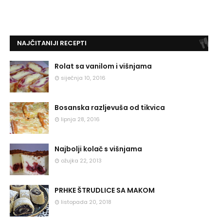
NAJČITANIJI RECEPTI
Rolat sa vanilom i višnjama
siječnja 10, 2016
Bosanska razljevuša od tikvica
lipnja 28, 2016
Najbolji kolač s višnjama
ožujka 22, 2013
PRHKE ŠTRUDLICE SA MAKOM
listopada 20, 2018