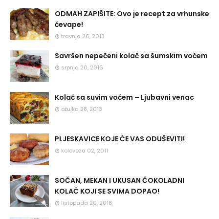
ODMAH ZAPIŠITE: Ovo je recept za vrhunske
ćevape!
travnja 26, 2013
Savršen nepečeni kolač sa šumskim voćem
srpnja 20, 2016
Kolač sa suvim voćem – Ljubavni venac
ožujka 28, 2013
PLJESKAVICE KOJE ĆE VAS ODUŠEVITI!
kolovoza 02, 2011
SOČAN, MEKAN I UKUSAN ČOKOLADNI
KOLAČ KOJI SE SVIMA DOPAO!
listopada 20, 2018