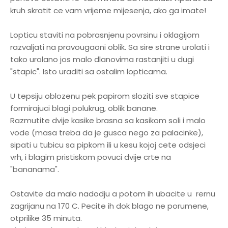
kruh skratit ce vam vrijeme mijesenja, ako ga imate!
Lopticu staviti na pobrasnjenu povrsinu i oklagijom
razvaljati na pravougaoni oblik. Sa sire strane urolati i
tako urolano jos malo dlanovima rastanjiti u dugi
"stapic". Isto uraditi sa ostalim lopticama.
U tepsiju oblozenu pek papirom sloziti sve stapice
formirajuci blagi polukrug, oblik banane.
Razmutite dvije kasike brasna sa kasikom soli i malo
vode (masa treba da je gusca nego za palacinke),
sipati u tubicu sa pipkom ili u kesu kojoj cete odsjeci
vrh, i blagim pristiskom povuci dvije crte na
"bananama".
Ostavite da malo nadodju a potom ih ubacite u rernu
zagrijanu na 170 C. Pecite ih dok blago ne porumene,
otprilike 35 minuta.