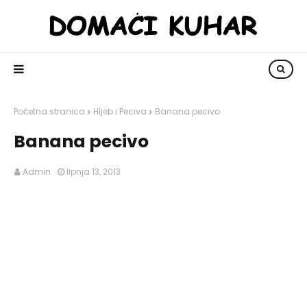
Početna stranica
Hljeb i Peciva
Banana pecivo
Banana pecivo
Admin
lipnja 13, 2013