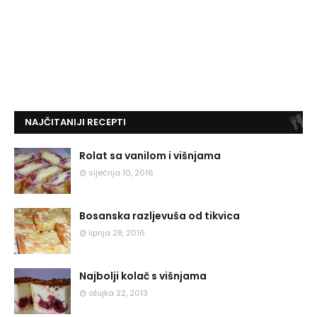
NAJČITANIJI RECEPTI
Rolat sa vanilom i višnjama
siječnja 10, 2016
Bosanska razljevuša od tikvica
lipnja 28, 2016
Najbolji kolač s višnjama
ožujka 22, 2013