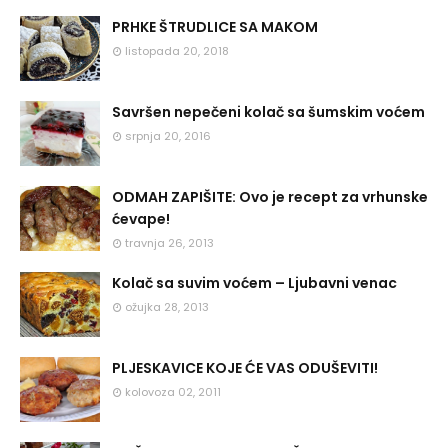
PRHKE ŠTRUDLICE SA MAKOM
listopada 20, 2018
Savršen nepečeni kolač sa šumskim voćem
srpnja 20, 2016
ODMAH ZAPIŠITE: Ovo je recept za vrhunske
ćevape!
travnja 26, 2013
Kolač sa suvim voćem – Ljubavni venac
ožujka 28, 2013
PLJESKAVICE KOJE ĆE VAS ODUŠEVITI!
kolovoza 02, 2011