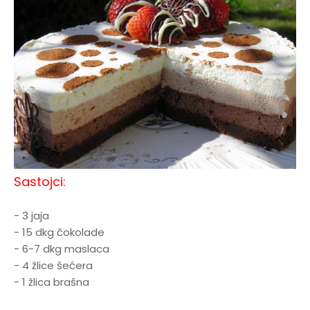
Sastojci:
- 3 jaja
- 15 dkg čokolade
- 6-7 dkg maslaca
- 4 žlice šećera
- 1 žlica brašna