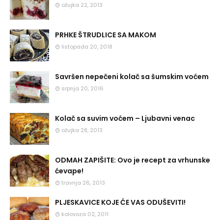
ožujka 22, 2013
PRHKE ŠTRUDLICE SA MAKOM
listopada 20, 2018
Savršen nepečeni kolač sa šumskim voćem
srpnja 20, 2016
Kolač sa suvim voćem – Ljubavni venac
ožujka 28, 2013
ODMAH ZAPIŠITE: Ovo je recept za vrhunske
ćevape!
travnja 26, 2013
PLJESKAVICE KOJE ĆE VAS ODUŠEVITI!
kolovoza 02, 2011