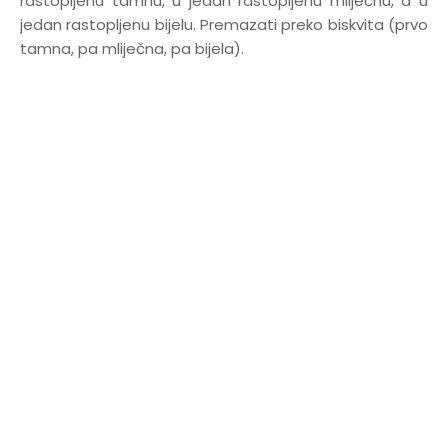
rastopljenu tamnu, u jedan rastopljenu mliječnu, a u
jedan rastopljenu bijelu. Premazati preko biskvita (prvo
tamna, pa mliječna, pa bijela).