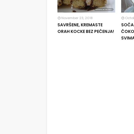
November 23, 2018
Octob
SAVRŠENE, KREMASTE
SOČAN
ORAH KOCKE BEZ PEČENJA!
ČOKOL
SVIM