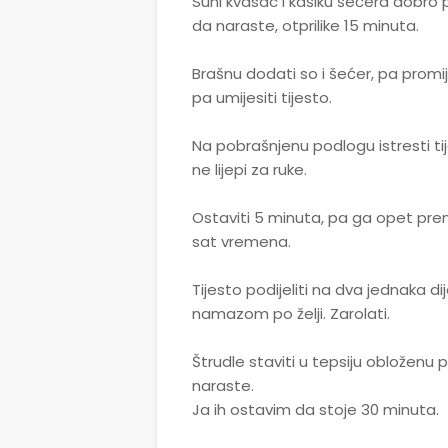
Suhi kvasac i kašiku šećera dobro 
da naraste, otprilike 15 minuta.
Brašnu dodati so i šećer, pa promij
pa umijesiti tijesto.
Na pobrašnjenu podlogu istresti tij
ne lijepi za ruke.
Ostaviti 5 minuta, pa ga opet premi
sat vremena.
Tijesto podijeliti na dva jednaka di
namazom po želji. Zarolati.
Štrudle staviti u tepsiju obloženu 
naraste.
Ja ih ostavim da stoje 30 minuta.