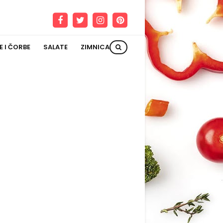
E I ČORBE
SALATE
ZIMNICA