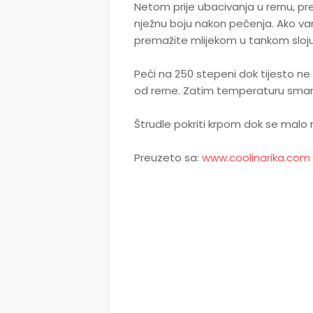
Netom prije ubacivanja u rernu, p
nježnu boju nakon pečenja. Ako va
premažite mlijekom u tankom sloju
Peći na 250 stepeni dok tijesto ne
od rerne. Zatim temperaturu smanji
Štrudle pokriti krpom dok se malo n
Preuzeto sa:
www.coolinarika.com