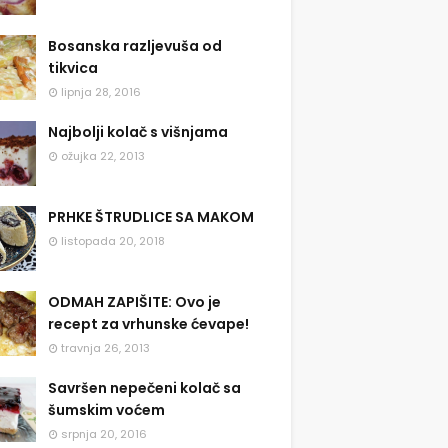
Bosanska razljevuša od
tikvica
lipnja 28, 2016
Najbolji kolač s višnjama
ožujka 22, 2013
PRHKE ŠTRUDLICE SA MAKOM
listopada 20, 2018
ODMAH ZAPIŠITE: Ovo je
recept za vrhunske ćevape!
travnja 26, 2013
Savršen nepečeni kolač sa
šumskim voćem
srpnja 20, 2016