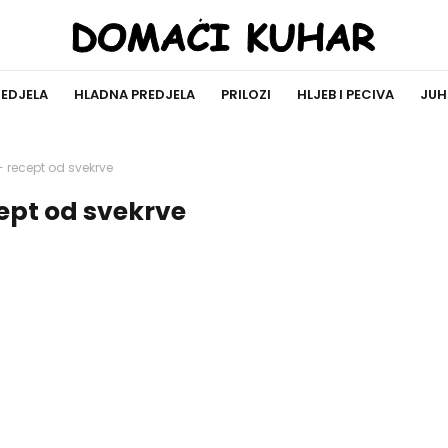
REDJELA
HLADNA PREDJELA
PRILOZI
HLJEB I PECIVA
JUH
 - recept od svekrve
cept od svekrve