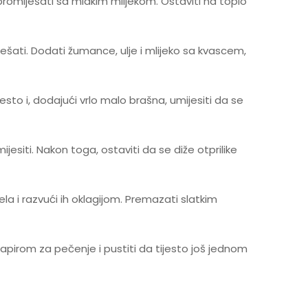
promiješati sa mlakim mlijekom. Ostaviti na toplo
ešati. Dodati žumance, ulje i mlijeko sa kvascem,
esto i, dodajući vrlo malo brašna, umijesiti da se
jesiti. Nakon toga, ostaviti da se diže otprilike
jela i razvući ih oklagijom. Premazati slatkim
papirom za pečenje i pustiti da tijesto još jednom