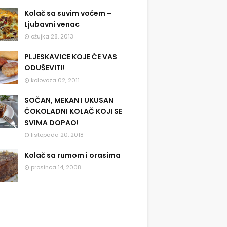
Kolač sa suvim voćem –
Ljubavni venac
ožujka 28, 2013
PLJESKAVICE KOJE ĆE VAS
ODUŠEVITI!
kolovoza 02, 2011
SOČAN, MEKAN I UKUSAN
ČOKOLADNI KOLAČ KOJI SE
SVIMA DOPAO!
listopada 20, 2018
Kolač sa rumom i orasima
prosinca 14, 2008