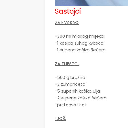
Sastojci
ZA KVASAC:
-300 ml mlakog mlijeka
-1 kesica suhog kvasca
-1 supena kašika šećera
ZA TIJESTO:
-500 g brašna
-3 žumanceta
-5 supenih kašika ulja
-2 supene kašike šećera
-prstohvat soli
I JOŠ: