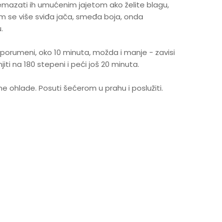
remazati ih umućenim jajetom ako želite blagu,
m se više sviđa jača, smeđa boja, onda
.
 porumeni, oko 10 minuta, možda i manje - zavisi
ti na 180 stepeni i peći još 20 minuta.
e ohlade. Posuti šećerom u prahu i poslužiti.