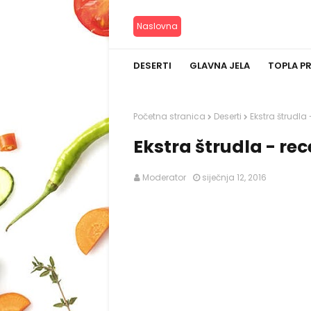
Naslovna
DESERTI
GLAVNA JELA
TOPLA P
Početna stranica
Deserti
Ekstra štrudla
Ekstra štrudla - re
Moderator
siječnja 12, 2016