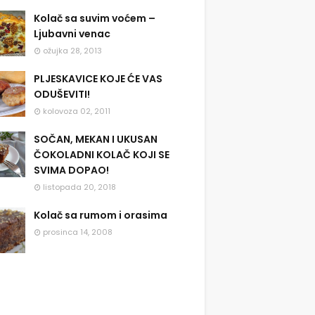
Kolač sa suvim voćem –
Ljubavni venac
ožujka 28, 2013
PLJESKAVICE KOJE ĆE VAS
ODUŠEVITI!
kolovoza 02, 2011
SOČAN, MEKAN I UKUSAN
ČOKOLADNI KOLAČ KOJI SE
SVIMA DOPAO!
listopada 20, 2018
Kolač sa rumom i orasima
prosinca 14, 2008