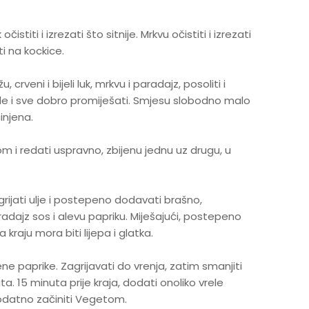
k očistiti i izrezati što sitnije. Mrkvu očistiti i izrezati
ti na kockice.
crveni i bijeli luk, mrkvu i paradajz, posoliti i
ode i sve dobro promiješati. Smjesu slobodno malo
činjena.
 i redati uspravno, zbijenu jednu uz drugu, u
grijati ulje i postepeno dodavati brašno,
adajz sos i alevu papriku. Miješajući, postepeno
 kraju mora biti lijepa i glatka.
e paprike. Zagrijavati do vrenja, zatim smanjiti
ta. 15 minuta prije kraja, dodati onoliko vrele
 dodatno začiniti Vegetom.