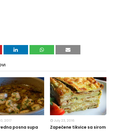
OVI
10, 2017
July 23, 2016
redna posna supa
Zapečene tikvice sa sirom