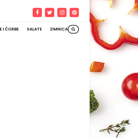
E I ČORBE
SALATE
ZIMNICA