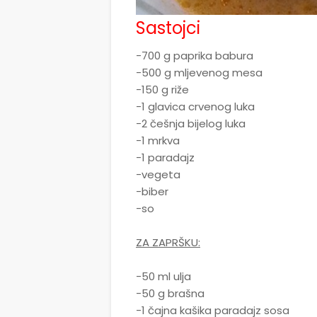
Sastojci
-700 g paprika babura
-500 g mljevenog mesa
-150 g riže
-1 glavica crvenog luka
-2 češnja bijelog luka
-1 mrkva
-1 paradajz
-vegeta
-biber
-so
ZA ZAPRŠKU:
-50 ml ulja
-50 g brašna
-1 čajna kašika paradajz sosa