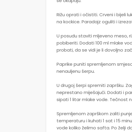
se okapaju.
Rižu oprati i očistiti. Crveni i bijeli lu
na kockice. Paradajz oguliti i izreza
U posudu staviti mljeveno meso, rižu, 
pobiberiti. Dodati 100 ml mlake v
probati, da se vidi je li dovoljno za
Paprike puniti spremljenom smjesom
nenauljenu šerpu.
U drugoj šerpi spremiti zapršku. Za
neprestano miješajući. Dodati i par
sipati 1 litar mlake vode. Tečnost na
Spremljenom zaprškom zaliti punjen
temperaturu i kuhati 1 sat i 15 minu
vode koliko želimo safta. Po želji