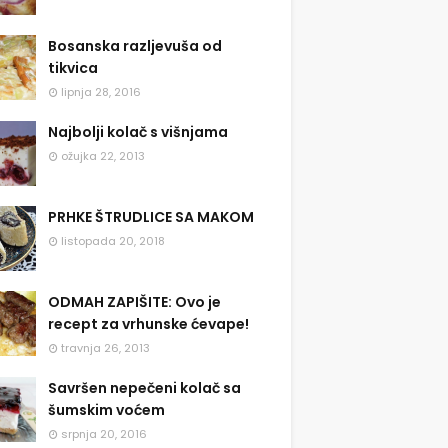
Bosanska razljevuša od
tikvica
lipnja 28, 2016
Najbolji kolač s višnjama
ožujka 22, 2013
PRHKE ŠTRUDLICE SA MAKOM
listopada 20, 2018
ODMAH ZAPIŠITE: Ovo je
recept za vrhunske ćevape!
travnja 26, 2013
Savršen nepečeni kolač sa
šumskim voćem
srpnja 20, 2016