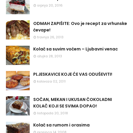
srpnja 20, 2016
ODMAH ZAPIŠITE: Ovo je recept za vrhunske
ćevape!
travnja 26, 2013
Kolač sa suvim voćem – Ljubavni venac
ožujka 28, 2013
PLJESKAVICE KOJE ĆE VAS ODUŠEVITI!
kolovoza 02, 2011
SOČAN, MEKAN I UKUSAN ČOKOLADNI
KOLAČ KOJI SE SVIMA DOPAO!
listopada 20, 2018
Kolač sa rumom i orasima
prosinca 14, 2008