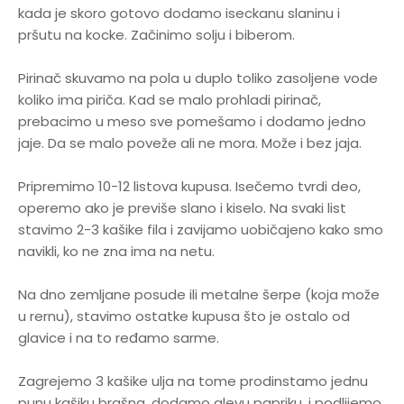
kada je skoro gotovo dodamo iseckanu slaninu i
pršutu na kocke. Začinimo solju i biberom.
Pirinač skuvamo na pola u duplo toliko zasoljene vode
koliko ima piriča. Kad se malo prohladi pirinač,
prebacimo u meso sve pomešamo i dodamo jedno
jaje. Da se malo poveže ali ne mora. Može i bez jaja.
Pripremimo 10-12 listova kupusa. Isečemo tvrdi deo,
operemo ako je previše slano i kiselo. Na svaki list
stavimo 2-3 kašike fila i zavijamo uobičajeno kako smo
navikli, ko ne zna ima na netu.
Na dno zemljane posude ili metalne šerpe (koja može
u rernu), stavimo ostatke kupusa što je ostalo od
glavice i na to ređamo sarme.
Zagrejemo 3 kašike ulja na tome prodinstamo jednu
punu kašiku brašna, dodamo alevu papriku, i podlijemo