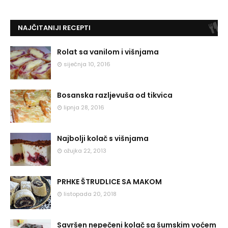
NAJČITANIJI RECEPTI
Rolat sa vanilom i višnjama
siječnja 10, 2016
Bosanska razljevuša od tikvica
lipnja 28, 2016
Najbolji kolač s višnjama
ožujka 22, 2013
PRHKE ŠTRUDLICE SA MAKOM
listopada 20, 2018
Savršen nepečeni kolač sa šumskim voćem