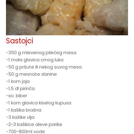
Sastojci
-350 g mlevenog pilećeg mesa
-1 mala glavica crnog luka
-50 g pršute ili nekog suvog mesa
-50 g mesnate slanine
-1 kom jaja
-1,5 dl pirinča
-so. biber
-1 kom glavica kiselog kupusa
-1 kašika brašna
-3 kašike ulja
-2-3 kašikice aleve parike
-700-800ml vode