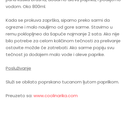
vodom. Oko 800ml.
Kada se prokuva zaprška, sipamo preko sarmi da
ogrezne i malo nauljimo od gore sarme. Stavimo u
rernu poklopljneo da šapuće najmanje 2 sata. Ako nije
bilo potrebe za celom količinom tečnosti za prelivanje
ostavite možde će zatrebati. Ako sarme popiju svu
tečnost ja dodajem malo vode i aleve paprike.
Posluživanje
Služi se obilato poprskano tucanom ljutom paprilkom.
Preuzeto sa:
www.coolinarika.com