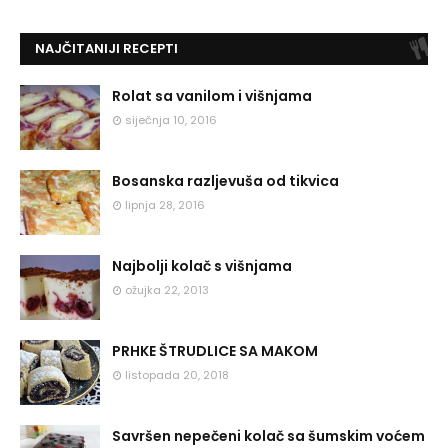
NAJČITANIJI RECEPTI
Rolat sa vanilom i višnjama
siječnja 10, 2016
Bosanska razljevuša od tikvica
lipnja 28, 2016
Najbolji kolač s višnjama
ožujka 22, 2013
PRHKE ŠTRUDLICE SA MAKOM
listopada 20, 2018
Savršen nepečeni kolač sa šumskim voćem