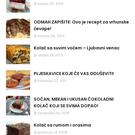
srpnja 20, 2016
ODMAH ZAPIŠITE: Ovo je recept za vrhunske
ćevape!
travnja 26, 2013
Kolač sa suvim voćem – Ljubavni venac
ožujka 28, 2013
PLJESKAVICE KOJE ĆE VAS ODUŠEVITI!
kolovoza 02, 2011
SOČAN, MEKAN I UKUSAN ČOKOLADNI
KOLAČ KOJI SE SVIMA DOPAO!
listopada 20, 2018
Kolač sa rumom i orasima
prosinca 14, 2008