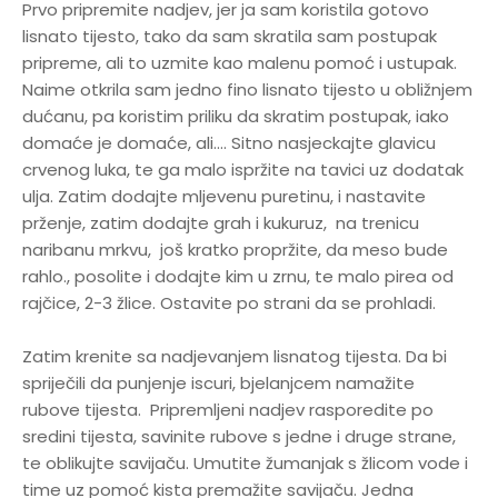
Prvo pripremite nadjev, jer ja sam koristila gotovo
lisnato tijesto, tako da sam skratila sam postupak
pripreme, ali to uzmite kao malenu pomoć i ustupak.
Naime otkrila sam jedno fino lisnato tijesto u obližnjem
dućanu, pa koristim priliku da skratim postupak, iako
domaće je domaće, ali.... Sitno nasjeckajte glavicu
crvenog luka, te ga malo ispržite na tavici uz dodatak
ulja. Zatim dodajte mljevenu puretinu, i nastavite
prženje, zatim dodajte grah i kukuruz, na trenicu
naribanu mrkvu, još kratko propržite, da meso bude
rahlo., posolite i dodajte kim u zrnu, te malo pirea od
rajčice, 2-3 žlice. Ostavite po strani da se prohladi.
Zatim krenite sa nadjevanjem lisnatog tijesta. Da bi
spriječili da punjenje iscuri, bjelanjcem namažite
rubove tijesta. Pripremljeni nadjev rasporedite po
sredini tijesta, savinite rubove s jedne i druge strane,
te oblikujte savijaču. Umutite žumanjak s žlicom vode i
time uz pomoć kista premažite savijaču. Jedna