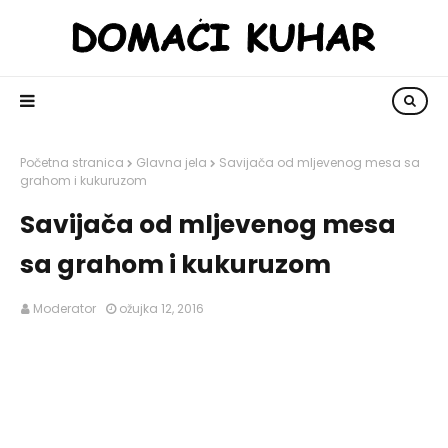
Početna stranica
Glavna jela
Savijača od mljevenog mesa sa
grahom i kukuruzom
Savijača od mljevenog mesa
sa grahom i kukuruzom
Moderator
ožujka 12, 2016