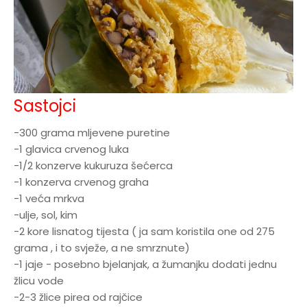
Sastojci
-300 grama mljevene puretine
-1 glavica crvenog luka
-1/2 konzerve kukuruza šećerca
-1 konzerva crvenog graha
-1 veća mrkva
-ulje, sol, kim
-2 kore lisnatog tijesta ( ja sam koristila one od 275
grama , i to svježe, a ne smrznute)
-1 jaje - posebno bjelanjak, a žumanjku dodati jednu
žlicu vode
-2-3 žlice pirea od rajčice