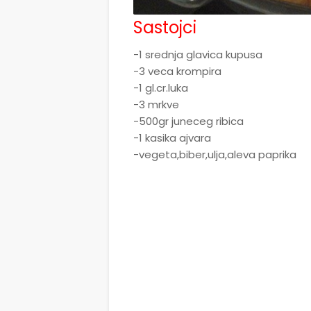
Sastojci
-1 srednja glavica kupusa
-3 veca krompira
-1 gl.cr.luka
-3 mrkve
-500gr juneceg ribica
-1 kasika ajvara
-vegeta,biber,ulja,aleva paprika