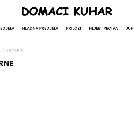
REDJELA
HLADNA PREDJELA
PRILOZI
HLJEB I PECIVA
JUH
UPUS IZ RERNE
ERNE