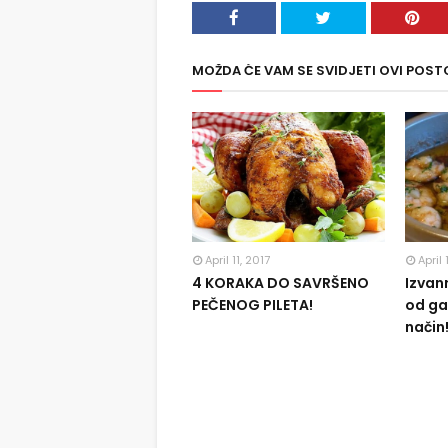
MOŽDA ĆE VAM SE SVIDJETI OVI POST
April 11, 2017
April 
4 KORAKA DO SAVRŠENO
Izvan
PEČENOG PILETA!
od ga
način