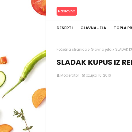
Naslovna
DESERTI
GLAVNA JELA
TOPLA P
Početna stranica
Glavna jela
SLADAK K
SLADAK KUPUS IZ R
Moderator
ožujka 10, 2016