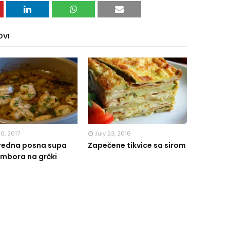
OVI
10, 2017
July 23, 2016
redna posna supa
Zapečene tikvice sa sirom
mbora na grčki
!