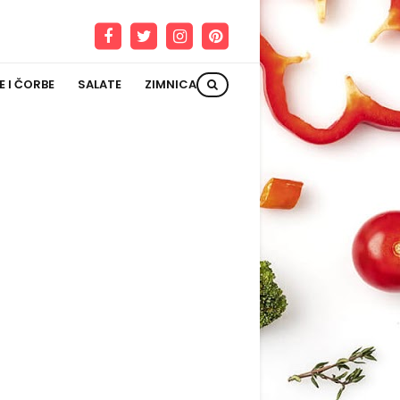
E I ČORBE
SALATE
ZIMNICA