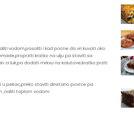
aliti vodom,posoliti i kad pocne da vri kuvati oko
omade,proprziti kratko na ulju pa staviti sa
kan cr.luk,pa dodati mrkvu na kolutove,kratko prziti
ti u pekac,preko staviti dinstano povrce pa
 ,naliti toplom vodom.