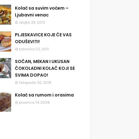
Kolač sa suvim voćem –
Ljubavni venac
ožujka 28, 2013
PLJESKAVICE KOJE ĆE VAS
ODUŠEVITI!
kolovoza 02, 2011
SOČAN, MEKAN I UKUSAN
ČOKOLADNI KOLAČ KOJI SE
SVIMA DOPAO!
listopada 20, 2018
Kolač sa rumom i orasima
prosinca 14, 2008