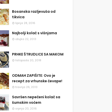
Bosanska razljevuša od
tikvica
lipnja 28, 2016
Najbolji kolač s višnjama
ožujka 22, 2013
PRHKE ŠTRUDLICE SA MAKOM
listopada 20, 2018
ODMAH ZAPIŠITE: Ovo je
recept za vrhunske ćevape!
travnja 26, 2013
Savršen nepečeni kolač sa
šumskim voćem
srpnja 20, 2016