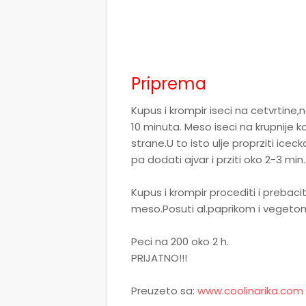
Priprema
Kupus i krompir iseci na cetvrtine,n
10 minuta. Meso iseci na krupnije k
strane.U to isto ulje proprziti icec
pa dodati ajvar i prziti oko 2-3 min.
Kupus i krompir procediti i prebaci
meso.Posuti al.paprikom i vegetom
Peci na 200 oko 2 h.
PRIJATNO!!!
Preuzeto sa:
www.coolinarika.com