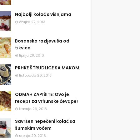
Najbolji kolač s višnjama
ožujka 22, 2013
Bosanska razljevuša od
tikvica
lipnja 28, 2016
PRHKE ŠTRUDLICE SA MAKOM
listopada 20, 2018
ODMAH ZAPIŠITE: Ovo je
recept za vrhunske ćevape!
travnja 26, 2013
Savršen nepečeni kolač sa
šumskim voćem
srpnja 20, 2016