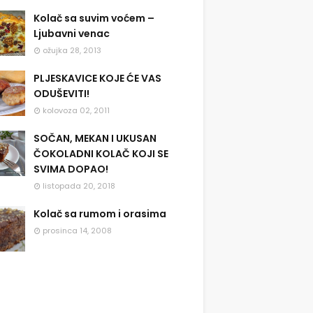
Kolač sa suvim voćem –
Ljubavni venac
ožujka 28, 2013
PLJESKAVICE KOJE ĆE VAS
ODUŠEVITI!
kolovoza 02, 2011
SOČAN, MEKAN I UKUSAN
ČOKOLADNI KOLAČ KOJI SE
SVIMA DOPAO!
listopada 20, 2018
Kolač sa rumom i orasima
prosinca 14, 2008