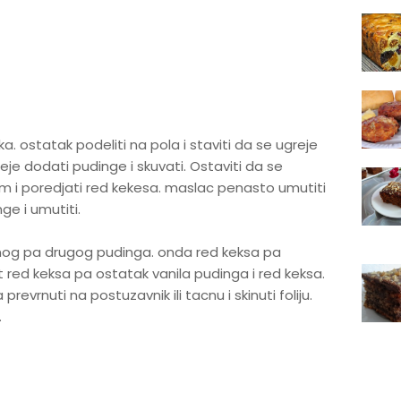
. ostatak podeliti na pola i staviti da se ugreje
eje dodati pudinge i skuvati. Ostaviti da se
jom i poredjati red kekesa. maslac penasto umutiti
ge i umutiti.
ednog pa drugog pudinga. onda red keksa pa
red keksa pa ostatak vanila pudinga i red keksa.
prevrnuti na postuzavnik ili tacnu i skinuti foliju.
.