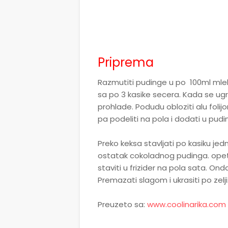
Priprema
Razmutiti pudinge u po 100ml mleka
sa po 3 kasike secera. Kada se ugr
prohlade. Podudu obloziti alu foli
pa podeliti na pola i dodati u pudin
Preko keksa stavljati po kasiku j
ostatak cokoladnog pudinga. opet 
staviti u frizider na pola sata. Onda 
Premazati slagom i ukrasiti po zelji
Preuzeto sa:
www.coolinarika.com