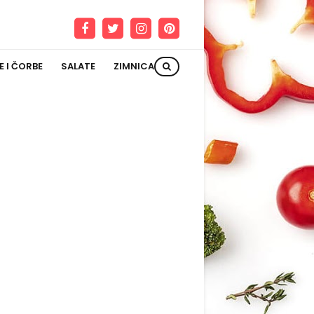
E I ČORBE
SALATE
ZIMNICA