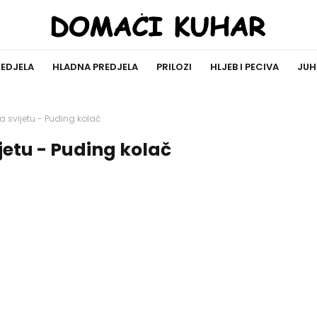
REDJELA
HLADNA PREDJELA
PRILOZI
HLJEB I PECIVA
JUH
na svijetu - Puding kolač
jetu - Puding kolač