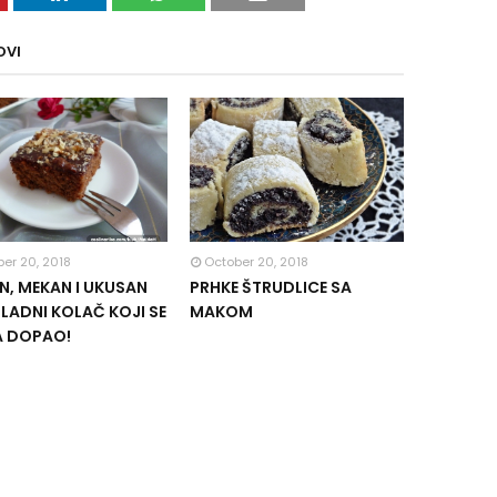
OVI
er 20, 2018
October 20, 2018
, MEKAN I UKUSAN
PRHKE ŠTRUDLICE SA
ADNI KOLAČ KOJI SE
MAKOM
A DOPAO!