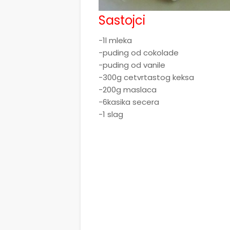
Sastojci
-1l mleka
-puding od cokolade
-puding od vanile
-300g cetvrtastog keksa
-200g maslaca
-6kasika secera
-1 slag