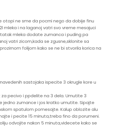
se otopi ne sme da pocrni nego da dobije finu
2l mleka i na laganoj vatri svo vreme mesajuci
ostatak mleka dodate zumanca i puding pa
oj vatri zicom,kada se zgusne,sklonite sa
prozirnom folijom kako se ne bi stvorila korica na
 navedenih sastojaka ispecite 3 okrugle kore u
za pecivo i ppdelite na 3 dela. Umutite 3
e jedno zumance i jos kratko umutite. Sipajte
onskom spatulom pomesajte. Kalup oblozite alu
najte i pecite 15 minuta,treba fino da porumeni.
oliju odvojite nakon 5 minuta,videcete kako se