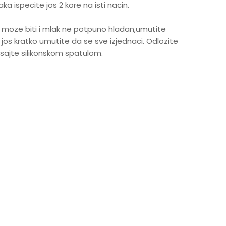
aka ispecite jos 2 kore na isti nacin.
a moze biti i mlak ne potpuno hladan,umutite
i jos kratko umutite da se sve izjednaci. Odlozite
sajte silikonskom spatulom.