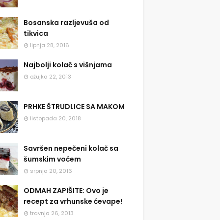
Bosanska razljevuša od
tikvica
lipnja 28, 2016
Najbolji kolač s višnjama
ožujka 22, 2013
PRHKE ŠTRUDLICE SA MAKOM
listopada 20, 2018
Savršen nepečeni kolač sa
šumskim voćem
srpnja 20, 2016
ODMAH ZAPIŠITE: Ovo je
recept za vrhunske ćevape!
travnja 26, 2013