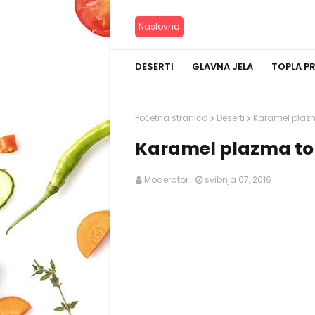
Naslovna
DESERTI
GLAVNA JELA
TOPLA P
Početna stranica
Deserti
Karamel plazm
Karamel plazma to
Moderator
svibnja 07, 2016