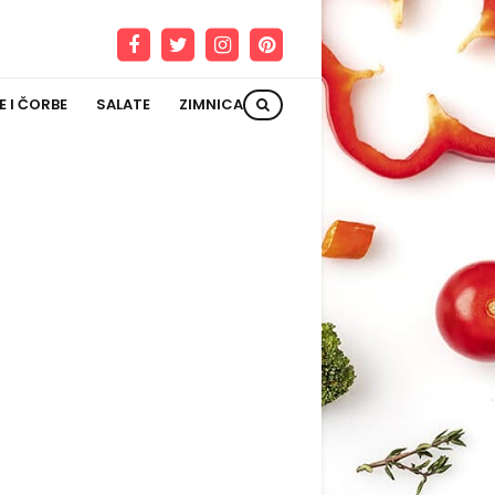
E I ČORBE
SALATE
ZIMNICA