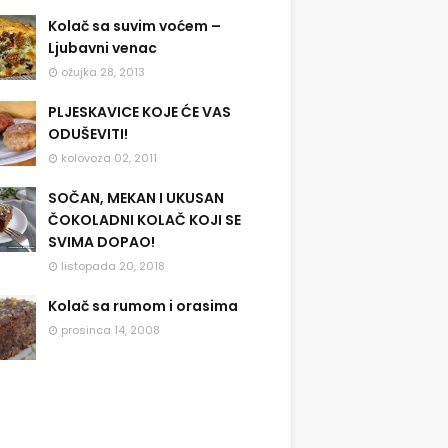
Kolač sa suvim voćem –
Ljubavni venac
ožujka 28, 2013
PLJESKAVICE KOJE ĆE VAS
ODUŠEVITI!
kolovoza 02, 2011
SOČAN, MEKAN I UKUSAN
ČOKOLADNI KOLAČ KOJI SE
SVIMA DOPAO!
listopada 20, 2018
Kolač sa rumom i orasima
prosinca 14, 2008