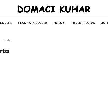
REDJELA
HLADNA PREDJELA
PRILOZI
HLJEB I PECIVA
JUH
a torta
rta