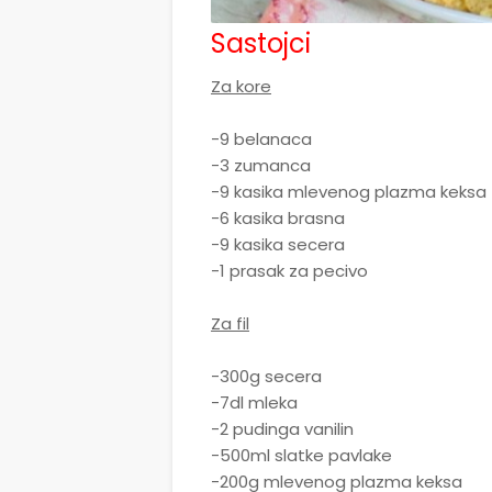
Sastojci
Za kore
-9 belanaca
-3 zumanca
-9 kasika mlevenog plazma keksa
-6 kasika brasna
-9 kasika secera
-1 prasak za pecivo
Za fil
-300g secera
-7dl mleka
-2 pudinga vanilin
-500ml slatke pavlake
-200g mlevenog plazma keksa