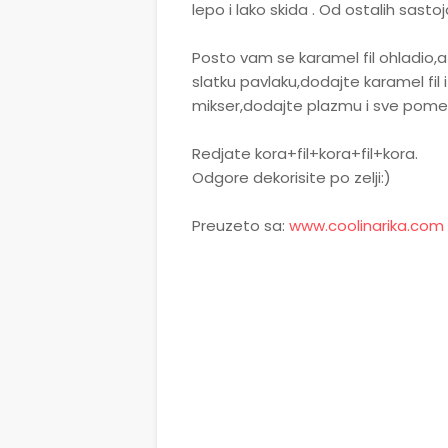
lepo i lako skida . Od ostalih sastoj
Posto vam se karamel fil ohladio,
slatku pavlaku,dodajte karamel fil 
mikser,dodajte plazmu i sve pome
Redjate kora+fil+kora+fil+kora.
Odgore dekorisite po zelji:)
Preuzeto sa:
www.coolinarika.com