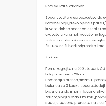
Prvo skuvate karamel:
Secer stavite u serpu,pustite da 
karamel boju,preko njega sipate 1/
kuvate dok se secer ne otopi. U 
ukuvate u karamel,mesate na lagan
vatre,umutite mikserom i prekrijte 
filu. Dok se fil hladi pripremite kore.
Za kore:
Rernu zagrejte na 200 stepeni. Od
kalupu promera 26cm.
Pomesajte brasno,plazmu i prasak 
belanca sa 3 kasike secera,dodajt
brasno sa plazmom i lagano silik
folijom,sipajte masu za koru,porav
Kada je pecena prerucite na zicu,f