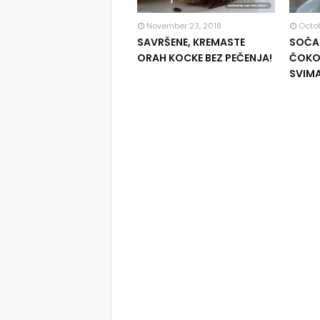
November 23, 2018
Octob
SAVRŠENE, KREMASTE
SOČAN
ORAH KOCKE BEZ PEČENJA!
ČOKOL
SVIM