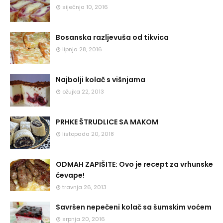
siječnja 10, 2016
Bosanska razljevuša od tikvica
lipnja 28, 2016
Najbolji kolač s višnjama
ožujka 22, 2013
PRHKE ŠTRUDLICE SA MAKOM
listopada 20, 2018
ODMAH ZAPIŠITE: Ovo je recept za vrhunske
ćevape!
travnja 26, 2013
Savršen nepečeni kolač sa šumskim voćem
srpnja 20, 2016