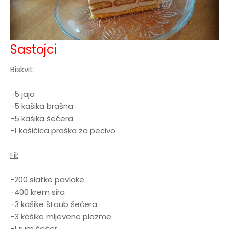
Sastojci
Biskvit:
-5 jaja
-5 kašika brašna
-5 kašika šećera
-1 kašičica praška za pecivo
Fil:
-200 slatke pavlake
-400 krem sira
-3 kašike štaub šećera
-3 kašike mljevene plazme
-1 rum šećer