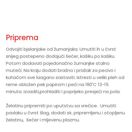
Priprema
Odvojiti bjelanjake od žumanjaka. Umutiti ih u čvrst
snijeg postepeno dodajući šećer, kašiku po kašiku.
Potom dodavati pojedonačno žumanjke stalno
muteći. Na kraju dodati brašno i prašak za pecivo i
kuhačom sve laagano sastaviti. Istresti u veliki pleh od
rerne obložen pek papirom i peći na 180'C 13-15
minuta. Izvaditi,prohladiti i poprijeko presjeći na pola.
Želatinu pripremiti po uputstvu sa vrećice. Umutiti
pavlaku u čvrst šlag, dodati sir, pripremljenu i otopljenu
želatinu, šećer i mljevenu plazmu.