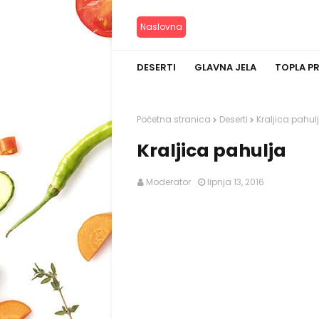
Naslovna
DESERTI
GLAVNA JELA
TOPLA P
Početna stranica
Deserti
Kraljica pahul
Kraljica pahulja
Moderator
lipnja 13, 2016