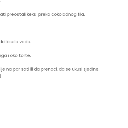
.
ati preostali keks preko cokoladnog fila.
cl kisele vode.
ga i oko torte.
lje na par sati ili da prenoci, da se ukusi sjedine.
)