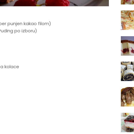
ber punjen kakao filom)
Puding po izboru)
za kolace