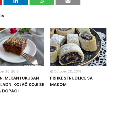
OVI
er 20, 2018
October 20, 2018
, MEKAN I UKUSAN
PRHKE ŠTRUDLICE SA
ADNI KOLAČ KOJI SE
MAKOM
A DOPAO!