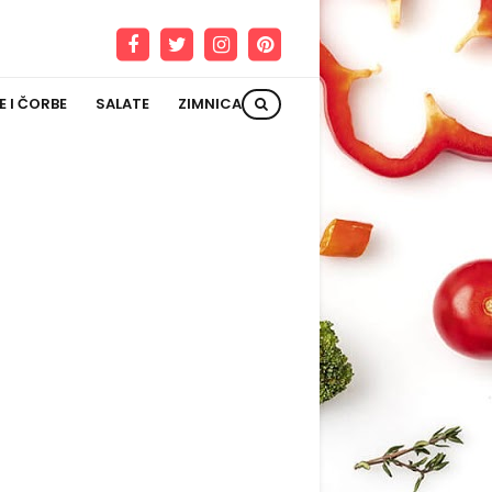
E I ČORBE
SALATE
ZIMNICA