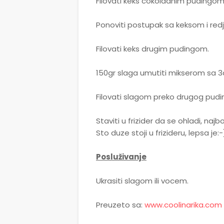
Filovati keks cokoladnim pudingom
Ponoviti postupak sa keksom i redj
Filovati keks drugim pudingom.
150gr slaga umutiti mikserom sa 3d
Filovati slagom preko drugog pudin
Staviti u frizider da se ohladi, najbo
Sto duze stoji u frizideru, lepsa je:-
Posluživanje
Ukrasiti slagom ili vocem.
Preuzeto sa:
www.coolinarika.com