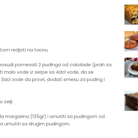
tom redjati na tacnu.
j posudi pomesati 2 pudinga od cokolade (prah za
ti malo vode iz serpe sa 4dcl vode, da se
a 3dcl vode da provri, dodati smesu za puding i
 zelji.
ola margarina (125gr) i umutiti sa pudingom od
na umutiti sa drugim pudingom.