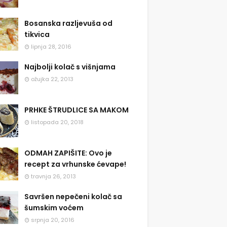
Bosanska razljevuša od
tikvica
lipnja 28, 2016
Najbolji kolač s višnjama
ožujka 22, 2013
PRHKE ŠTRUDLICE SA MAKOM
listopada 20, 2018
ODMAH ZAPIŠITE: Ovo je
recept za vrhunske ćevape!
travnja 26, 2013
Savršen nepečeni kolač sa
šumskim voćem
srpnja 20, 2016