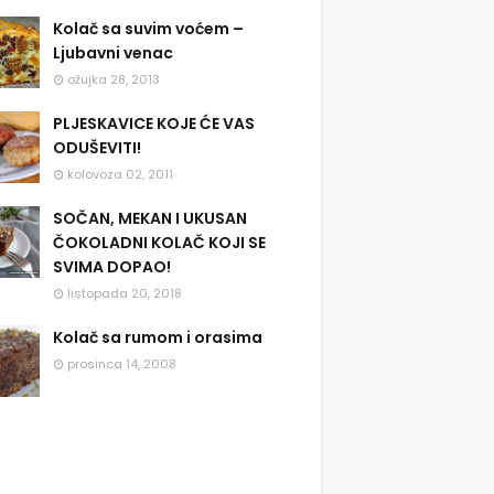
Kolač sa suvim voćem –
Ljubavni venac
ožujka 28, 2013
PLJESKAVICE KOJE ĆE VAS
ODUŠEVITI!
kolovoza 02, 2011
SOČAN, MEKAN I UKUSAN
ČOKOLADNI KOLAČ KOJI SE
SVIMA DOPAO!
listopada 20, 2018
Kolač sa rumom i orasima
prosinca 14, 2008