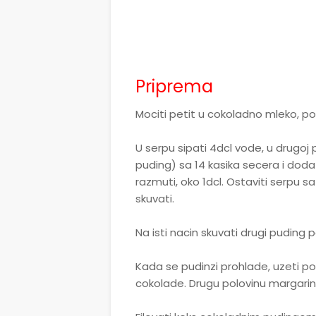
Priprema
Mociti petit u cokoladno mleko, po
U serpu sipati 4dcl vode, u drugo
puding) sa 14 kasika secera i doda
razmuti, oko 1dcl. Ostaviti serpu s
skuvati.
Na isti nacin skuvati drugi puding po
Kada se pudinzi prohlade, uzeti p
cokolade. Drugu polovinu margari