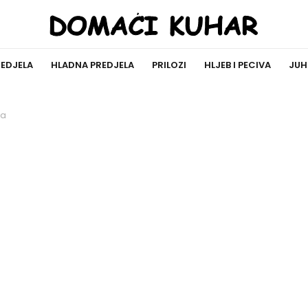
REDJELA
HLADNA PREDJELA
PRILOZI
HLJEB I PECIVA
JUH
ja