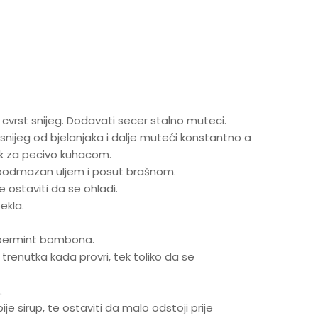
 cvrst snijeg. Dodavati secer stalno muteci.
nijeg od bjelanjaka i dalje muteći konstantno a
ak za pecivo kuhacom.
podmazan uljem i posut brašnom.
e ostaviti da se ohladi.
ekla.
pepermint bombona.
 trenutka kada provri, tek toliko da se
.
ije sirup, te ostaviti da malo odstoji prije