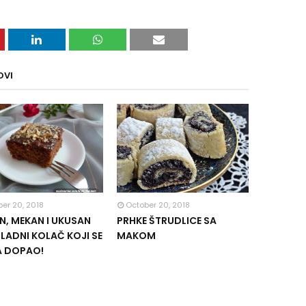
OVI
er 20, 2018
October 20, 2018
, MEKAN I UKUSAN
PRHKE ŠTRUDLICE SA
ADNI KOLAČ KOJI SE
MAKOM
A DOPAO!