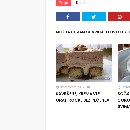
Tags
Deserti
MOŽDA ĆE VAM SE SVIDJETI OVI POST
November 23, 2018
Octob
SAVRŠENE, KREMASTE
SOČAN
ORAH KOCKE BEZ PEČENJA!
ČOKOL
SVIM