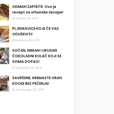
ODMAH ZAPIŠITE: Ovo je
recept za vrhunske ćevape!
travnja 26, 2013
PLJESKAVICE KOJE ĆE VAS
ODUŠEVITI!
kolovoza 02, 2011
SOČAN, MEKAN I UKUSAN
ČOKOLADNI KOLAČ KOJI SE
SVIMA DOPAO!
listopada 20, 2018
SAVRŠENE, KREMASTE ORAH
KOCKE BEZ PEČENJA!
studenoga 23, 2018