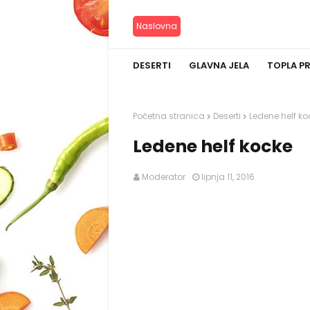
Naslovna
DESERTI
GLAVNA JELA
TOPLA P
Početna stranica
Deserti
Ledene helf ko
Ledene helf kocke
Moderator
lipnja 11, 2016