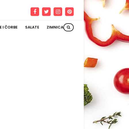
E I ČORBE
SALATE
ZIMNICA