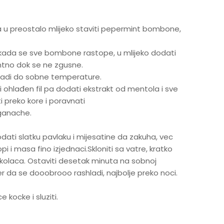
 a u preostalo mlijeko staviti pepermint bombone,
i kada se sve bombone rastope, u mlijeko dodati
ntno dok se ne zgusne.
 ohladi do sobne temperature.
 ohlađen fil pa dodati ekstrakt od mentola i sve
i preko kore i poravnati
 ganache.
dodati slatku pavlaku i mijesatine da zakuha, vec
i i masa fino izjednaci.Skloniti sa vatre, kratko
eko kolaca. Ostaviti desetak minuta na sobnoj
der da se dooobrooo rashladi, najbolje preko noci.
 kocke i sluziti.