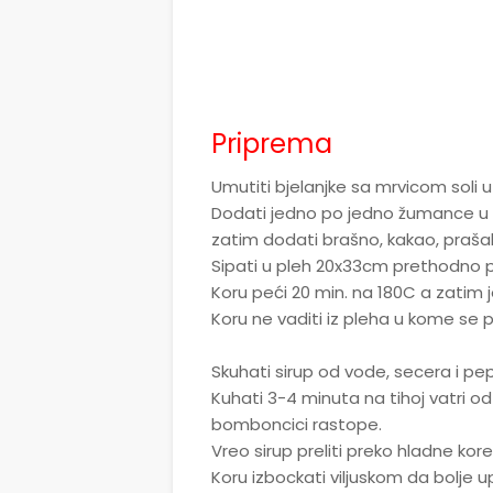
Priprema
Umutiti bjelanjke sa mrvicom soli u
Dodati jedno po jedno žumance u s
zatim dodati brašno, kakao, praš
Sipati u pleh 20x33cm prethodno 
Koru peći 20 min. na 180C a zatim j
Koru ne vaditi iz pleha u kome se p
Skuhati sirup od vode, secera i 
Kuhati 3-4 minuta na tihoj vatri od
bomboncici rastope.
Vreo sirup preliti preko hladne kore
Koru izbockati viljuskom da bolje up