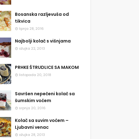
Bosanska razljevuša od
tikvica
lipnja 28, 2016
Najbolji kolač s višnjama
ožujka 22, 2013
PRHKE ŠTRUDLICE SA MAKOM
listopada 20, 2018
Savršen nepečeni kolač sa
šumskim voćem
srpnja 20, 2016
Kolač sa suvim voćem –
Ljubavni venac
ožujka 28, 2013