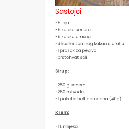
Sastojci
-5 jaja
-5 kasika secera
-5 kasika brasna
-3 kasike tamnog kakaa u prahu
-1 prasak za pecivo
-prstohvat soli
Sirup:
-250 g secera
-250 ml vode
-1 paketic helf bombona (40g)
Krem:
-1 L mlijeka