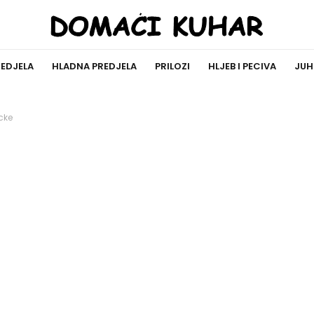
REDJELA
HLADNA PREDJELA
PRILOZI
HLJEB I PECIVA
JUH
cke