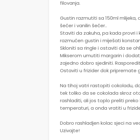
filovanja.
Gustin razmutiti sa 150ml mlijeka,
šećer i vanilin šećer..
Staviti da zakuha, pa kada provri 
razmućen gustin i miješati konsta
Skloniti sa ringle i ostaviti da se
Mikserom umutiti margarin i dodati
zajedno dobro sjediniti. Rasporedit
Ostaviti u frizider dok pripremate
Na tihoj vatri rastopiti cokoladu, 
tek toliko da se cokolada skroz otop
rashladiti, ali jos toplo preliti pr
temperaturi, a onda vratiti u frizi
Dobro rashladjen kolac sjeci na vece
Uzivajte!