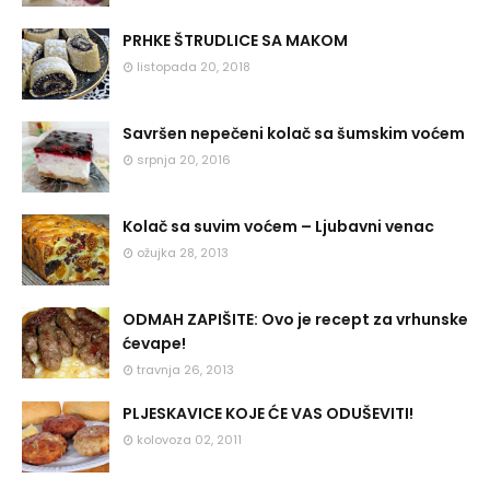
PRHKE ŠTRUDLICE SA MAKOM
listopada 20, 2018
Savršen nepečeni kolač sa šumskim voćem
srpnja 20, 2016
Kolač sa suvim voćem – Ljubavni venac
ožujka 28, 2013
ODMAH ZAPIŠITE: Ovo je recept za vrhunske
ćevape!
travnja 26, 2013
PLJESKAVICE KOJE ĆE VAS ODUŠEVITI!
kolovoza 02, 2011