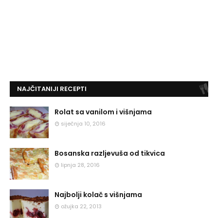
NAJČITANIJI RECEPTI
Rolat sa vanilom i višnjama
siječnja 10, 2016
Bosanska razljevuša od tikvica
lipnja 28, 2016
Najbolji kolač s višnjama
ožujka 22, 2013