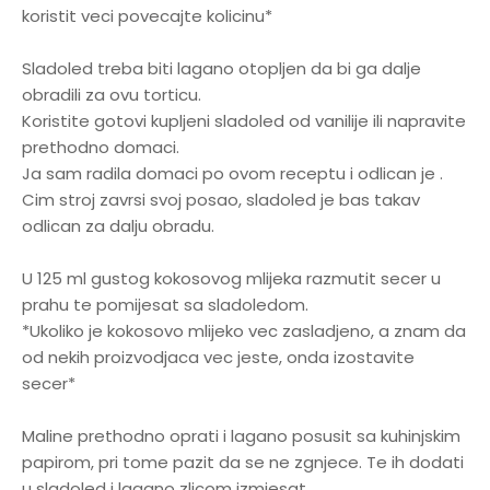
koristit veci povecajte kolicinu*
Sladoled treba biti lagano otopljen da bi ga dalje
obradili za ovu torticu.
Koristite gotovi kupljeni sladoled od vanilije ili napravite
prethodno domaci.
Ja sam radila domaci po ovom receptu i odlican je .
Cim stroj zavrsi svoj posao, sladoled je bas takav
odlican za dalju obradu.
U 125 ml gustog kokosovog mlijeka razmutit secer u
prahu te pomijesat sa sladoledom.
*Ukoliko je kokosovo mlijeko vec zasladjeno, a znam da
od nekih proizvodjaca vec jeste, onda izostavite
secer*
Maline prethodno oprati i lagano posusit sa kuhinjskim
papirom, pri tome pazit da se ne zgnjece. Te ih dodati
u sladoled i lagano zlicom izmjesat.