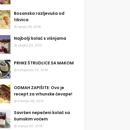
Bosanska razljevuša od
tikvica
lipnja 28, 2016
Najbolji kolač s višnjama
ožujka 22, 2013
PRHKE ŠTRUDLICE SA MAKOM
listopada 20, 2018
ODMAH ZAPIŠITE: Ovo je
recept za vrhunske ćevape!
travnja 26, 2013
Savršen nepečeni kolač sa
šumskim voćem
srpnja 20, 2016