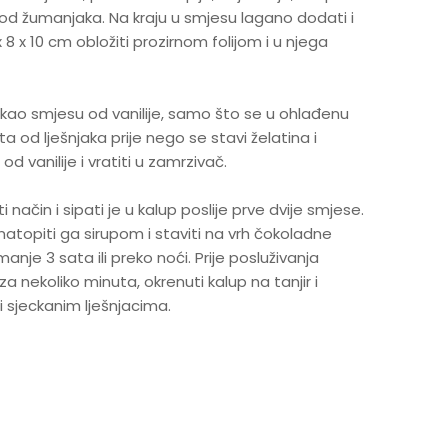
 od žumanjaka. Na kraju u smjesu lagano dodati i
 8 x 10 cm obložiti prozirnom folijom i u njega
o kao smjesu od vanilije, samo što se u ohlađenu
od lješnjaka prije nego se stavi želatina i
od vanilije i vratiti u zamrzivač.
 način i sipati je u kalup poslije prve dvije smjese.
 natopiti ga sirupom i staviti na vrh čokoladne
nje 3 sata ili preko noći. Prije posluživanja
a nekoliko minuta, okrenuti kalup na tanjir i
 sjeckanim lješnjacima.