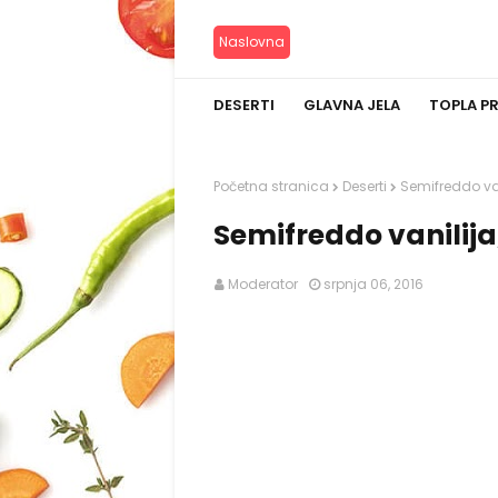
Naslovna
DESERTI
GLAVNA JELA
TOPLA P
Početna stranica
Deserti
Semifreddo van
Semifreddo vanilija
Moderator
srpnja 06, 2016