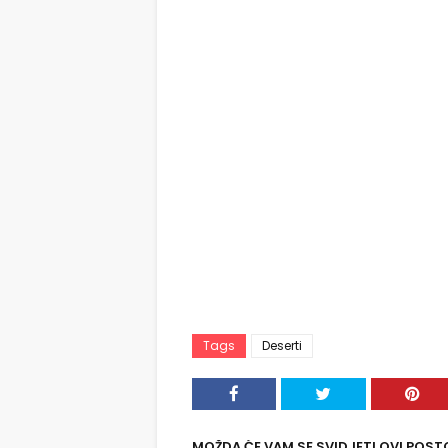
Tags
Deserti
MOŽDA ĆE VAM SE SVIDJETI OVI POST