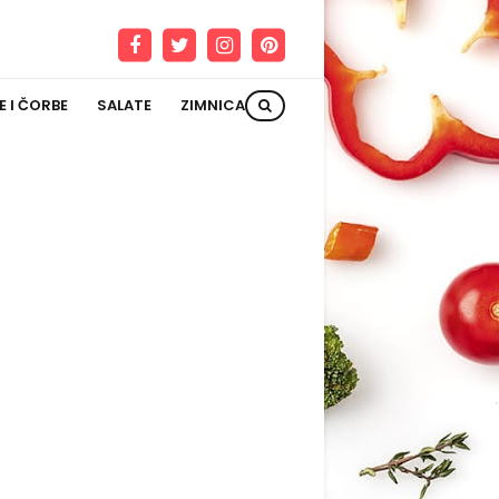
E I ČORBE
SALATE
ZIMNICA