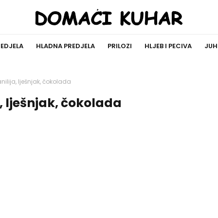
REDJELA
HLADNA PREDJELA
PRILOZI
HLJEB I PECIVA
JUH
ilija, lješnjak, čokolada
, lješnjak, čokolada