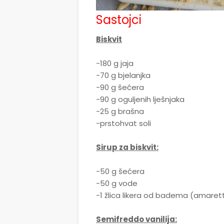
Sastojci
Biskvit
-180 g jaja
-70 g bjelanjka
-90 g šećera
-90 g oguljenih lješnjaka
-25 g brašna
-prstohvat soli
Sirup za biskvit:
-50 g šećera
-50 g vode
-1 žlica likera od badema (amaret
Semifreddo vanilija: