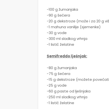
-100 g žumanjaka
-90 g šećera
-20 g dekstroze (može i za 20 g vi
-1 mahuna vanilije (sjemenke)
-30 g vode
-300 ml sladkog vrhnja
-1 listić želatine
Semifreddo lješnjak:
-80 g žumanjaka
-75 g šećera
-15 g dekstroze (možete povećati 
-25 g vode
-60 g paste od lješnjaka
-250 ml sladkog vrhnja
-1 listić želatine