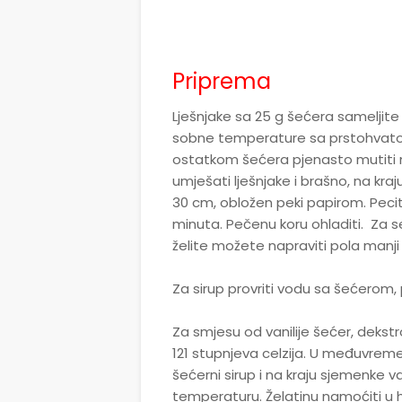
Priprema
Lješnjake sa 25 g šećera sameljite 
sobne temperature sa prstohvatom 
ostatkom šećera pjenasto mutiti
umješati lješnjake i brašno, na kraju
30 cm, obložen peki papirom. Pecite
minuta. Pečenu koru ohladiti. Za
želite možete napraviti pola manji 
Za sirup provriti vodu sa šećerom, p
Za smjesu od vanilije šećer, dekstr
121 stupnjeva celzija. U međuvre
šećerni sirup i na kraju sjemenke v
temperaturu. Želatinu namoćiti u hla