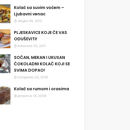
Kolač sa suvim voćem –
Ljubavni venac
ožujka 28, 2013
PLJESKAVICE KOJE ĆE VAS
ODUŠEVITI!
kolovoza 02, 2011
SOČAN, MEKAN I UKUSAN
ČOKOLADNI KOLAČ KOJI SE
SVIMA DOPAO!
listopada 20, 2018
Kolač sa rumom i orasima
prosinca 14, 2008