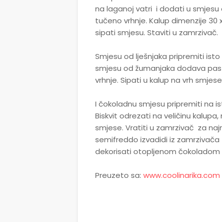
na laganoj vatri i dodati u smjesu
tučeno vrhnje. Kalup dimenzije 30 x
sipati smjesu. Staviti u zamrzivač.
Smjesu od lješnjaka pripremiti ist
smjesu od žumanjaka dodava pasta 
vrhnje. Sipati u kalup na vrh smjese 
I čokoladnu smjesu pripremiti na isti
Biskvit odrezati na veličinu kalupa,
smjese. Vratiti u zamrzivač za najma
semifreddo izvadidi iz zamrzivača z
dekorisati otopljenom čokoladom i
Preuzeto sa:
www.coolinarika.com