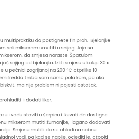
u multipraktiku da postignete fin prah. Bjelanjke
soli mikserom umutiti u snijeg. Jaja sa
 mikserom, da smjesa naraste. Špatulom
 još snjijeg od bjelanjka. Izliti smjesu u kalup 30 x
 u pećnici zagrijanoj na 200 °C otprilike 10
 semifreddo treba vam samo pola kore, pa ako
biskvit, ma nije problem ni pojesti ostatak.
rohladiti i dodati liker.
ozu i vodu staviti u šerpicu i kuvati da dostigne
menu mikserom mutiti žumanjke, lagano dodavati
anilije. Smjesu mutiti da se ohladi na sobnu
dnoj vodi, pa kad se napije, ocjediti je, otopiti