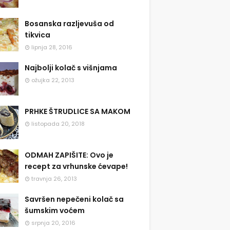
Bosanska razljevuša od
tikvica
lipnja 28, 2016
Najbolji kolač s višnjama
ožujka 22, 2013
PRHKE ŠTRUDLICE SA MAKOM
listopada 20, 2018
ODMAH ZAPIŠITE: Ovo je
recept za vrhunske ćevape!
travnja 26, 2013
Savršen nepečeni kolač sa
šumskim voćem
srpnja 20, 2016