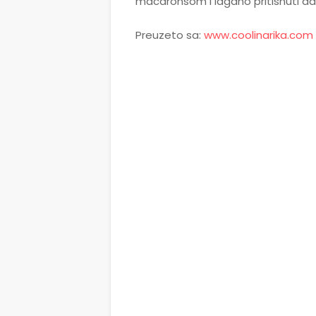
macaronsom i lagano pritisnuti da s
Preuzeto sa:
www.coolinarika.com