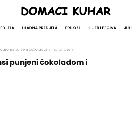
REDJELA
HLADNA PREDJELA
PRILOZI
HLJEB I PECIVA
JUH
caronsi punjeni čokoladom i narandzom
i punjeni čokoladom i