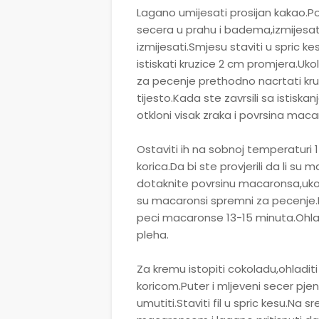
Lagano umijesati prosijan kakao.P
secera u prahu i badema,izmijesat
izmijesati.Smjesu staviti u spric 
istiskati kruzice 2 cm promjera.U
za pecenje prethodno nacrtati krugo
tijesto.Kada ste zavrsili sa istiska
otkloni visak zraka i povrsina maca
Ostaviti ih na sobnoj temperaturi 
korica.Da bi ste provjerili da li 
dotaknite povrsinu macaronsa,ukoli
su macaronsi spremni za pecenje.Re
peci macaronse 13-15 minuta.Ohladit
pleha.
Za kremu istopiti cokoladu,ohladit
koricom.Puter i mljeveni secer pjen
umutiti.Staviti fil u spric kesu.Na s