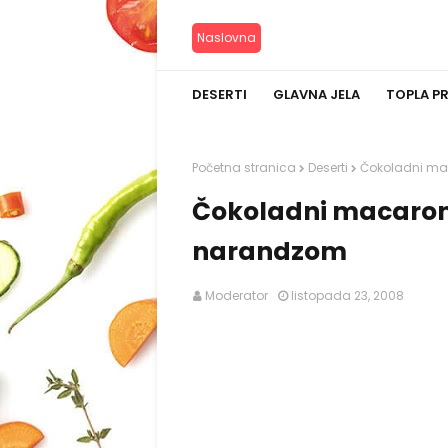
Naslovna
DESERTI
GLAVNA JELA
TOPLA P
Početna stranica
Deserti
Čokoladni ma
Čokoladni macarons
narandzom
Moderator
listopada 23, 2008