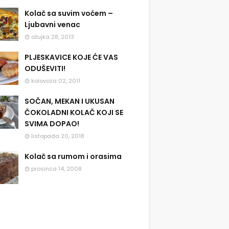
Kolač sa suvim voćem –
Ljubavni venac
ožujka 28, 2013
PLJESKAVICE KOJE ĆE VAS
ODUŠEVITI!
kolovoza 02, 2011
SOČAN, MEKAN I UKUSAN
ČOKOLADNI KOLAČ KOJI SE
SVIMA DOPAO!
listopada 20, 2018
Kolač sa rumom i orasima
prosinca 14, 2008