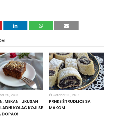
OVI
er 20, 2018
October 20, 2018
, MEKAN I UKUSAN
PRHKE ŠTRUDLICE SA
ADNI KOLAČ KOJI SE
MAKOM
A DOPAO!