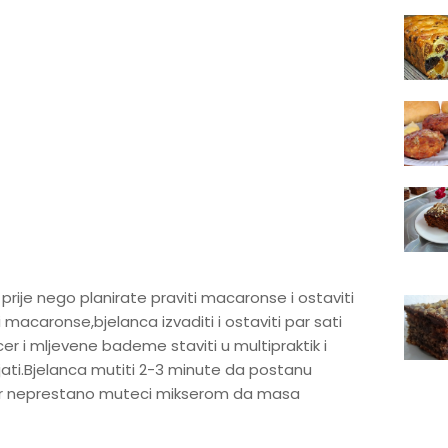
prije nego planirate praviti macaronse i ostaviti
 macaronse,bjelanca izvaditi i ostaviti par sati
er i mljevene bademe staviti u multipraktik i
jati.Bjelanca mutiti 2-3 minute da postanu
cer neprestano muteci mikserom da masa