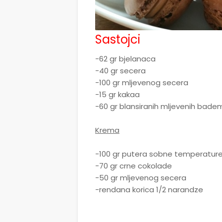
Sastojci
-62 gr bjelanaca
-40 gr secera
-100 gr mljevenog secera
-15 gr kakaa
-60 gr blansiranih mljevenih bade
Krema
-100 gr putera sobne temperatur
-70 gr crne cokolade
-50 gr mljevenog secera
-rendana korica 1/2 narandze