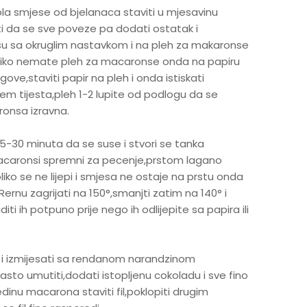
ola smjese od bjelanaca staviti u mjesavinu
i da se sve poveze pa dodati ostatak i
kesu sa okruglim nastavkom i na pleh za makaronse
koliko nemate pleh za macaronse onda na papiru
ve,staviti papir na pleh i onda istiskati
njem tijesta,pleh 1-2 lupite od podlogu da se
ronsa izravna.
15-30 minuta da se suse i stvori se tanka
su macaronsi spremni za pecenje,prstom lagano
ko se ne lijepi i smjesa ne ostaje na prstu onda
rnu zagrijati na 150°,smanjti zatim na 140° i
i ih potpuno prije nego ih odlijepite sa papira ili
i i izmijesati sa rendanom narandzinom
asto umutiti,dodati istopljenu cokoladu i sve fino
redinu macarona staviti fil,poklopiti drugim