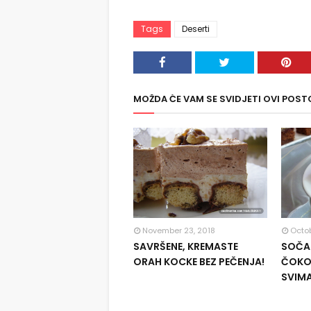
Tags
Deserti
MOŽDA ĆE VAM SE SVIDJETI OVI POST
November 23, 2018
Octob
SAVRŠENE, KREMASTE
SOČAN
ORAH KOCKE BEZ PEČENJA!
ČOKOL
SVIM