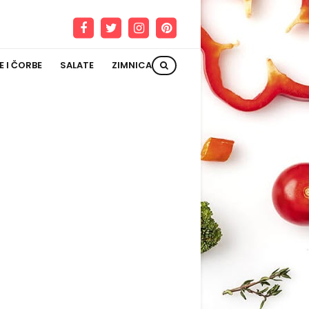
E I ČORBE
SALATE
ZIMNICA