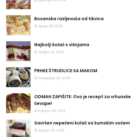
siječnja 10, 2016
Bosanska razljevuša od tikvica
lipnja 28, 2016
Najbolji kolač s višnjama
ožujka 22, 2013
PRHKE ŠTRUDLICE SA MAKOM
listopada 20, 2018
ODMAH ZAPIŠITE: Ovo je recept za vrhunske
ćevape!
travnja 26, 2013
Savršen nepečeni kolač sa šumskim voćem
srpnja 20, 2016