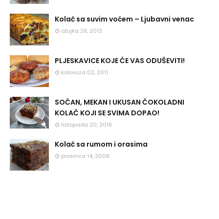
Kolač sa suvim voćem – Ljubavni venac
ožujka 28, 2013
PLJESKAVICE KOJE ĆE VAS ODUŠEVITI!
kolovoza 02, 2011
SOČAN, MEKAN I UKUSAN ČOKOLADNI
KOLAČ KOJI SE SVIMA DOPAO!
listopada 20, 2018
Kolač sa rumom i orasima
prosinca 14, 2008