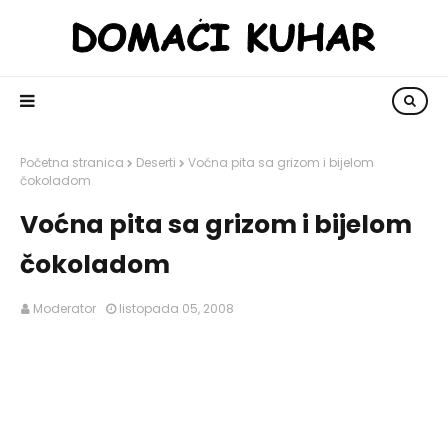
Početna stranica
Deserti
Voćna pita sa grizom i bijelom
čokoladom
Voćna pita sa grizom i bijelom
čokoladom
Moderator
listopada 05, 2008