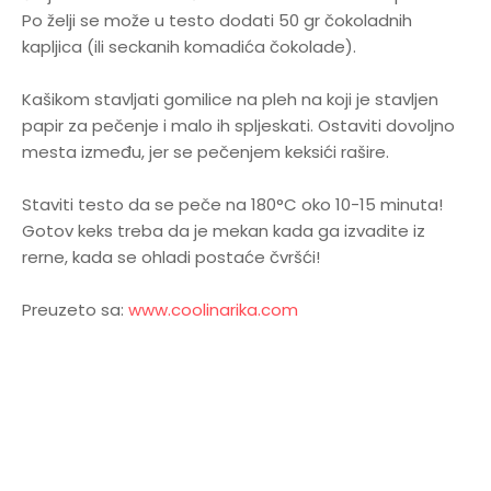
Po želji se može u testo dodati 50 gr čokoladnih
kapljica (ili seckanih komadića čokolade).
Kašikom stavljati gomilice na pleh na koji je stavljen
papir za pečenje i malo ih spljeskati. Ostaviti dovoljno
mesta između, jer se pečenjem keksići rašire.
Staviti testo da se peče na 180°C oko 10-15 minuta!
Gotov keks treba da je mekan kada ga izvadite iz
rerne, kada se ohladi postaće čvršći!
Preuzeto sa:
www.coolinarika.com