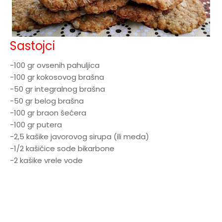
Sastojci
-100 gr ovsenih pahuljica
-100 gr kokosovog brašna
-50 gr integralnog brašna
-50 gr belog brašna
-100 gr braon šećera
-100 gr putera
-2,5 kašike javorovog sirupa (ili meda)
-1/2 kašičice sode bikarbone
-2 kašike vrele vode