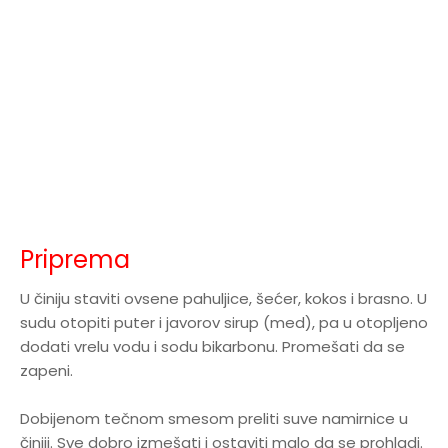
Priprema
U činiju staviti ovsene pahuljice, šećer, kokos i brasno. U
sudu otopiti puter i javorov sirup (med), pa u otopljeno
dodati vrelu vodu i sodu bikarbonu. Promešati da se
zapeni.
Dobijenom tečnom smesom preliti suve namirnice u
činiji. Sve dobro izmešati i ostaviti malo da se prohladi.