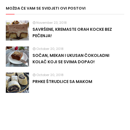
MOŽDA ĆE VAM SE SVIDJETI OVI POSTOVI
November 23, 2018
SAVRŠENE, KREMASTE ORAH KOCKE BEZ
PEČENJA!
October 20, 2018
SOČAN, MEKAN I UKUSAN ČOKOLADNI
KOLAČ KOJI SE SVIMA DOPAO!
October 20, 2018
PRHKE ŠTRUDLICE SA MAKOM