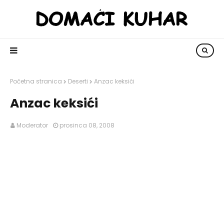
Početna stranica
Deserti
Anzac keksići
Anzac keksići
Moderator
prosinca 08, 2008