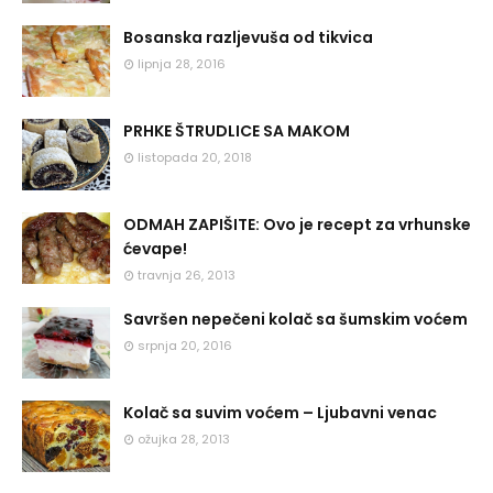
Bosanska razljevuša od tikvica
lipnja 28, 2016
PRHKE ŠTRUDLICE SA MAKOM
listopada 20, 2018
ODMAH ZAPIŠITE: Ovo je recept za vrhunske
ćevape!
travnja 26, 2013
Savršen nepečeni kolač sa šumskim voćem
srpnja 20, 2016
Kolač sa suvim voćem – Ljubavni venac
ožujka 28, 2013