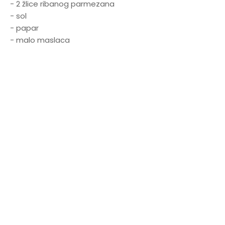
- 2 žlice ribanog parmezana
- sol
- papar
- malo maslaca