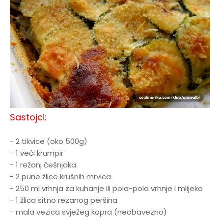
Sastojci:
- 2 tikvice (oko 500g)
- 1 veći krumpir
- 1 režanj češnjaka
- 2 pune žlice krušnih mrvica
- 250 ml vrhnja za kuhanje ili pola-pola vrhnje i mlijeko
- 1 žlica sitno rezanog peršina
- mala vezica svježeg kopra (neobavezno)