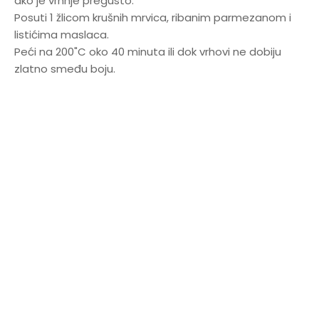
ako je vrhnje pregusto.
Posuti 1 žlicom krušnih mrvica, ribanim parmezanom i
listićima maslaca.
Peći na 200"C oko 40 minuta ili dok vrhovi ne dobiju
zlatno smeđu boju.