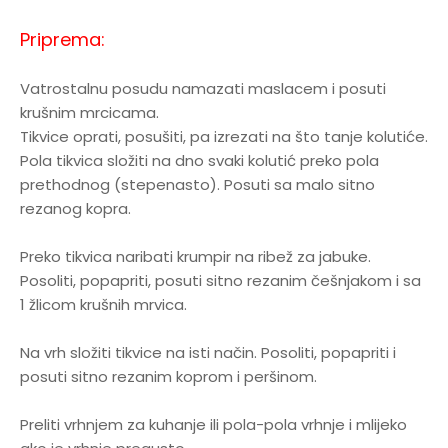
Priprema:
Vatrostalnu posudu namazati maslacem i posuti
krušnim mrcicama.
Tikvice oprati, posušiti, pa izrezati na što tanje kolutiće.
Pola tikvica složiti na dno svaki kolutić preko pola
prethodnog (stepenasto). Posuti sa malo sitno
rezanog kopra.
Preko tikvica naribati krumpir na ribež za jabuke.
Posoliti, popapriti, posuti sitno rezanim češnjakom i sa
1 žlicom krušnih mrvica.
Na vrh složiti tikvice na isti način. Posoliti, popapriti i
posuti sitno rezanim koprom i peršinom.
Preliti vrhnjem za kuhanje ili pola-pola vrhnje i mlijeko