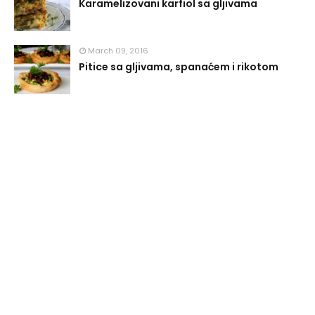
Karamelizovani karfiol sa gljivama
March 09, 2016
Pitice sa gljivama, spanaćem i rikotom