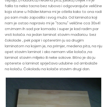
tepsiju..(mađarica,medena pita, juliška).Uvijek mi je
falila ta neka tacna bez rubova i odgovarajuće veličine
koja stane u frižider.Mama mi je otkrila kako to ona radi
pa sam malo zaposlila i svog muža. Od laminata koji
nam je ostao napravio mi je "tacnu" veličine cca 30x41
cm.Imam ih sad par komada. i super je kad radim par
vrsti kolača. na jedan laminat stavim mađaricu bez
čokolade , pek papir i opteretim ju sa drugim
laminatom na kojem je, na primjer, medena pita, na nju
opet stavim laminat i ako nemam više kolača ,na
laminat stavim mlijeko ili neke sokove. Bitno je da ju
opterete a laminat sprječava udubine od ambalaže
na kolaču. Čokoladu na kolače stavim drugi dan.