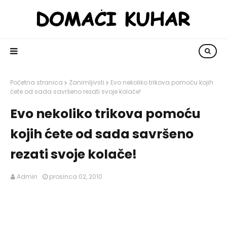
Početna stranica
Zanimljivsti
Evo nekoliko trikova pomoću kojih
ćete od sada savršeno rezati svoje kolače!
Evo nekoliko trikova pomoću
kojih ćete od sada savršeno
rezati svoje kolače!
Admin
prosinca 02, 2010