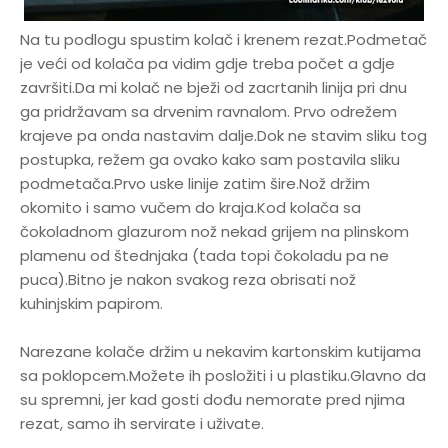
Na tu podlogu spustim kolač i krenem rezat.Podmetač
je veći od kolača pa vidim gdje treba počet a gdje
završiti.Da mi kolač ne bježi od zacrtanih linija pri dnu
ga pridržavam sa drvenim ravnalom. Prvo odrežem
krajeve pa onda nastavim dalje.Dok ne stavim sliku tog
postupka, režem ga ovako kako sam postavila sliku
podmetača.Prvo uske linije zatim šire.Nož držim
okomito i samo vučem do kraja.Kod kolača sa
čokoladnom glazurom nož nekad grijem na plinskom
plamenu od štednjaka (tada topi čokoladu pa ne
puca).Bitno je nakon svakog reza obrisati nož
kuhinjskim papirom.
Narezane kolače držim u nekavim kartonskim kutijama
sa poklopcem.Možete ih posložiti i u plastiku.Glavno da
su spremni, jer kad gosti dođu nemorate pred njima
rezat, samo ih servirate i uživate.