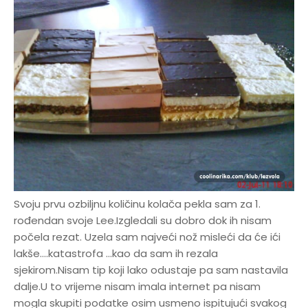
Svoju prvu ozbiljnu količinu kolača pekla sam za 1.
rođendan svoje Lee.Izgledali su dobro dok ih nisam
počela rezat. Uzela sam najveći nož misleći da će ići
lakše....katastrofa ...kao da sam ih rezala
sjekirom.Nisam tip koji lako odustaje pa sam nastavila
dalje.U to vrijeme nisam imala internet pa nisam
mogla skupiti podatke osim usmeno ispitujući svakog