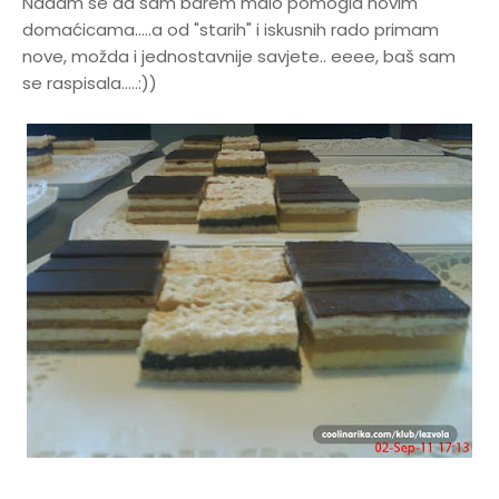
Nadam se da sam barem malo pomogla novim
domaćicama.....a od "starih" i iskusnih rado primam
nove, možda i jednostavnije savjete.. eeee, baš sam
se raspisala.....:))