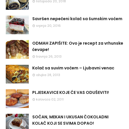
listopada 20, 2018
Savršen nepečeni kolač sa šumskim voćem
srpnja 20, 2016
ODMAH ZAPIŠITE: Ovo je recept za vrhunske
ćevape!
travnja 26, 2013
Kolač sa suvim voćem – Ljubavni venac
ožujka 28, 2013
PLJESKAVICE KOJE ĆE VAS ODUŠEVITI!
kolovoza 02, 2011
SOČAN, MEKAN I UKUSAN ČOKOLADNI
KOLAČ KOJI SE SVIMA DOPAO!