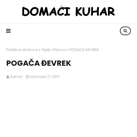
Početna stranica
Hljeb i Peciva
POGAČA ĐEVREK
POGAČA ĐEVREK
Admin
kolovoza 17, 2011