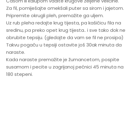
Čašom ili kalupom vadite krugove željene veličine.
Za fil, pomiješajte omekšali puter sa sirom i jajetom.
Pripremite okrugli pleh, premažite ga uljem.
Uz rub pleha redajte krug tijesta, pa kašičicu fila na
sredinu, pa preko opet krug tijesta.. i sve tako dok ne
obrubite tepsiju. (gledajte da vam se fil ne prosipa)
Takvu pogaču u tepsiji ostavite još 30ak minuta da
naraste.
Kada naraste premažite je žumancetom, pospite
susamom i pecite u zagrijanoj pećnici 45 minuta na
180 stepeni.