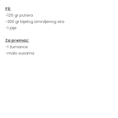
Fil:
-125 gr putera
-200 gr bijelog izmrvljenog sira
-1 jaje
Za premaz:
-1 žumance
-malo susama