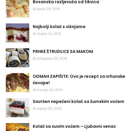
Bosanska razljevuša od tikvica
lipnja 28, 2016
Najbolji kolač s višnjama
ožujka 22, 2013
PRHKE ŠTRUDLICE SA MAKOM
listopada 20, 2018
ODMAH ZAPIŠITE: Ovo je recept za vrhunske
ćevape!
travnja 26, 2013
Savršen nepečeni kolač sa šumskim voćem
srpnja 20, 2016
Kolač sa suvim voćem – Ljubavni venac