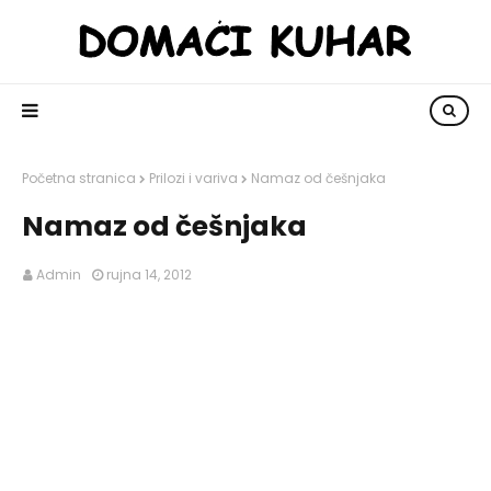
Početna stranica
Prilozi i variva
Namaz od češnjaka
Namaz od češnjaka
Admin
rujna 14, 2012