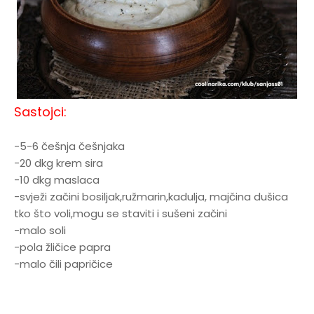
Sastojci:
-5-6 češnja češnjaka
-20 dkg krem sira
-10 dkg maslaca
-svježi začini bosiljak,ružmarin,kadulja, majčina dušica
tko što voli,mogu se staviti i sušeni začini
-malo soli
-pola žličice papra
-malo čili papričice