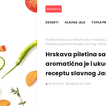
Naslovna
DESERTI
GLAVNA JELA
TOPLA P
Početna stranica
Glavna jela
Hrskava p
Pravljeno je prema receptu slavnog Jamie 
Hrskava piletina sa
aromatična je i uku
receptu slavnog Ja
Anonimno
veljače 24, 2013