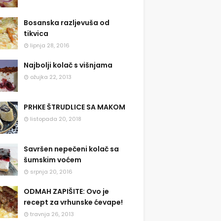
Bosanska razljevuša od
tikvica
lipnja 28, 2016
Najbolji kolač s višnjama
ožujka 22, 2013
PRHKE ŠTRUDLICE SA MAKOM
listopada 20, 2018
Savršen nepečeni kolač sa
šumskim voćem
srpnja 20, 2016
ODMAH ZAPIŠITE: Ovo je
recept za vrhunske ćevape!
travnja 26, 2013