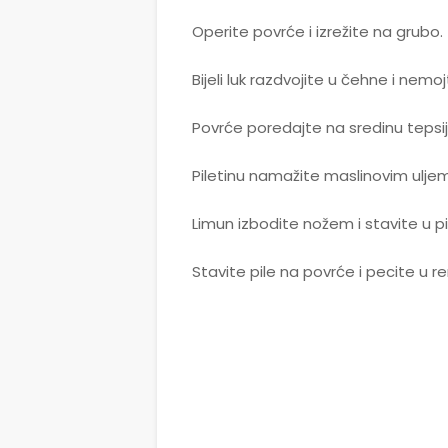
Operite povrće i izrežite na grubo.
Bijeli luk razdvojite u čehne i nemojt
Povrće poredajte na sredinu tepsij
Piletinu namažite maslinovim uljem 
Limun izbodite nožem i stavite u p
Stavite pile na povrće i pecite u re