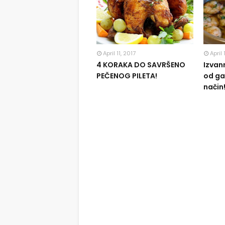
April 11, 2017
April 
4 KORAKA DO SAVRŠENO
Izvan
PEČENOG PILETA!
od ga
način