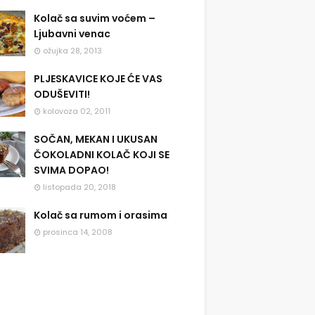
Kolač sa suvim voćem –
Ljubavni venac
ožujka 28, 2013
PLJESKAVICE KOJE ĆE VAS
ODUŠEVITI!
kolovoza 02, 2011
SOČAN, MEKAN I UKUSAN
ČOKOLADNI KOLAČ KOJI SE
SVIMA DOPAO!
listopada 20, 2018
Kolač sa rumom i orasima
prosinca 14, 2008