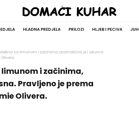
REDJELA
HLADNA PREDJELA
PRILOZI
HLJEB I PECIVA
JUH
iletina sa limunom i začinima, aromatična je i ukusna.
Olivera.
 limunom i začinima,
sna. Pravljeno je prema
mie Olivera.