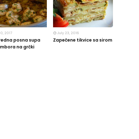
10, 2017
July 23, 2016
redna posna supa
Zapečene tikvice sa sirom
mbora na grčki
!