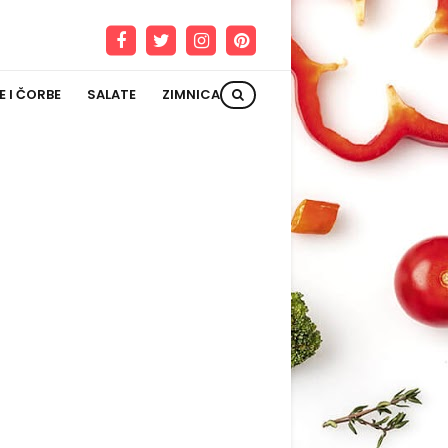
E I ČORBE
SALATE
ZIMNICA