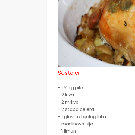
Sastojci:
- 1 ½ kg pile
- 2 luka
- 2 mrkve
- 2 štapa celera
- 1 glavica bijelog luka
- maslinovo ulje
- 1 limun