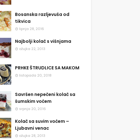
Bosanska razljevuša od
tikvica
lipnja 28, 2016
Najbolji kolač s višnjama
ožujka 22, 2013
PRHKE ŠTRUDLICE SA MAKOM
listopada 20, 2018
Savršen nepečeni kolač sa
šumskim voćem
srpnja 20, 2016
Kolač sa suvim voćem –
Ljubavni venac
ožujka 28, 2013