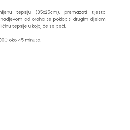
emljenu tepsiju (35x25cm), premazati tijesto
nadjevom od oraha te poklopiti drugim dijelom
ličinu tepsije u kojoj će se peći.
200C oko 45 minuta.