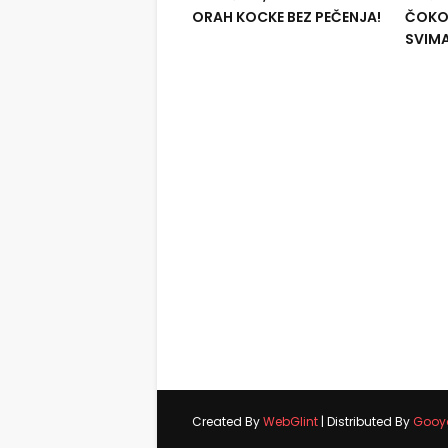
ORAH KOCKE BEZ PEČENJA!
ČOKOL
SVIM
Created By
WebGlint
| Distributed By
Gooy