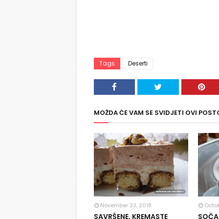
Tags
Deserti
MOŽDA ĆE VAM SE SVIDJETI OVI POST
November 23, 2018
Octob
SAVRŠENE, KREMASTE
SOČAN