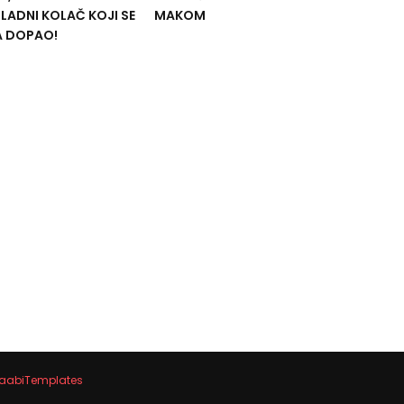
ADNI KOLAČ KOJI SE
MAKOM
A DOPAO!
aabiTemplates