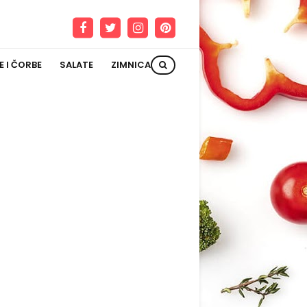
E I ČORBE
SALATE
ZIMNICA