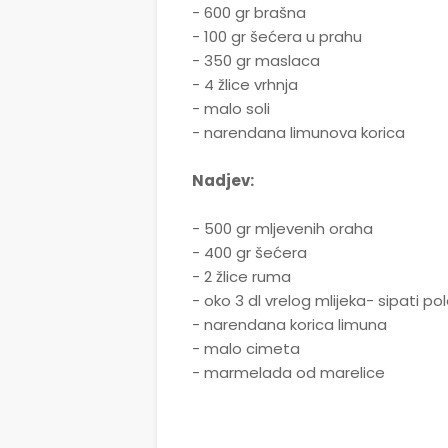
- 600 gr brašna
- 100 gr šećera u prahu
- 350 gr maslaca
- 4 žlice vrhnja
- malo soli
- narendana limunova korica
Nadjev:
- 500 gr mljevenih oraha
- 400 gr šećera
- 2 žlice ruma
- oko 3 dl vrelog mlijeka- sipati p
- narendana korica limuna
- malo cimeta
- marmelada od marelice