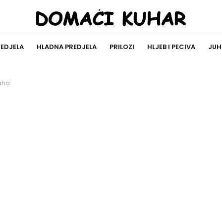
REDJELA
HLADNA PREDJELA
PRILOZI
HLJEB I PECIVA
JUH
aha