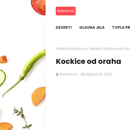
Naslovna
DESERTI
GLAVNA JELA
TOPLA P
Početna stranica
Deserti
Kockice od or
Kockice od oraha
Anonimno
veljače 26, 2013