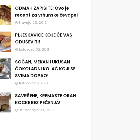
ODMAH ZAPIŠITE: Ovo je
recept za vrhunske ćevape!
travnja 26, 2013
PLJESKAVICE KOJE ĆE VAS
ODUŠEVITI!
kolovoza 02, 2011
SOČAN, MEKAN I UKUSAN
ČOKOLADNI KOLAČ KOJI SE
SVIMA DOPAO!
listopada 20, 2018
SAVRŠENE, KREMASTE ORAH
KOCKE BEZ PEČENJA!
studenoga 23, 2018